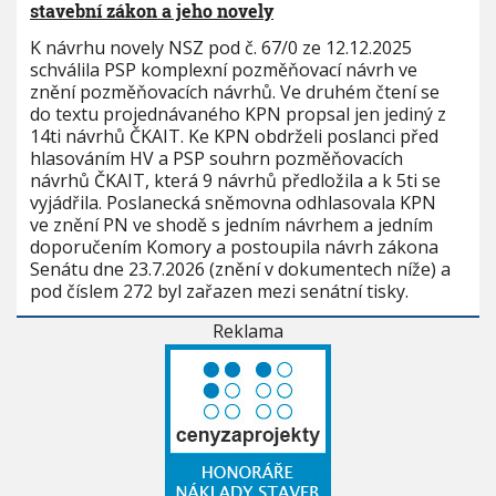
stavební zákon a jeho novely
K návrhu novely NSZ pod č. 67/0 ze 12.12.2025
schválila PSP komplexní pozměňovací návrh ve
znění pozměňovacích návrhů. Ve druhém čtení se
do textu projednávaného KPN propsal jen jediný z
14ti návrhů ČKAIT. Ke KPN obdrželi poslanci před
hlasováním HV a PSP souhrn pozměňovacích
návrhů ČKAIT, která 9 návrhů předložila a k 5ti se
vyjádřila. Poslanecká sněmovna odhlasovala KPN
ve znění PN ve shodě s jedním návrhem a jedním
doporučením Komory a postoupila návrh zákona
Senátu dne 23.7.2026 (znění v dokumentech níže) a
pod číslem 272 byl zařazen mezi senátní tisky.
Reklama