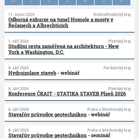
31
1
2
3
4
5
6
11. srpen 2026
Královéhradecký kraj
Odborná exkurze na tunel Homole a mosty v
Řečanech a Albrechticích
1. září 2026
Plzeňský kraj
Studijní cesta zaměřená na architekturu - New
York a Washington, D.C.
8. září 2026
Pardubický kraj
Hydroizolace staveb
- webinář
8. září 2026
Plzeňský kraj
Konference ČKAIT - STATIKA STAVEB Plzeň 2026
8. září 2026
Praha a Středočeský kraj
Stavařův průvodce geotechnikou
- webinář
8. září 2026
Praha a Středočeský kraj
Stavařův průvodce geotechnikou
- seminář