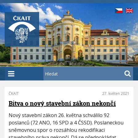
P
ř
e
j
í
t
k
h
l
a
H
v
l
n
e
í
d
ČKAIT
27. květen 2021
P
m
a
a
Bitva o nový stavební zákon nekončí
u
t
g
o
i
Nový stavební zákon 26. května schválilo 92
n
b
poslanců (72 ANO, 16 SPD a 4 ČSSD). Poslaneckou
a
s
sněmovnou spor o rozsáhlou rekodifikaci
t
a
stavebního práva nekončí. Dá se předpokládat