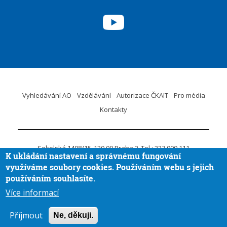
Vyhledávání AO
Vzdělávání
Autorizace ČKAIT
Pro média
Kontakty
Sokolská 1498/15
120 00 Praha 2
Tel.: 227 090 111
K ukládání nastavení a správnému fungování
ID DS:
krvaigt
E-mail.:
ckait@ckait.cz
Ochrana osobních údajů
využíváme soubory cookies. Používáním webu s jejich
Oznámení porušení práva EU
používáním souhlasíte.
Více informací
Vytvořila
Aira GROUP
© ČKAIT 2020 - 2026
Příjmout
Ne, děkuji.