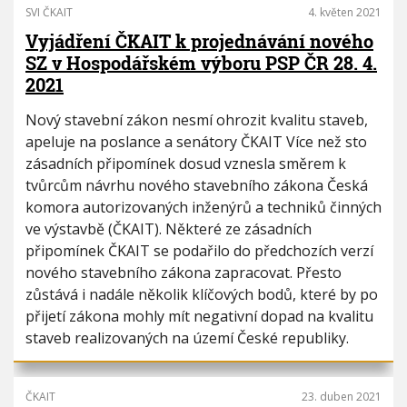
SVI ČKAIT
4. květen 2021
Vyjádření ČKAIT k projednávání nového
SZ v Hospodářském výboru PSP ČR 28. 4.
2021
Nový stavební zákon nesmí ohrozit kvalitu staveb,
apeluje na poslance a senátory ČKAIT Více než sto
zásadních připomínek dosud vznesla směrem k
tvůrcům návrhu nového stavebního zákona Česká
komora autorizovaných inženýrů a techniků činných
ve výstavbě (ČKAIT). Některé ze zásadních
připomínek ČKAIT se podařilo do předchozích verzí
nového stavebního zákona zapracovat. Přesto
zůstává i nadále několik klíčových bodů, které by po
přijetí zákona mohly mít negativní dopad na kvalitu
staveb realizovaných na území České republiky.
ČKAIT
23. duben 2021