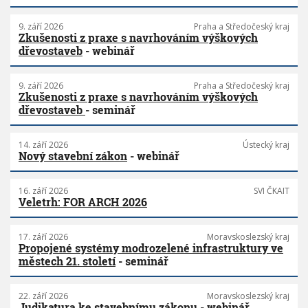
9. září 2026
Praha a Středočeský kraj
Zkušenosti z praxe s navrhováním výškových
dřevostaveb
- webinář
9. září 2026
Praha a Středočeský kraj
Zkušenosti z praxe s navrhováním výškových
dřevostaveb
- seminář
14. září 2026
Ústecký kraj
Nový stavební zákon
- webinář
16. září 2026
SVI ČKAIT
Veletrh: FOR ARCH 2026
17. září 2026
Moravskoslezský kraj
Propojené systémy modrozelené infrastruktury ve
městech 21. století
- seminář
22. září 2026
Moravskoslezský kraj
Judikatura ke stavebnímu zákonu
- webinář