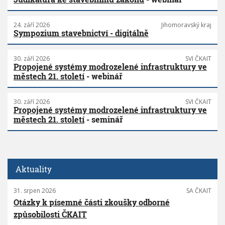
24. září 2026
Jihomoravský kraj
Sympozium stavebnictví - digitálně
30. září 2026
SVI ČKAIT
Propojené systémy modrozelené infrastruktury ve
městech 21. století
- webinář
30. září 2026
SVI ČKAIT
Propojené systémy modrozelené infrastruktury ve
městech 21. století
- seminář
Aktuality
31. srpen 2026
SA ČKAIT
Otázky k písemné části zkoušky odborné
způsobilosti ČKAIT