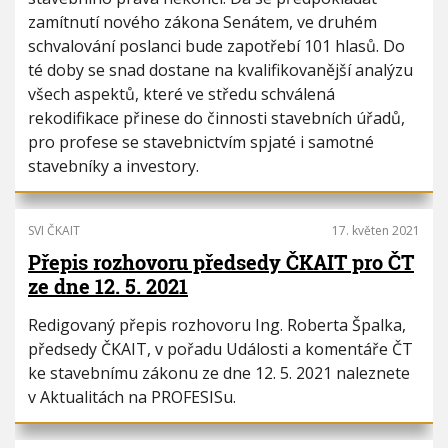
i
h
zamítnutí nového zákona Senátem, ve druhém
o
u
schvalování poslanci bude zapotřebí 101 hlasů. Do
n
té doby se snad dostane na kvalifikovanější analýzu
všech aspektů, které ve středu schválená
rekodifikace přinese do činnosti stavebních úřadů,
pro profese se stavebnictvím spjaté i samotné
stavebníky a investory.
SVI ČKAIT
17. květen 2021
Přepis rozhovoru předsedy ČKAIT pro ČT
ze dne 12. 5. 2021
Redigovaný přepis rozhovoru Ing. Roberta Špalka,
předsedy ČKAIT, v pořadu Události a komentáře ČT
ke stavebnímu zákonu ze dne 12. 5. 2021 naleznete
v Aktualitách na PROFESISu.