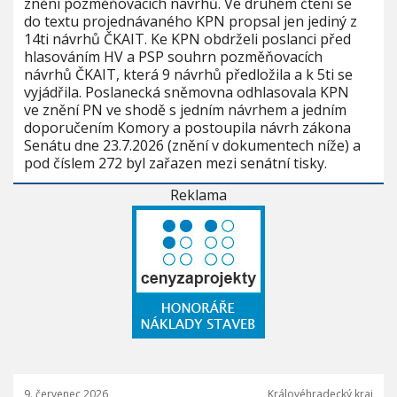
znění pozměňovacích návrhů. Ve druhém čtení se
do textu projednávaného KPN propsal jen jediný z
14ti návrhů ČKAIT. Ke KPN obdrželi poslanci před
hlasováním HV a PSP souhrn pozměňovacích
návrhů ČKAIT, která 9 návrhů předložila a k 5ti se
vyjádřila. Poslanecká sněmovna odhlasovala KPN
ve znění PN ve shodě s jedním návrhem a jedním
doporučením Komory a postoupila návrh zákona
Senátu dne 23.7.2026 (znění v dokumentech níže) a
pod číslem 272 byl zařazen mezi senátní tisky.
Reklama
9. červenec 2026
Královéhradecký kraj