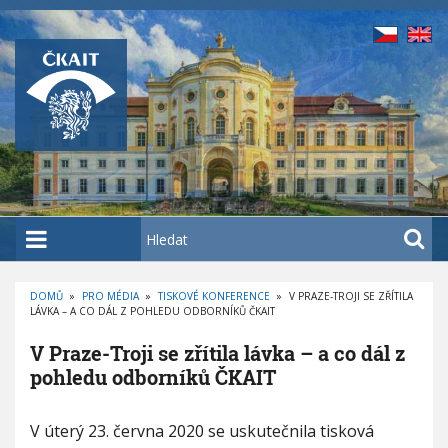
P
ř
e
j
í
t
k
h
l
a
H
v
l
n
e
í
DOMŮ
»
PRO MÉDIA
»
TISKOVÉ KONFERENCE
»
V PRAZE-TROJI SE ZŘÍTILA
d
LÁVKA – A CO DÁL Z POHLEDU ODBORNÍKŮ ČKAIT
D
m
a
R
O
u
t
V Praze-Troji se zřítila lávka – a co dál z
B
E
o
pohledu odborníků ČKAIT
Č
K
b
O
V
s
Á
V
V úterý 23. června 2020 se uskutečnila tisková
N
a
P
A