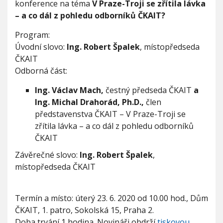
konference na téma
V Praze-Troji se zřítila lávka
V
r
h
I
– a co dál z pohledu odborníků ČKAIT?
a
G
u
A
z
C
Program:
e
E
-
Úvodní slovo:
Ing. Robert Špalek
, místopředseda
T
ČKAIT
r
Odborná část:
o
j
Ing. Václav Mach,
čestný předseda ČKAIT
a
i
Ing. Michal Drahorád, Ph.D.,
člen
s
e
představenstva ČKAIT – V Praze-Troji se
z
zřítila lávka – a co dál z pohledu odborníků
ř
ČKAIT
í
t
Závěrečné slovo:
Ing. Robert Špalek
,
i
místopředseda ČKAIT
l
a
l
á
Termín a místo: úterý 23. 6. 2020 od 10.00 hod., Dům
v
ČKAIT, 1. patro, Sokolská 15, Praha 2.
k
Doba trvání 1 hodina. Novináři obdrží
tiskovou