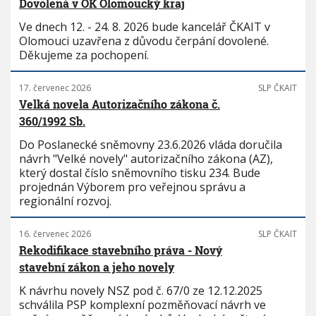
Dovolená v OK Olomoucký kraj
Ve dnech 12. - 24. 8. 2026 bude kancelář ČKAIT v
Olomouci uzavřena z důvodu čerpání dovolené.
Děkujeme za pochopení.
17. červenec 2026
SLP ČKAIT
Velká novela Autorizačního zákona č.
360/1992 Sb.
Do Poslanecké sněmovny 23.6.2026 vláda doručila
návrh "Velké novely" autorizačního zákona (AZ),
který dostal číslo sněmovního tisku 234. Bude
projednán Výborem pro veřejnou správu a
regionální rozvoj.
16. červenec 2026
SLP ČKAIT
Rekodifikace stavebního práva - Nový
stavební zákon a jeho novely
K návrhu novely NSZ pod č. 67/0 ze 12.12.2025
schválila PSP komplexní pozměňovací návrh ve