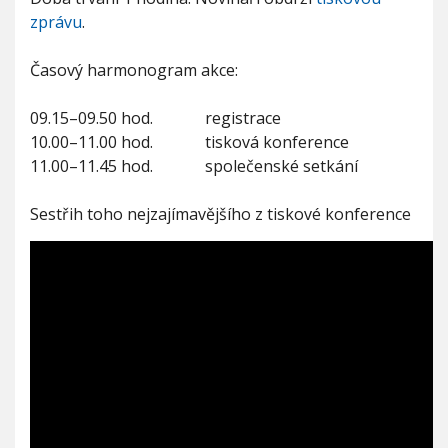
a
zprávu
.
–
a
c
Časový harmonogram akce:
o
d
09.15–09.50 hod. registrace
á
l
10.00–11.00 hod. tisková konference
z
11.00–11.45 hod. společenské setkání
p
o
Sestřih toho nejzajímavějšího z tiskové konference
h
l
e
d
u
o
d
b
o
r
n
í
k