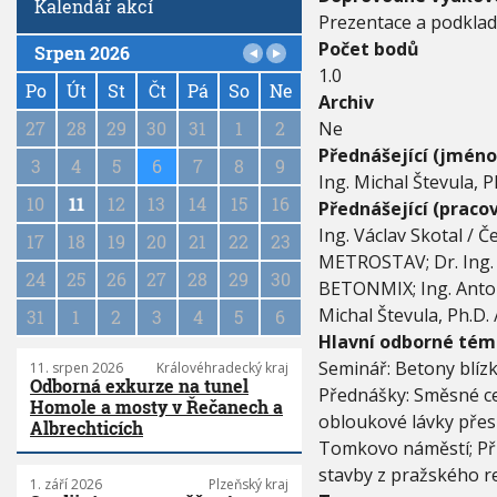
Kalendář akcí
k
Prezentace a podklad
é
Počet bodů
b
Srpen 2026
P
u
1.0
a
Po
Út
St
Čt
Pá
So
Ne
d
Archiv
o
g
Ne
27
28
29
30
31
1
2
u
i
Přednášející (jméno
c
n
3
4
5
6
7
8
9
n
Ing. Michal Števula,
a
o
10
11
12
13
14
15
16
t
Přednášející (pracov
s
i
Ing. Václav Skotal / 
t
17
18
19
20
21
22
23
o
i
METROSTAV; Dr. Ing. 
n
24
25
26
27
28
29
30
BETONMIX; Ing. Antoní
Michal Števula, Ph.D
31
1
2
3
4
5
6
Hlavní odborné tém
Seminář: Betony blíz
11. srpen 2026
Královéhradecký kraj
Odborná exkurze na tunel
Přednášky: Směsné ce
Homole a mosty v Řečanech a
obloukové lávky přes
Albrechticích
Tomkovo náměstí; Pří
stavby z pražského r
1. září 2026
Plzeňský kraj