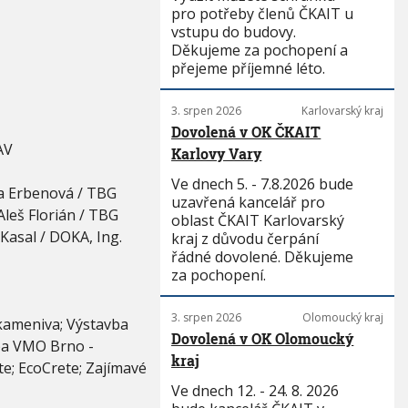
pro potřeby členů ČKAIT u
vstupu do budovy.
Děkujeme za pochopení a
přejeme příjemné léto.
3. srpen 2026
Karlovarský kraj
Dovolená v OK ČKAIT
AV
Karlovy Vary
Ve dnech 5. - 7.8.2026 bude
na Erbenová / TBG
uzavřená kancelář pro
leš Florián / TBG
oblast ČKAIT Karlovarský
Kasal / DOKA, Ing.
kraj z důvodu čerpání
řádné dovolené. Děkujeme
za pochopení.
3. srpen 2026
Olomoucký kraj
kameniva; Výstavba
Dovolená v OK Olomoucký
vba VMO Brno -
kraj
e; EcoCrete; Zajímavé
Ve dnech 12. - 24. 8. 2026