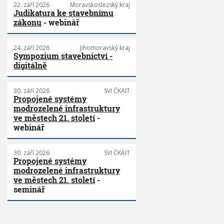
22. září 2026
Moravskoslezský kraj
Judikatura ke stavebnímu
zákonu
- webinář
24. září 2026
Jihomoravský kraj
Sympozium stavebnictví -
digitálně
30. září 2026
SVI ČKAIT
Propojené systémy
modrozelené infrastruktury
ve městech 21. století
-
webinář
30. září 2026
SVI ČKAIT
Propojené systémy
modrozelené infrastruktury
ve městech 21. století
-
seminář