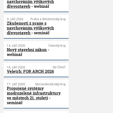
navrhováním výškových
dřevostaveb
- webinář
9. září 2026
Praha a Středočeský kraj
Zkušenosti z praxe s
navrhováním výškových
dřevostaveb
- seminář
14. září 2026
Ústecký kraj
Nový stavební zákon
-
webinář
16. září 2026
SVI ČKAIT
Veletrh: FOR ARCH 2026
17. září 2026
Moravskoslezský kraj
Propojené systémy
modrozelené infrastruktury
ve městech 21. století
-
seminář