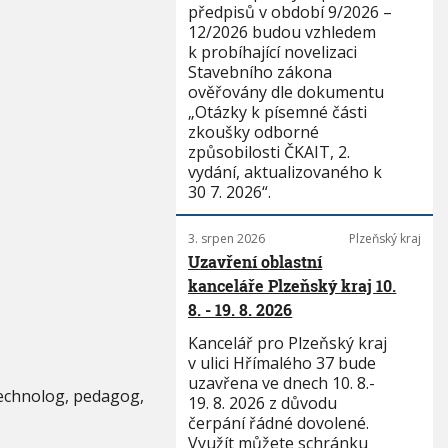
předpisů v období 9/2026 –
12/2026 budou vzhledem
k probíhající novelizaci
Stavebního zákona
ověřovány dle dokumentu
„Otázky k písemné části
zkoušky odborné
způsobilosti ČKAIT, 2.
vydání, aktualizovaného k
30 7. 2026“.
3. srpen 2026
Plzeňský kraj
Uzavření oblastní
kanceláře Plzeňský kraj 10.
8. - 19. 8. 2026
Kancelář pro Plzeňský kraj
v ulici Hřímalého 37 bude
uzavřena ve dnech 10. 8.-
technolog, pedagog,
19. 8. 2026 z důvodu
čerpání řádné dovolené.
Využít můžete schránku