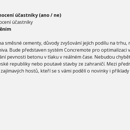
ocení účastníky (ano / ne)
cení účastníky
něním
a směsné cementy, důvody zvyšování jejich podílu na trhu, 
va. Bude představen systém Concremote pro optimalizaci va
ání pevnosti betonu v tlaku v reálném čase. Nebudou chybět
ské republiky nebo poutavé stavby ze zahraničí. Mezi předná
zajímavých hostů, kteří se s vámi podělí o novinky i příklady