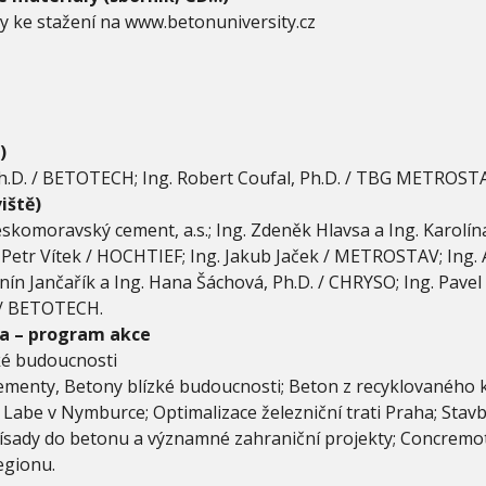
y ke stažení na www.betonuniversity.cz
)
 Ph.D. / BETOTECH; Ing. Robert Coufal, Ph.D. / TBG METROST
iště)
Českomoravský cement, a.s.; Ing. Zdeněk Hlavsa a Ing. Karolí
Petr Vítek / HOCHTIEF; Ing. Jakub Jaček / METROSTAV; Ing. A
n Jančařík a Ing. Hana Šáchová, Ph.D. / CHRYSO; Ing. Pavel 
. / BETOTECH.
a – program akce
ké budoucnosti
menty, Betony blízké budoucnosti; Beton z recyklovaného 
 Labe v Nymburce; Optimalizace železniční trati Praha; Sta
sady do betonu a významné zahraniční projekty; Concremot
egionu.