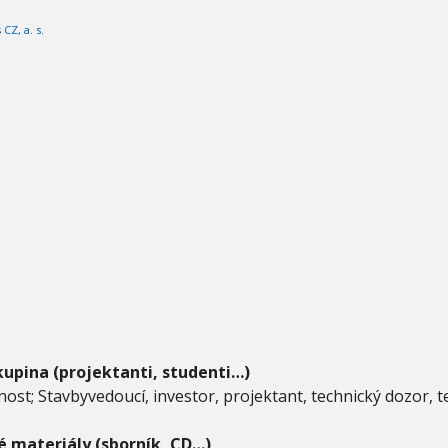
CZ, a. s.
kupina (projektanti, studenti…)
ost; Stavbyvedoucí, investor, projektant, technický dozor, 
 materiály (sborník, CD…)