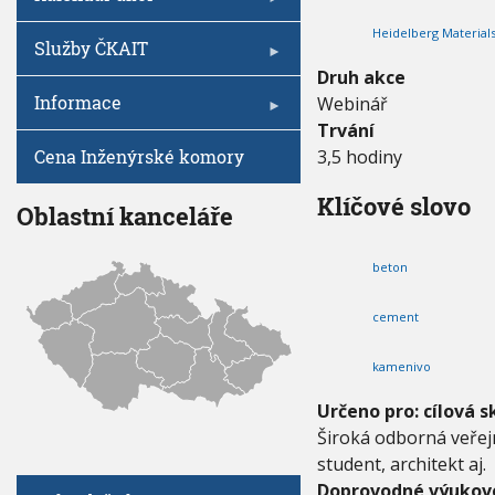
V
I
i
h
G
Heidelberg Materials 
v
A
u
Služby ČKAIT
C
e
E
Druh akce
r
Informace
Webinář
s
i
Trvání
t
Cena Inženýrské komory
3,5 hodiny
y
2
Klíčové slovo
0
Oblastní kanceláře
2
2
beton
-
B
e
cement
t
o
kamenivo
n
y
Určeno pro: cílová s
b
Široká odborná veřejn
l
í
student, architekt aj.
z
Doprovodné výukové