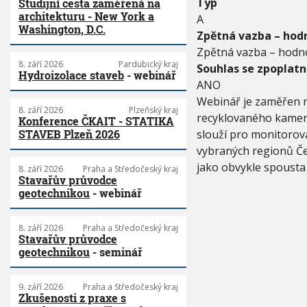
Typ
Studijní cesta zaměřená na
architekturu - New York a
A
Washington, D.C.
Zpětná vazba – hodn
Zpětná vazba – hodno
8. září 2026
Pardubický kraj
Souhlas se zpoplat
Hydroizolace staveb
- webinář
ANO
Webinář je zaměřen n
8. září 2026
Plzeňský kraj
recyklovaného kameni
Konference ČKAIT - STATIKA
slouží pro monitorov
STAVEB Plzeň 2026
vybraných regionů Če
jako obvykle spousta 
8. září 2026
Praha a Středočeský kraj
Stavařův průvodce
geotechnikou
- webinář
8. září 2026
Praha a Středočeský kraj
Stavařův průvodce
geotechnikou
- seminář
9. září 2026
Praha a Středočeský kraj
Zkušenosti z praxe s