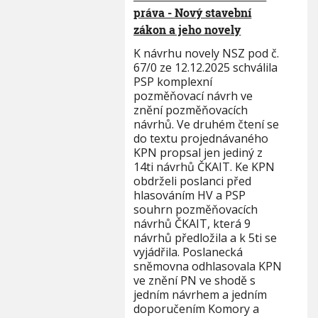
práva - Nový stavební
zákon a jeho novely
K návrhu novely NSZ pod č.
67/0 ze 12.12.2025 schválila
PSP komplexní
pozměňovací návrh ve
znění pozměňovacích
návrhů. Ve druhém čtení se
do textu projednávaného
KPN propsal jen jediný z
14ti návrhů ČKAIT. Ke KPN
obdrželi poslanci před
hlasováním HV a PSP
souhrn pozměňovacích
návrhů ČKAIT, která 9
návrhů předložila a k 5ti se
vyjádřila. Poslanecká
sněmovna odhlasovala KPN
ve znění PN ve shodě s
jedním návrhem a jedním
doporučením Komory a