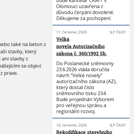
bude kancelář ČKAIT v
Olomouci uzavřena z
důvodu čerpání dovolené.
Děkujeme za pochopení.
17. červenec 2026
SLP ČKAIT
Velká
nebo také na beton z
novela Autorizačního
ši stavby, který
zákona č. 360/1992 Sb.
 ani stavby z
Do Poslanecké sněmovny
šejícími se objeví
23.6.2026 vláda doručila
 z praxe.
návrh "Velké novely"
autorizačního zákona (AZ),
který dostal číslo
sněmovního tisku 234.
Bude projednán Výborem
pro veřejnou správu a
regionální rozvoj.
16. červenec 2026
SLP ČKAIT
Rekodifikace stavebního