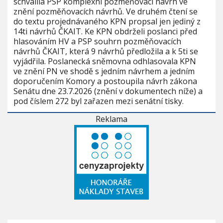
schválila PSP komplexní pozměňovací návrh ve
znění pozměňovacích návrhů. Ve druhém čtení se
do textu projednávaného KPN propsal jen jediný z
14ti návrhů ČKAIT. Ke KPN obdrželi poslanci před
hlasováním HV a PSP souhrn pozměňovacích
návrhů ČKAIT, která 9 návrhů předložila a k 5ti se
vyjádřila. Poslanecká sněmovna odhlasovala KPN
ve znění PN ve shodě s jedním návrhem a jedním
doporučením Komory a postoupila návrh zákona
Senátu dne 23.7.2026 (znění v dokumentech níže) a
pod číslem 272 byl zařazen mezi senátní tisky.
Reklama