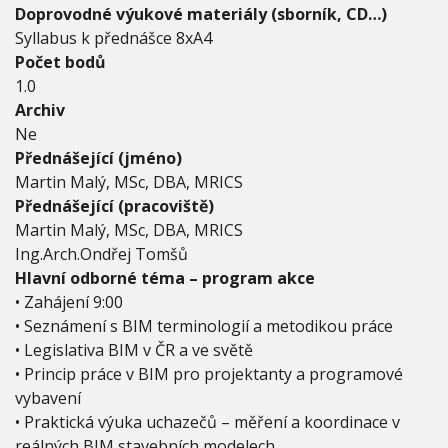
k
Doprovodné výukové materiály (sborník, CD…)
t
Syllabus k přednášce 8xA4
a
n
Počet bodů
t
1.0
y
Archiv
a
Ne
p
ř
Přednášející (jméno)
í
Martin Malý, MSc, DBA, MRICS
p
Přednášející (pracoviště)
r
Martin Malý, MSc, DBA, MRICS
a
v
Ing.Arch.Ondřej Tomšů
á
Hlavní odborné téma – program akce
ř
• Zahájení 9:00
e
• Seznámení s BIM terminologií a metodikou práce
• Legislativa BIM v ČR a ve světě
• Princip práce v BIM pro projektanty a programové
vybavení
• Praktická výuka uchazečů – měření a koordinace v
reálných BIM stavebních modelech