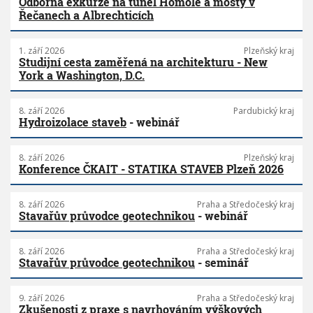
Odborná exkurze na tunel Homole a mosty v
Řečanech a Albrechticích
1. září 2026
Plzeňský kraj
Studijní cesta zaměřená na architekturu - New
York a Washington, D.C.
8. září 2026
Pardubický kraj
Hydroizolace staveb
- webinář
8. září 2026
Plzeňský kraj
Konference ČKAIT - STATIKA STAVEB Plzeň 2026
8. září 2026
Praha a Středočeský kraj
Stavařův průvodce geotechnikou
- webinář
8. září 2026
Praha a Středočeský kraj
Stavařův průvodce geotechnikou
- seminář
9. září 2026
Praha a Středočeský kraj
Zkušenosti z praxe s navrhováním výškových