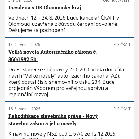
3. srpen 2026
Olomoucký kraj
Dovolená v OK Olomoucký kraj
Ve dnech 12. - 24. 8. 2026 bude kancelář ČKAIT v
Olomouci uzavřena z důvodu čerpání dovolené.
Děkujeme za pochopení.
17. červenec 2026
SLP ČKAIT
Velká novela Autorizačního zákona č.
360/1992 Sb.
Do Poslanecké sněmovny 23.6.2026 vláda doručila
návrh "Velké novely" autorizačního zákona (AZ),
který dostal číslo sněmovního tisku 234. Bude
projednán Výborem pro veřejnou správu a
regionální rozvoj.
16. červenec 2026
SLP ČKAIT
Rekodifikace stavebního práva - Nový
stavební zákon a jeho novely
K návrhu novely NSZ pod č. 67/0 ze 12.12.2025