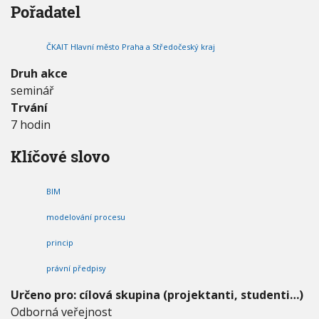
Pořadatel
r
V
h
I
a
G
u
A
k
C
ČKAIT Hlavní město Praha a Středočeský kraj
t
E
i
Druh akce
c
seminář
k
é
Trvání
p
7 hodin
o
u
Klíčové slovo
ž
i
t
BIM
í
p
modelování procesu
r
o
princip
p
r
právní předpisy
o
Určeno pro: cílová skupina (projektanti, studenti…)
j
e
Odborná veřejnost