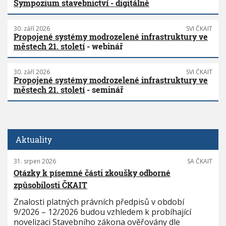
Sympozium stavebnictví - digitálně
30. září 2026
SVI ČKAIT
Propojené systémy modrozelené infrastruktury ve
městech 21. století
- webinář
30. září 2026
SVI ČKAIT
Propojené systémy modrozelené infrastruktury ve
městech 21. století
- seminář
Aktuality
31. srpen 2026
SA ČKAIT
Otázky k písemné části zkoušky odborné
způsobilosti ČKAIT
Znalosti platných právních předpisů v období
9/2026 – 12/2026 budou vzhledem k probíhající
novelizaci Stavebního zákona ověřovány dle