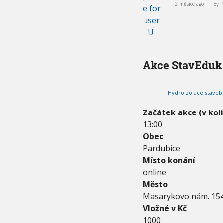
2 měsíce ago
By
.
2
0
2
6
-
1
Akce StavEduk
6
.
0
7
Hydroizolace staveb
.
2
Začátek akce (v kol
0
13:00
2
6
Obec
Pardubice
Místo konání
online
Město
Masarykovo nám. 15
Vložné v Kč
1000