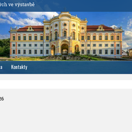
ých ve výstavbě
ia
Kontakty
26