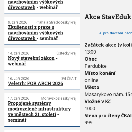
navrhováním výškových
6
dřevostaveb
- webinář
-
1
Akce StavEduk
0
9. září 2026
Praha a Středočeský kraj
.
Zkušenosti z praxe s
1
navrhováním výškových
2
AI pro stavební inžen
dřevostaveb
- seminář
.
2
Začátek akce (v kol
0
13:00
2
14. září 2026
Ústecký kraj
Nový stavební zákon
-
6
Obec
webinář
Pardubice
Místo konání
16. září 2026
SVI ČKAIT
online
Veletrh: FOR ARCH 2026
Město
Masarykovo nám. 15
17. září 2026
Moravskoslezský kraj
Vložné v Kč
Propojené systémy
1000
modrozelené infrastruktury
ve městech 21. století
-
Sleva pro členy ČKAI
seminář
999