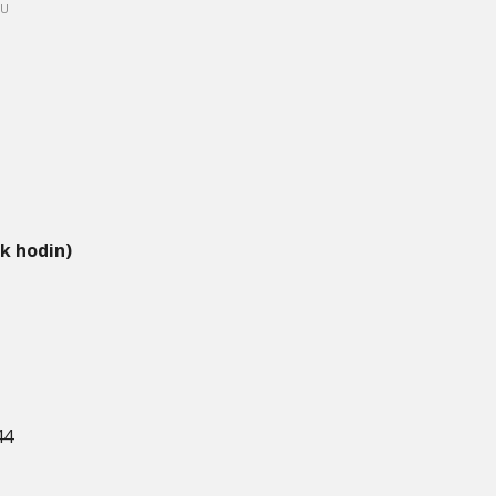
PU
ik hodin)
44