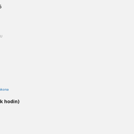
6
PU
ákona
ik hodin)