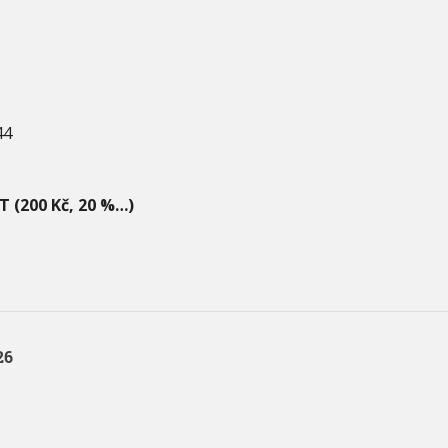
44
T (200 Kč, 20 %…)
26