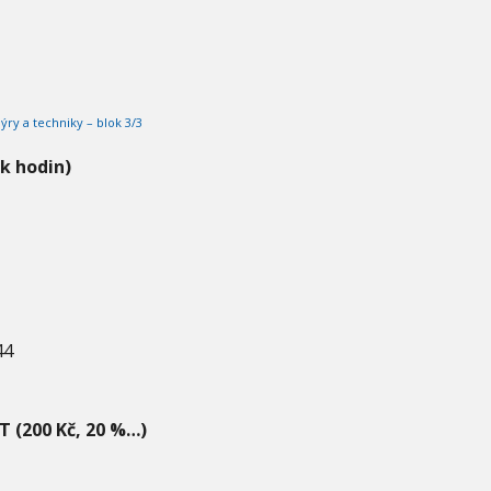
ýry a techniky – blok 3/3
ik hodin)
44
T (200 Kč, 20 %…)