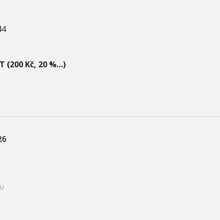
44
T (200 Kč, 20 %…)
26
PU