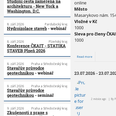
Studijní cesta zaměřená na
online
architekturu - New York a
Město
Washington, D.C.
Masarykovo nám. 15
Vložné v Kč
8. září 2026
Pardubický kraj
1000
Hydroizolace staveb
- webinář
Sleva pro členy ČKAI
1000
8. září 2026
Plzeňský kraj
Konference ČKAIT - STATIKA
STAVEB Plzeň 2026
Read more
a
b
8. září 2026
Praha a Středočeský kraj
o
Stavařův průvodce
u
geotechnikou
- webinář
23.07.2026 - 23.07.20
t
1
0
8. září 2026
Praha a Středočeský kraj
.
Stavařův průvodce
1
geotechnikou
- seminář
2
2 měsíce ago
By
.
2
9. září 2026
Praha a Středočeský kraj
0
Zkušenosti z praxe s
2