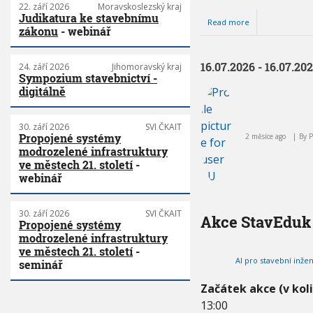
22. září 2026
Moravskoslezský kraj
Judikatura ke stavebnímu
Read more
a
zákonu
- webinář
b
o
u
16.07.2026 - 16.07.20
24. září 2026
Jihomoravský kraj
t
Sympozium stavebnictví -
2
digitálně
3
.
0
30. září 2026
SVI ČKAIT
7
Propojené systémy
2 měsíce ago
By
.
modrozelené infrastruktury
2
ve městech 21. století
-
0
webinář
2
6
-
2
30. září 2026
SVI ČKAIT
Akce StavEduk
Propojené systémy
3
.
modrozelené infrastruktury
0
ve městech 21. století
-
7
AI pro stavební inžen
seminář
.
2
Začátek akce (v kol
0
13:00
2