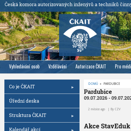
P
Česká komora autorizovaných inženýrů a techniků činn
ř
e
j
í
t
k
h
l
Vyhledávání osob
Vzdělávání
Autorizace ČKAIT
Pro méd
a
v
n
DOMŮ
»
PARDUBICE
Co je ČKAIT
í
D
Pardubice
R
m
O
09.07.2026 - 09.07.20
Úřední deska
B
u
E
Č
o
2 měsíce ago
By
CZV
K
O
Struktura ČKAIT
b
V
Á
s
Akce StavEduk
N
A
Kalendář akcí
a