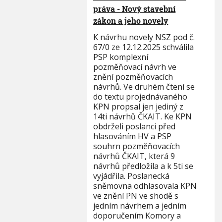
práva - Nový stavební
zákon a jeho novely
K návrhu novely NSZ pod č.
67/0 ze 12.12.2025 schválila
PSP komplexní
pozměňovací návrh ve
znění pozměňovacích
návrhů. Ve druhém čtení se
do textu projednávaného
KPN propsal jen jediný z
14ti návrhů ČKAIT. Ke KPN
obdrželi poslanci před
hlasováním HV a PSP
souhrn pozměňovacích
návrhů ČKAIT, která 9
návrhů předložila a k 5ti se
vyjádřila. Poslanecká
sněmovna odhlasovala KPN
ve znění PN ve shodě s
jedním návrhem a jedním
doporučením Komory a