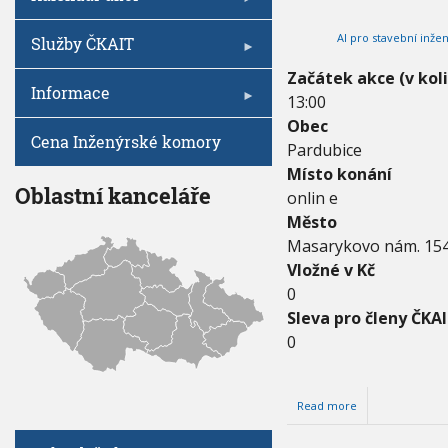
V
I
h
G
A
AI pro stavební inžen
u
Služby ČKAIT
C
E
Začátek akce (v kol
Informace
13:00
Obec
Cena Inženýrské komory
Pardubice
Místo konání
Oblastní kanceláře
onlin e
Město
Masarykovo nám. 15
Vložné v Kč
0
Sleva pro členy ČKAI
0
Read more
a
b
o