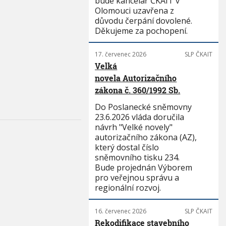
bude kancelář ČKAIT v
Olomouci uzavřena z
důvodu čerpání dovolené.
Děkujeme za pochopení.
17. červenec 2026
SLP ČKAIT
Velká
novela Autorizačního
zákona č. 360/1992 Sb.
Do Poslanecké sněmovny
23.6.2026 vláda doručila
návrh "Velké novely"
autorizačního zákona (AZ),
který dostal číslo
sněmovního tisku 234.
Bude projednán Výborem
pro veřejnou správu a
regionální rozvoj.
16. červenec 2026
SLP ČKAIT
Rekodifikace stavebního