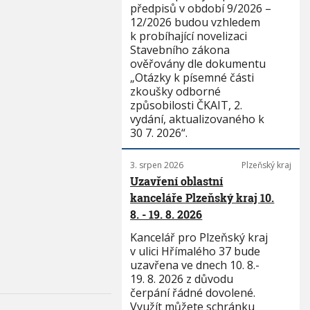
předpisů v období 9/2026 –
12/2026 budou vzhledem
k probíhající novelizaci
Stavebního zákona
ověřovány dle dokumentu
„Otázky k písemné části
zkoušky odborné
způsobilosti ČKAIT, 2.
vydání, aktualizovaného k
30 7. 2026“.
3. srpen 2026
Plzeňský kraj
Uzavření oblastní
kanceláře Plzeňský kraj 10.
8. - 19. 8. 2026
Kancelář pro Plzeňský kraj
v ulici Hřímalého 37 bude
uzavřena ve dnech 10. 8.-
19. 8. 2026 z důvodu
čerpání řádné dovolené.
Využít můžete schránku