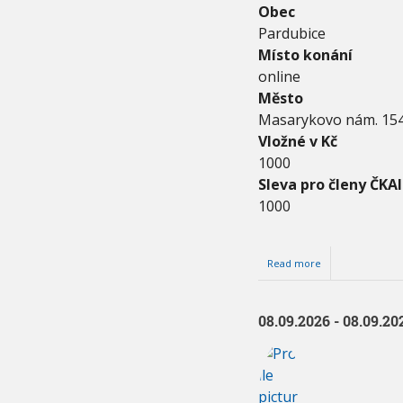
6
Obec
Pardubice
Místo konání
online
Město
Masarykovo nám. 15
Vložné v Kč
1000
Sleva pro členy ČKAI
1000
Read more
a
b
o
u
08.09.2026 - 08.09.20
t
1
6
.
0
7