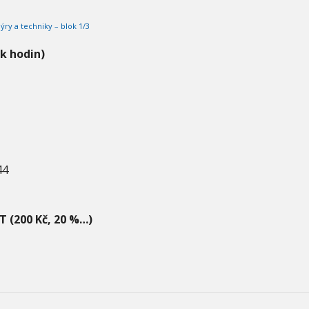
ýry a techniky – blok 1/3
ik hodin)
44
T (200 Kč, 20 %…)