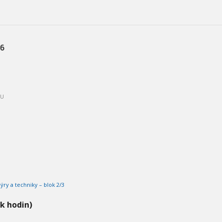
26
PU
ýry a techniky – blok 2/3
ik hodin)