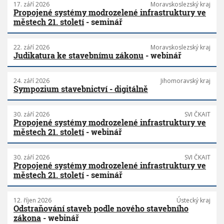
17. září 2026
Moravskoslezský kraj
Propojené systémy modrozelené infrastruktury ve
městech 21. století
- seminář
22. září 2026
Moravskoslezský kraj
Judikatura ke stavebnímu zákonu
- webinář
24. září 2026
Jihomoravský kraj
Sympozium stavebnictví - digitálně
30. září 2026
SVI ČKAIT
Propojené systémy modrozelené infrastruktury ve
městech 21. století
- webinář
30. září 2026
SVI ČKAIT
Propojené systémy modrozelené infrastruktury ve
městech 21. století
- seminář
12. říjen 2026
Ústecký kraj
Odstraňování staveb podle nového stavebního
zákona
- webinář