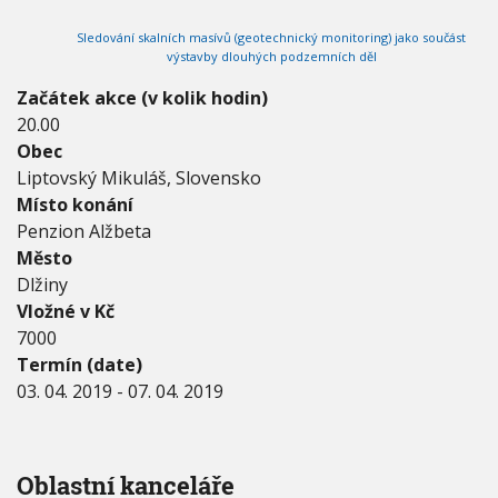
2
V
h
I
0
Sledování skalních masívů (geotechnický monitoring) jako součást
G
u
1
A
výstavby dlouhých podzemních děl
C
9
E
-
Začátek akce (v kolik hodin)
0
20.00
7
Obec
.
Liptovský Mikuláš, Slovensko
0
4
Místo konání
.
Penzion Alžbeta
2
Město
0
Dlžiny
1
9
Vložné v Kč
7000
Termín (date)
03. 04. 2019
-
07. 04. 2019
Oblastní kanceláře