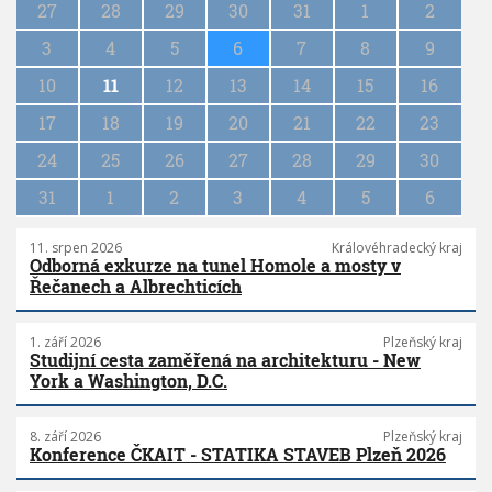
27
28
29
30
31
1
2
i
n
3
4
5
6
7
8
9
a
10
11
12
13
14
15
16
t
i
17
18
19
20
21
22
23
o
n
24
25
26
27
28
29
30
31
1
2
3
4
5
6
11. srpen 2026
Královéhradecký kraj
Odborná exkurze na tunel Homole a mosty v
Řečanech a Albrechticích
1. září 2026
Plzeňský kraj
Studijní cesta zaměřená na architekturu - New
York a Washington, D.C.
8. září 2026
Plzeňský kraj
Konference ČKAIT - STATIKA STAVEB Plzeň 2026