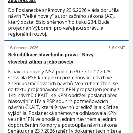
360/1992 Sb.
Do Poslanecké sněmovny 23.6.2026 vláda doručila
návrh "Velké novely" autorizačního zákona (AZ),
který dostal číslo sněmovního tisku 234. Bude
projednán Výborem pro veřejnou správu a
regionální rozvoj.
16. červenec 2026
SLP ČKAIT
Rekodifikace stavebního práva - Nový
stavební zákon a jeho novely
K návrhu novely NSZ pod č. 67/0 ze 12.12.2025
schválila PSP komplexní pozměňovací návrh ve
znění pozměňovacích návrhů. Ve druhém čtení se
do textu projednávaného KPN propsal jen jediný z
14ti návrhů ČKAIT. Ke KPN obdrželi poslanci před
hlasováním HV a PSP souhrn pozměňovacích
návrhů ČKAIT, která 9 návrhů předložila a k 5ti se
vyjádřila. Poslanecká sněmovna odhlasovala KPN
ve znění PN ve shodě s jedním návrhem a jedním
doporučením Komory a postoupila návrh zákona
Senátu dne 23.7.2026 (znění v dokumentech níže) a