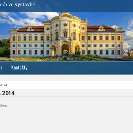
ých ve výstavbě
ia
Kontakty
.2014
2.2014
ěřeno)