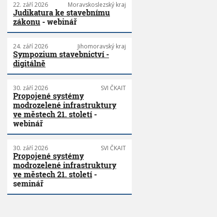
22. září 2026
Moravskoslezský kraj
Judikatura ke stavebnímu
zákonu
- webinář
24. září 2026
Jihomoravský kraj
Sympozium stavebnictví -
digitálně
30. září 2026
SVI ČKAIT
Propojené systémy
modrozelené infrastruktury
ve městech 21. století
-
webinář
30. září 2026
SVI ČKAIT
Propojené systémy
modrozelené infrastruktury
ve městech 21. století
-
seminář