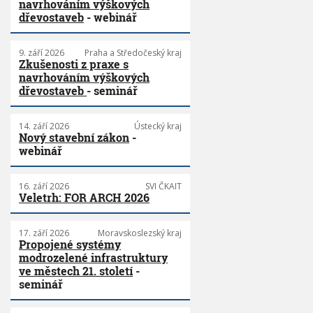
navrhováním výškových
dřevostaveb
- webinář
9. září 2026
Praha a Středočeský kraj
Zkušenosti z praxe s
navrhováním výškových
dřevostaveb
- seminář
14. září 2026
Ústecký kraj
Nový stavební zákon
-
webinář
16. září 2026
SVI ČKAIT
Veletrh: FOR ARCH 2026
17. září 2026
Moravskoslezský kraj
Propojené systémy
modrozelené infrastruktury
ve městech 21. století
-
seminář