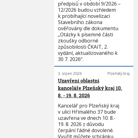
předpisů v období 9/2026 –
12/2026 budou vzhledem
k probíhající novelizaci
Stavebního zákona
ověřovány dle dokumentu
„Otázky k písemné části
zkoušky odborné
způsobilosti ČKAIT, 2.
vydání, aktualizovaného k
30 7. 2026“.
3. srpen 2026
Plzeňský kraj
Uzavření oblastní
kanceláře Plzeňský kraj 10.
8. - 19. 8. 2026
Kancelář pro Plzeňský kraj
v ulici Hřímalého 37 bude
uzavřena ve dnech 10. 8.-
19. 8. 2026 z důvodu
čerpání řádné dovolené.
Využít můžete schránku