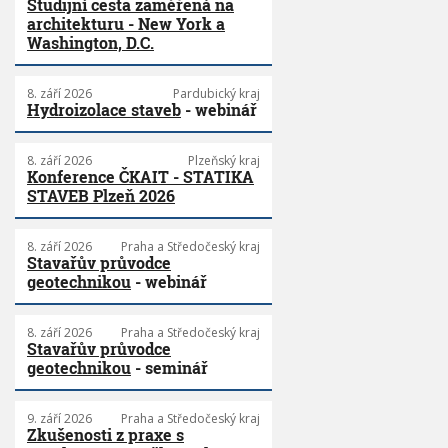
Studijní cesta zaměřená na
architekturu - New York a
Washington, D.C.
8. září 2026
Pardubický kraj
Hydroizolace staveb
- webinář
8. září 2026
Plzeňský kraj
Konference ČKAIT - STATIKA
STAVEB Plzeň 2026
8. září 2026
Praha a Středočeský kraj
Stavařův průvodce
geotechnikou
- webinář
8. září 2026
Praha a Středočeský kraj
Stavařův průvodce
geotechnikou
- seminář
9. září 2026
Praha a Středočeský kraj
Zkušenosti z praxe s