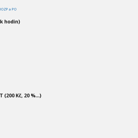
 BOZP a PO
ik hodin)
T (200 Kč, 20 %…)