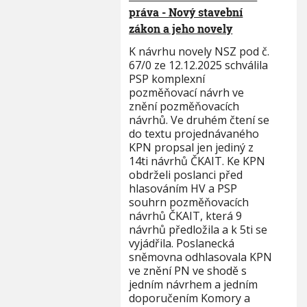
práva - Nový stavební
zákon a jeho novely
K návrhu novely NSZ pod č.
67/0 ze 12.12.2025 schválila
PSP komplexní
pozměňovací návrh ve
znění pozměňovacích
návrhů. Ve druhém čtení se
do textu projednávaného
KPN propsal jen jediný z
14ti návrhů ČKAIT. Ke KPN
obdrželi poslanci před
hlasováním HV a PSP
souhrn pozměňovacích
návrhů ČKAIT, která 9
návrhů předložila a k 5ti se
vyjádřila. Poslanecká
sněmovna odhlasovala KPN
ve znění PN ve shodě s
jedním návrhem a jedním
doporučením Komory a