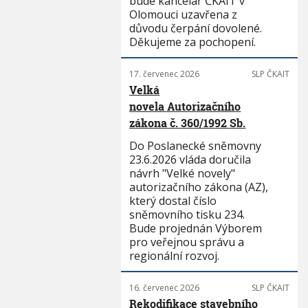
bude kancelář ČKAIT v
Olomouci uzavřena z
důvodu čerpání dovolené.
Děkujeme za pochopení.
17. červenec 2026
SLP ČKAIT
Velká
novela Autorizačního
zákona č. 360/1992 Sb.
Do Poslanecké sněmovny
23.6.2026 vláda doručila
návrh "Velké novely"
autorizačního zákona (AZ),
který dostal číslo
sněmovního tisku 234.
Bude projednán Výborem
pro veřejnou správu a
regionální rozvoj.
16. červenec 2026
SLP ČKAIT
Rekodifikace stavebního