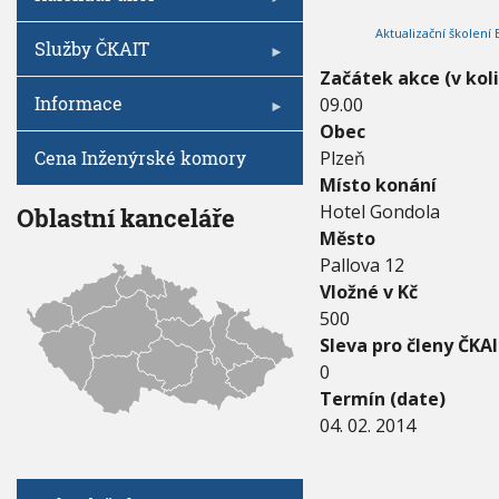
V
I
0
h
G
Aktualizační školení
1
A
u
Služby ČKAIT
C
4
E
Začátek akce (v kol
-
Informace
09.00
0
4
Obec
.
Cena Inženýrské komory
Plzeň
0
Místo konání
2
.
Hotel Gondola
Oblastní kanceláře
2
Město
0
Pallova 12
1
Vložné v Kč
4
500
Sleva pro členy ČKAI
0
Termín (date)
04. 02. 2014