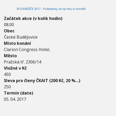
2
V
h
I
0
ROZVÁDĚČE 2017 - Požadavky na výrobu a montáž
G
u
1
A
C
7
Začátek akce (v kolik hodin)
E
-
08.00
0
Obec
5
.
České Budějovice
0
Místo konání
4
Clarion Congress Hotel,
.
Město
2
0
Pražská tř. 2306/14
1
Vložné v Kč
7
450
Sleva pro členy ČKAIT (200 Kč, 20 %…)
250
Termín (date)
05. 04. 2017