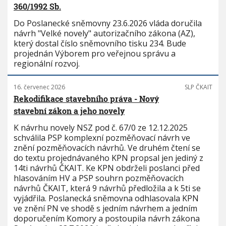
360/1992 Sb.
Do Poslanecké sněmovny 23.6.2026 vláda doručila
návrh "Velké novely" autorizačního zákona (AZ),
který dostal číslo sněmovního tisku 234. Bude
projednán Výborem pro veřejnou správu a
regionální rozvoj.
16. červenec 2026
SLP ČKAIT
Rekodifikace stavebního práva - Nový
stavební zákon a jeho novely
K návrhu novely NSZ pod č. 67/0 ze 12.12.2025
schválila PSP komplexní pozměňovací návrh ve
znění pozměňovacích návrhů. Ve druhém čtení se
do textu projednávaného KPN propsal jen jediný z
14ti návrhů ČKAIT. Ke KPN obdrželi poslanci před
hlasováním HV a PSP souhrn pozměňovacích
návrhů ČKAIT, která 9 návrhů předložila a k 5ti se
vyjádřila. Poslanecká sněmovna odhlasovala KPN
ve znění PN ve shodě s jedním návrhem a jedním
doporučením Komory a postoupila návrh zákona