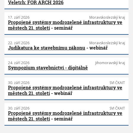
Veletrh: FOR ARCH 2026
17. září 2026
Moravskoslezský kraj
Propojené systémy modrozelené infrastruktury ve
městech 21. století
- seminář
22. září 2026
Moravskoslezský kraj
Judikatura ke stavebnímu zákonu
- webinář
24. září 2026
Jihomoravský kraj
Sympozium stavebnictví - digitálně
30. září 2026
SVI ČKAIT
Propojené systémy modrozelené infrastruktury ve
městech 21. století
- webinář
30. září 2026
SVI ČKAIT
Propojené systémy modrozelené infrastruktury ve
městech 21. století
- seminář