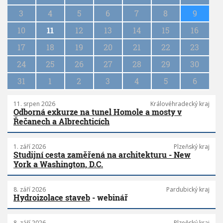
i
n
3
4
5
6
7
8
9
a
10
11
12
13
14
15
16
t
i
17
18
19
20
21
22
23
o
n
24
25
26
27
28
29
30
31
1
2
3
4
5
6
11. srpen 2026
Královéhradecký kraj
Odborná exkurze na tunel Homole a mosty v
Řečanech a Albrechticích
1. září 2026
Plzeňský kraj
Studijní cesta zaměřená na architekturu - New
York a Washington, D.C.
8. září 2026
Pardubický kraj
Hydroizolace staveb
- webinář
8. září 2026
Plzeňský kraj