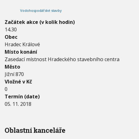
2
V
h
I
0
Vodohospodářské stavby
G
u
1
A
C
8
Začátek akce (v kolik hodin)
E
-
14.30
0
Obec
5
.
Hradec Králové
1
Místo konání
1
Zasedací místnost Hradeckého stavebního centra
.
Město
2
0
Jižní 870
1
Vložné v Kč
8
0
Termín (date)
05. 11. 2018
Oblastní kanceláře