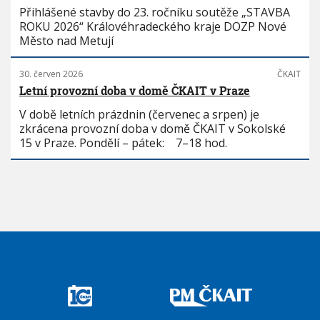
Přihlášené stavby do 23. ročníku soutěže „STAVBA
ROKU 2026“ Královéhradeckého kraje DOZP Nové
Město nad Metují
30. červen 2026
ČKAIT
Letní provozní doba v domě ČKAIT v Praze
V době letních prázdnin (červenec a srpen) je
zkrácena provozní doba v domě ČKAIT v Sokolské
15 v Praze. Pondělí – pátek: 7–18 hod.