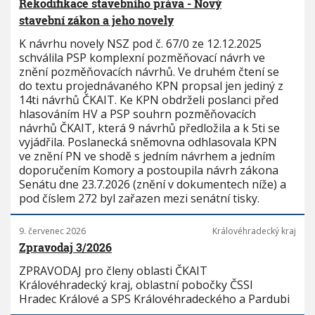
Rekodifikace stavebního práva - Nový
stavební zákon a jeho novely
K návrhu novely NSZ pod č. 67/0 ze 12.12.2025
schválila PSP komplexní pozměňovací návrh ve
znění pozměňovacích návrhů. Ve druhém čtení se
do textu projednávaného KPN propsal jen jediný z
14ti návrhů ČKAIT. Ke KPN obdrželi poslanci před
hlasováním HV a PSP souhrn pozměňovacích
návrhů ČKAIT, která 9 návrhů předložila a k 5ti se
vyjádřila. Poslanecká sněmovna odhlasovala KPN
ve znění PN ve shodě s jedním návrhem a jedním
doporučením Komory a postoupila návrh zákona
Senátu dne 23.7.2026 (znění v dokumentech níže) a
pod číslem 272 byl zařazen mezi senátní tisky.
9. červenec 2026
Královéhradecký kraj
Zpravodaj 3/2026
ZPRAVODAJ pro členy oblasti ČKAIT
Královéhradecký kraj, oblastní pobočky ČSSI
Hradec Králové a SPS Královéhradeckého a Pardubi