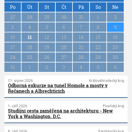
P
a
Po
Út
St
Čt
Pá
So
Ne
g
27
28
29
30
31
1
2
i
n
3
4
5
6
7
8
9
a
10
11
12
13
14
15
16
t
i
17
18
19
20
21
22
23
o
n
24
25
26
27
28
29
30
31
1
2
3
4
5
6
11. srpen 2026
Královéhradecký kraj
Odborná exkurze na tunel Homole a mosty v
Řečanech a Albrechticích
1. září 2026
Plzeňský kraj
Studijní cesta zaměřená na architekturu - New
York a Washington, D.C.
8. září 2026
Pardubický kraj