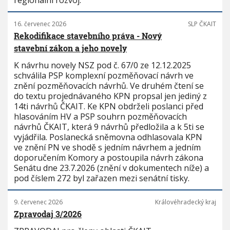
regionální rozvoj.
16. červenec 2026
SLP ČKAIT
Rekodifikace stavebního práva - Nový
stavební zákon a jeho novely
K návrhu novely NSZ pod č. 67/0 ze 12.12.2025
schválila PSP komplexní pozměňovací návrh ve
znění pozměňovacích návrhů. Ve druhém čtení se
do textu projednávaného KPN propsal jen jediný z
14ti návrhů ČKAIT. Ke KPN obdrželi poslanci před
hlasováním HV a PSP souhrn pozměňovacích
návrhů ČKAIT, která 9 návrhů předložila a k 5ti se
vyjádřila. Poslanecká sněmovna odhlasovala KPN
ve znění PN ve shodě s jedním návrhem a jedním
doporučením Komory a postoupila návrh zákona
Senátu dne 23.7.2026 (znění v dokumentech níže) a
pod číslem 272 byl zařazen mezi senátní tisky.
9. červenec 2026
Královéhradecký kraj
Zpravodaj 3/2026