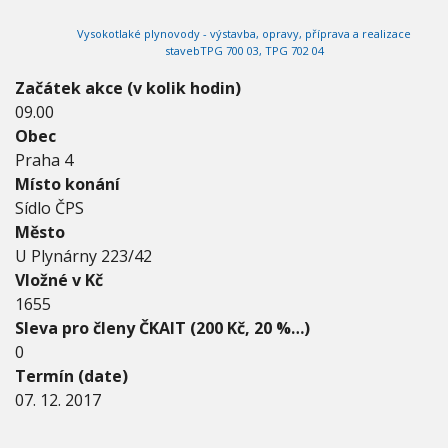
2
V
h
I
0
Vysokotlaké plynovody - výstavba, opravy, příprava a realizace
G
u
1
A
stavebTPG 700 03, TPG 702 04
C
7
E
-
Začátek akce (v kolik hodin)
0
09.00
7
Obec
.
Praha 4
1
2
Místo konání
.
Sídlo ČPS
2
Město
0
U Plynárny 223/42
1
7
Vložné v Kč
1655
Sleva pro členy ČKAIT (200 Kč, 20 %…)
0
Termín (date)
07. 12. 2017