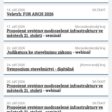
16. září 2026
SVI ČKAIT
Veletrh: FOR ARCH 2026
17. září 2026
Moravskoslezský kraj
Propojené systémy modrozelené infrastruktury ve
městech 21. století
- seminář
22. září 2026
Moravskoslezský kraj
Judikatura ke stavebnímu zákonu
- webinář
24. září 2026
Jihomoravský kraj
Sympozium stavebnictví - digitálně
30. září 2026
SVI ČKAIT
Propojené systémy modrozelené infrastruktury ve
městech 21. století
- webinář
30. září 2026
SVI ČKAIT
Propojené systémy modrozelené infrastruktury ve
městech 21. století
- seminář