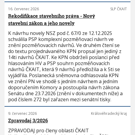
16. červenec 2026
SLP ČKAIT
Rekodifikace stavebního práva - Nový
stavební zákon a jeho novely
K návrhu novely NSZ pod č. 67/0 ze 12.12.2025
schválila PSP komplexní pozměňovací návrh ve
znění pozměňovacích návrhů. Ve druhém čtení se
do textu projednávaného KPN propsal jen jediný z
14ti návrhů ČKAIT. Ke KPN obdrželi poslanci před
hlasováním HV a PSP souhrn pozměňovacích
návrhů ČKAIT, která 9 návrhů předložila a k 5ti se
vyjádřila. Poslanecká sněmovna odhlasovala KPN
ve znění PN ve shodě s jedním návrhem a jedním
doporučením Komory a postoupila návrh zákona
Senátu dne 23.7.2026 (znění v dokumentech níže) a
pod číslem 272 byl zařazen mezi senátní tisky.
9. červenec 2026
Královéhradecký kraj
Zpravodaj 3/2026
ZPRAVODAJ pro členy oblasti ČKAIT