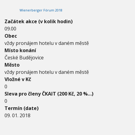
2
V
h
I
0
Wienerberger Fórum 2018
G
u
1
A
C
8
Začátek akce (v kolik hodin)
E
-
09.00
3
Obec
0
.
vždy pronájem hotelu v daném městě
0
Místo konání
1
České Budějovice
.
Město
2
0
vždy pronájem hotelu v daném městě
1
Vložné v Kč
8
0
Sleva pro členy ČKAIT (200 Kč, 20 %…)
0
Termín (date)
09. 01. 2018