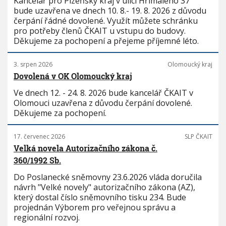
Kancelář pro Plzeňský kraj v ulici Hřímalého 37
bude uzavřena ve dnech 10. 8.- 19. 8. 2026 z důvodu
čerpání řádné dovolené. Využít můžete schránku
pro potřeby členů ČKAIT u vstupu do budovy.
Děkujeme za pochopení a přejeme příjemné léto.
3. srpen 2026
Olomoucký kraj
Dovolená v OK Olomoucký kraj
Ve dnech 12. - 24. 8. 2026 bude kancelář ČKAIT v
Olomouci uzavřena z důvodu čerpání dovolené.
Děkujeme za pochopení.
17. červenec 2026
SLP ČKAIT
Velká novela Autorizačního zákona č.
360/1992 Sb.
Do Poslanecké sněmovny 23.6.2026 vláda doručila
návrh "Velké novely" autorizačního zákona (AZ),
který dostal číslo sněmovního tisku 234. Bude
projednán Výborem pro veřejnou správu a
regionální rozvoj.