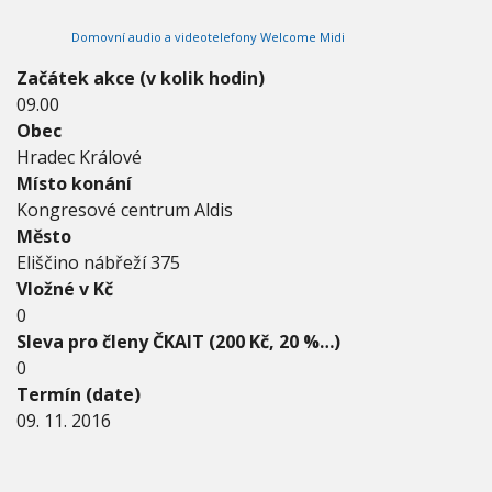
2
V
h
I
0
Domovní audio a videotelefony Welcome Midi
G
u
1
A
C
6
Začátek akce (v kolik hodin)
E
-
09.00
0
Obec
9
.
Hradec Králové
1
Místo konání
1
Kongresové centrum Aldis
.
Město
2
0
Eliščino nábřeží 375
1
Vložné v Kč
6
0
Sleva pro členy ČKAIT (200 Kč, 20 %…)
0
Termín (date)
09. 11. 2016