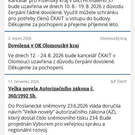
Kancelář pro Plzeňský kraj v ulici Hřímalého 37
bude uzavřena ve dnech 10. 8.- 19. 8. 2026 z důvodu
čerpání řádné dovolené. Využít můžete schránku
pro potřeby členů ČKAIT u vstupu do budovy.
Děkujeme za pochopení a přejeme příjemné léto.
3. srpen 2026
Olomoucký kraj
Dovolená v OK Olomoucký kraj
Ve dnech 12. - 24. 8. 2026 bude kancelář ČKAIT v
Olomouci uzavřena z důvodu čerpání dovolené.
Děkujeme za pochopení.
17. červenec 2026
SLP ČKAIT
Velká novela Autorizačního zákona č.
360/1992 Sb.
Do Poslanecké sněmovny 23.6.2026 vláda doručila
návrh "Velké novely" autorizačního zákona (AZ),
který dostal číslo sněmovního tisku 234. Bude
projednán Výborem pro veřejnou správu a
regionální rozvoj.