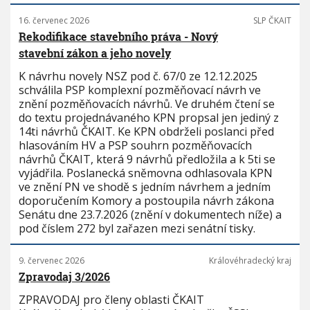
16. červenec 2026
SLP ČKAIT
Rekodifikace stavebního práva - Nový
stavební zákon a jeho novely
K návrhu novely NSZ pod č. 67/0 ze 12.12.2025
schválila PSP komplexní pozměňovací návrh ve
znění pozměňovacích návrhů. Ve druhém čtení se
do textu projednávaného KPN propsal jen jediný z
14ti návrhů ČKAIT. Ke KPN obdrželi poslanci před
hlasováním HV a PSP souhrn pozměňovacích
návrhů ČKAIT, která 9 návrhů předložila a k 5ti se
vyjádřila. Poslanecká sněmovna odhlasovala KPN
ve znění PN ve shodě s jedním návrhem a jedním
doporučením Komory a postoupila návrh zákona
Senátu dne 23.7.2026 (znění v dokumentech níže) a
pod číslem 272 byl zařazen mezi senátní tisky.
9. červenec 2026
Královéhradecký kraj
Zpravodaj 3/2026
ZPRAVODAJ pro členy oblasti ČKAIT