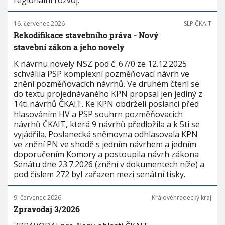
regionální rozvoj.
16. červenec 2026
SLP ČKAIT
Rekodifikace stavebního práva - Nový
stavební zákon a jeho novely
K návrhu novely NSZ pod č. 67/0 ze 12.12.2025
schválila PSP komplexní pozměňovací návrh ve
znění pozměňovacích návrhů. Ve druhém čtení se
do textu projednávaného KPN propsal jen jediný z
14ti návrhů ČKAIT. Ke KPN obdrželi poslanci před
hlasováním HV a PSP souhrn pozměňovacích
návrhů ČKAIT, která 9 návrhů předložila a k 5ti se
vyjádřila. Poslanecká sněmovna odhlasovala KPN
ve znění PN ve shodě s jedním návrhem a jedním
doporučením Komory a postoupila návrh zákona
Senátu dne 23.7.2026 (znění v dokumentech níže) a
pod číslem 272 byl zařazen mezi senátní tisky.
9. červenec 2026
Královéhradecký kraj
Zpravodaj 3/2026