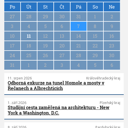
P
a
Po
Út
St
Čt
Pá
So
Ne
g
27
28
29
30
31
1
2
i
n
3
4
5
6
7
8
9
a
10
11
12
13
14
15
16
t
i
17
18
19
20
21
22
23
o
n
24
25
26
27
28
29
30
31
1
2
3
4
5
6
11. srpen 2026
Královéhradecký kraj
Odborná exkurze na tunel Homole a mosty v
Řečanech a Albrechticích
1. září 2026
Plzeňský kraj
Studijní cesta zaměřená na architekturu - New
York a Washington, D.C.
8. září 2026
Pardubický kraj