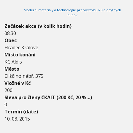
0
V
h
I
1
Moderní materiály a technologie pro výstavbu RD a obytných
G
u
5
A
budov
C
-
E
1
Začátek akce (v kolik hodin)
0
08.30
.
Obec
3
Hradec Králové
.
2
Místo konání
0
KC Aldis
1
Město
5
Eliščino nábř. 375
Vložné v Kč
200
Sleva pro členy ČKAIT (200 Kč, 20 %…)
0
Termín (date)
10. 03. 2015