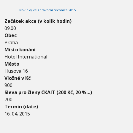
2
V
h
I
0
Novinky ve zdravotní technice 2015
G
u
1
A
C
5
Začátek akce (v kolik hodin)
E
-
09.00
1
Obec
2
.
Praha
0
Místo konání
3
Hotel International
.
Město
2
0
Husova 16
1
Vložné v Kč
5
900
Sleva pro členy ČKAIT (200 Kč, 20 %…)
700
Termín (date)
16. 04. 2015