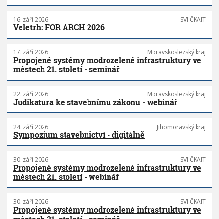
16. září 2026
SVI ČKAIT
Veletrh: FOR ARCH 2026
17. září 2026
Moravskoslezský kraj
Propojené systémy modrozelené infrastruktury ve
městech 21. století
- seminář
22. září 2026
Moravskoslezský kraj
Judikatura ke stavebnímu zákonu
- webinář
24. září 2026
Jihomoravský kraj
Sympozium stavebnictví - digitálně
30. září 2026
SVI ČKAIT
Propojené systémy modrozelené infrastruktury ve
městech 21. století
- webinář
30. září 2026
SVI ČKAIT
Propojené systémy modrozelené infrastruktury ve
městech 21. století
- seminář