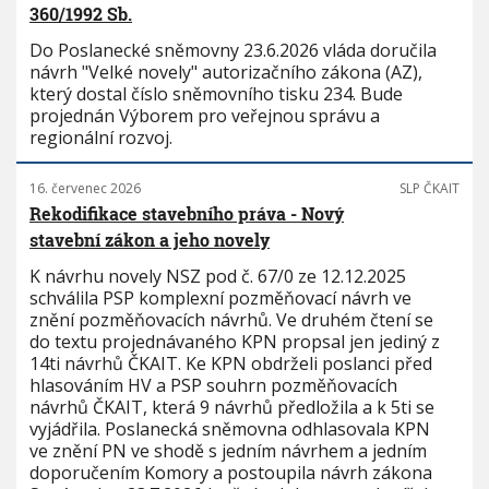
360/1992 Sb.
Do Poslanecké sněmovny 23.6.2026 vláda doručila
návrh "Velké novely" autorizačního zákona (AZ),
který dostal číslo sněmovního tisku 234. Bude
projednán Výborem pro veřejnou správu a
regionální rozvoj.
16. červenec 2026
SLP ČKAIT
Rekodifikace stavebního práva - Nový
stavební zákon a jeho novely
K návrhu novely NSZ pod č. 67/0 ze 12.12.2025
schválila PSP komplexní pozměňovací návrh ve
znění pozměňovacích návrhů. Ve druhém čtení se
do textu projednávaného KPN propsal jen jediný z
14ti návrhů ČKAIT. Ke KPN obdrželi poslanci před
hlasováním HV a PSP souhrn pozměňovacích
návrhů ČKAIT, která 9 návrhů předložila a k 5ti se
vyjádřila. Poslanecká sněmovna odhlasovala KPN
ve znění PN ve shodě s jedním návrhem a jedním
doporučením Komory a postoupila návrh zákona