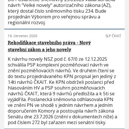
návrh "Velké novely" autorizačního zákona (AZ),
který dostal číslo sněmovního tisku 234. Bude
projednán Výborem pro veřejnou správu a
regionální rozvoj.
16. červenec 2026
SLP ČKAIT
Rekodifikace stavebního práva - Nový
stavební zákon a jeho novely
K návrhu novely NSZ pod č. 67/0 ze 12.12.2025
schválila PSP komplexní pozměňovací návrh ve
znění pozměňovacích návrhů. Ve druhém čtení se
do textu projednávaného KPN propsal jen jediný z
14ti návrhů ČKAIT. Ke KPN obdrželi poslanci před
hlasováním HV a PSP souhrn pozměňovacích
návrhů ČKAIT, která 9 návrhů předložila a k 5ti se
vyjádřila. Poslanecká sněmovna odhlasovala KPN
ve znění PN ve shodě s jedním návrhem a jedním
doporučením Komory a postoupila návrh zákona
Senátu dne 23.7.2026 (znění v dokumentech níže) a
pod číslem 272 byl zařazen mezi senátní tisky.