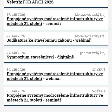
Veletrh: FOR ARCH 2026
17. září 2026
Moravskoslezský kraj
Propojené systémy modrozelené infrastruktury ve
městech 21. století
- seminář
22. září 2026
Moravskoslezský kraj
Judikatura ke stavebnímu zákonu
- webinář
24. září 2026
Jihomoravský kraj
Sympozium stavebnictví - digitálně
30. září 2026
SVI ČKAIT
Propojené systémy modrozelené infrastruktury ve
městech 21. století
- webinář
30. září 2026
SVI ČKAIT
Propojené systémy modrozelené infrastruktury ve
městech 21. století
- seminář