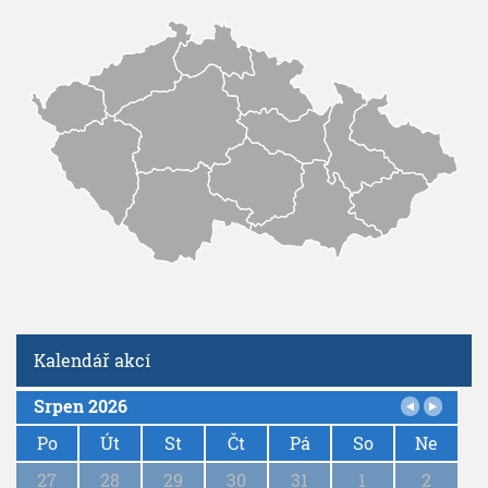
Kalendář akcí
Srpen 2026
P
a
Po
Út
St
Čt
Pá
So
Ne
g
27
28
29
30
31
1
2