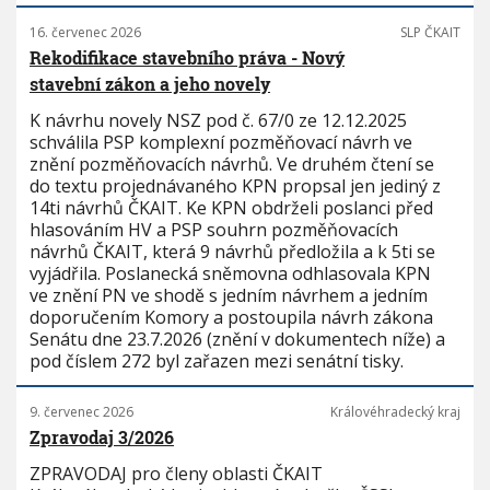
16. červenec 2026
SLP ČKAIT
Rekodifikace stavebního práva - Nový
stavební zákon a jeho novely
K návrhu novely NSZ pod č. 67/0 ze 12.12.2025
schválila PSP komplexní pozměňovací návrh ve
znění pozměňovacích návrhů. Ve druhém čtení se
do textu projednávaného KPN propsal jen jediný z
14ti návrhů ČKAIT. Ke KPN obdrželi poslanci před
hlasováním HV a PSP souhrn pozměňovacích
návrhů ČKAIT, která 9 návrhů předložila a k 5ti se
vyjádřila. Poslanecká sněmovna odhlasovala KPN
ve znění PN ve shodě s jedním návrhem a jedním
doporučením Komory a postoupila návrh zákona
Senátu dne 23.7.2026 (znění v dokumentech níže) a
pod číslem 272 byl zařazen mezi senátní tisky.
9. červenec 2026
Královéhradecký kraj
Zpravodaj 3/2026
ZPRAVODAJ pro členy oblasti ČKAIT