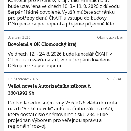
Kancelář pro Plzeňský kraj v ulici Hřímalého 37
bude uzavřena ve dnech 10. 8.- 19. 8. 2026 z důvodu
čerpání řádné dovolené. Využít můžete schránku
pro potřeby členů ČKAIT u vstupu do budovy.
Děkujeme za pochopení a přejeme příjemné léto.
3. srpen 2026
Olomoucký kraj
Dovolená v OK Olomoucký kraj
Ve dnech 12. - 24. 8. 2026 bude kancelář ČKAIT v
Olomouci uzavřena z důvodu čerpání dovolené.
Děkujeme za pochopení.
17. červenec 2026
SLP ČKAIT
Velká novela Autorizačního zákona č.
360/1992 Sb.
Do Poslanecké sněmovny 23.6.2026 vláda doručila
návrh "Velké novely" autorizačního zákona (AZ),
který dostal číslo sněmovního tisku 234. Bude
projednán Výborem pro veřejnou správu a
regionální rozvoj.