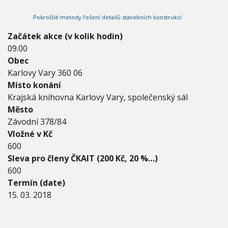
2
V
h
I
0
Pokročilé metody řešení detailů stavebních konstrukcí
G
u
1
A
C
8
Začátek akce (v kolik hodin)
E
-
09.00
1
Obec
5
.
Karlovy Vary 360 06
0
Místo konání
3
Krajská knihovna Karlovy Vary, společenský sál
.
Město
2
0
Závodní 378/84
1
Vložné v Kč
8
600
Sleva pro členy ČKAIT (200 Kč, 20 %…)
600
Termín (date)
15. 03. 2018