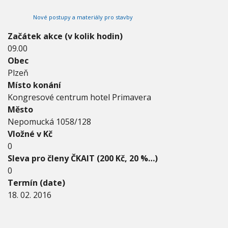
0
V
h
I
1
Nové postupy a materiály pro stavby
G
u
6
A
C
-
Začátek akce (v kolik hodin)
E
1
09.00
8
Obec
.
2
Plzeň
.
Místo konání
2
Kongresové centrum hotel Primavera
0
Město
1
6
Nepomucká 1058/128
Vložné v Kč
0
Sleva pro členy ČKAIT (200 Kč, 20 %…)
0
Termín (date)
18. 02. 2016