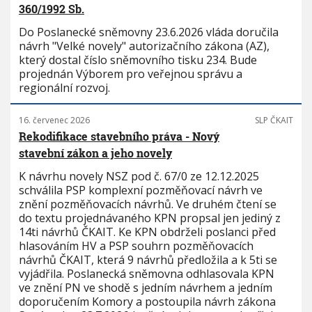
360/1992 Sb.
Do Poslanecké sněmovny 23.6.2026 vláda doručila
návrh "Velké novely" autorizačního zákona (AZ),
který dostal číslo sněmovního tisku 234. Bude
projednán Výborem pro veřejnou správu a
regionální rozvoj.
16. červenec 2026
SLP ČKAIT
Rekodifikace stavebního práva - Nový
stavební zákon a jeho novely
K návrhu novely NSZ pod č. 67/0 ze 12.12.2025
schválila PSP komplexní pozměňovací návrh ve
znění pozměňovacích návrhů. Ve druhém čtení se
do textu projednávaného KPN propsal jen jediný z
14ti návrhů ČKAIT. Ke KPN obdrželi poslanci před
hlasováním HV a PSP souhrn pozměňovacích
návrhů ČKAIT, která 9 návrhů předložila a k 5ti se
vyjádřila. Poslanecká sněmovna odhlasovala KPN
ve znění PN ve shodě s jedním návrhem a jedním
doporučením Komory a postoupila návrh zákona