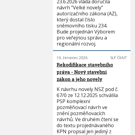
23.6.2026 vláda doručila
návrh "Velké novely"
autorizačního zákona (AZ),
který dostal číslo
sněmovního tisku 234.
Bude projednán Výborem
pro veřejnou správu a
regionální rozvoj.
16. červenec 2026
SLP ČKAIT
Rekodifikace stavebního
práva - Nový stavební
zákon a jeho novely
K návrhu novely NSZ pod č.
67/0 ze 12.12.2025 schválila
PSP komplexní
pozměňovací návrh ve
znění pozměňovacích
návrhů. Ve druhém čtení se
do textu projednávaného
KPN propsal jen jediný z