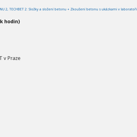
2, TECHBET 2: Složky a složení betonu + Zkoušení betonu s ukázkami v laboratoři
ik hodin)
T v Praze