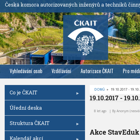
P
Česká komora autorizovaných inženýrů a techniků činn
ř
e
j
í
t
k
h
l
Vyhledávání osob
Vzdělávání
Autorizace ČKAIT
Pro méd
a
v
n
DOMŮ
»
19.10.2017 - 19.10
Co je ČKAIT
í
D
19.10.2017 - 19.10
R
m
O
1
Úřední deska
B
u
9
E
8 let ago
By
Anonym (neově
Č
o
.
K
1
O
Struktura ČKAIT
b
V
0
Á
Akce StavEduk
s
.
N
A
Kalendář akcí
a
2