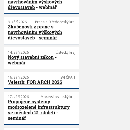
navrhováním výškových
dřevostaveb
- webinář
9. září 2026
Praha a Středočeský kraj
Zkušenosti z praxe s
navrhováním výškových
dřevostaveb
- seminář
14. září 2026
Ústecký kraj
Nový stavební zákon
-
webinář
16. září 2026
SVI ČKAIT
Veletrh: FOR ARCH 2026
17. září 2026
Moravskoslezský kraj
Propojené systémy
modrozelené infrastruktury
ve městech 21. století
-
seminář