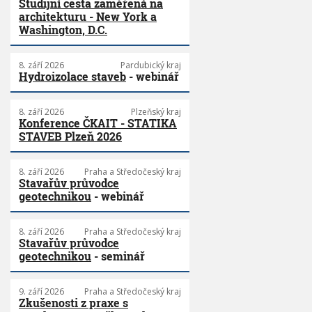
Studijní cesta zaměřená na
architekturu - New York a
Washington, D.C.
8. září 2026
Pardubický kraj
Hydroizolace staveb
- webinář
8. září 2026
Plzeňský kraj
Konference ČKAIT - STATIKA
STAVEB Plzeň 2026
8. září 2026
Praha a Středočeský kraj
Stavařův průvodce
geotechnikou
- webinář
8. září 2026
Praha a Středočeský kraj
Stavařův průvodce
geotechnikou
- seminář
9. září 2026
Praha a Středočeský kraj
Zkušenosti z praxe s