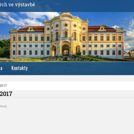
ých ve výstavbě
ia
Kontakty
.2017
.2017
řeno)