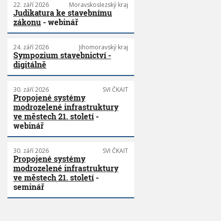
22. září 2026
Moravskoslezský kraj
Judikatura ke stavebnímu
zákonu
- webinář
24. září 2026
Jihomoravský kraj
Sympozium stavebnictví -
digitálně
30. září 2026
SVI ČKAIT
Propojené systémy
modrozelené infrastruktury
ve městech 21. století
-
webinář
30. září 2026
SVI ČKAIT
Propojené systémy
modrozelené infrastruktury
ve městech 21. století
-
seminář