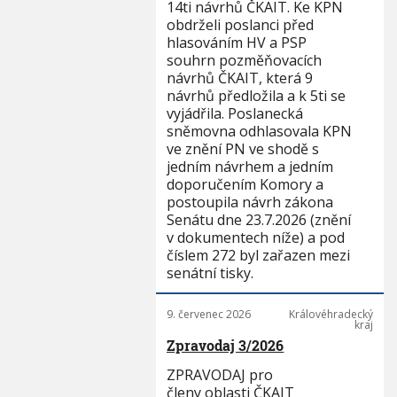
14ti návrhů ČKAIT. Ke KPN
obdrželi poslanci před
hlasováním HV a PSP
souhrn pozměňovacích
návrhů ČKAIT, která 9
návrhů předložila a k 5ti se
vyjádřila. Poslanecká
sněmovna odhlasovala KPN
ve znění PN ve shodě s
jedním návrhem a jedním
doporučením Komory a
postoupila návrh zákona
Senátu dne 23.7.2026 (znění
v dokumentech níže) a pod
číslem 272 byl zařazen mezi
senátní tisky.
9. červenec 2026
Královéhradecký
kraj
Zpravodaj 3/2026
ZPRAVODAJ pro
členy oblasti ČKAIT