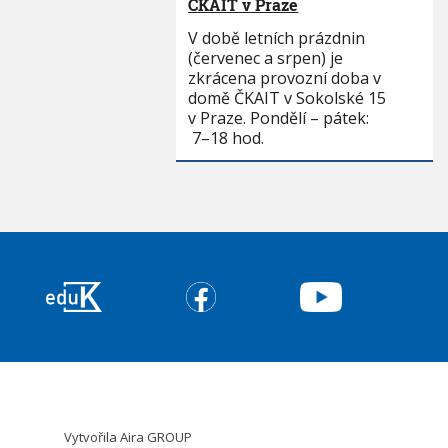
ČKAIT v Praze
V době letních prázdnin
(červenec a srpen) je
zkrácena provozní doba v
domě ČKAIT v Sokolské 15
v Praze. Pondělí – pátek:
7–18 hod.
Vytvořila
Aira GROUP