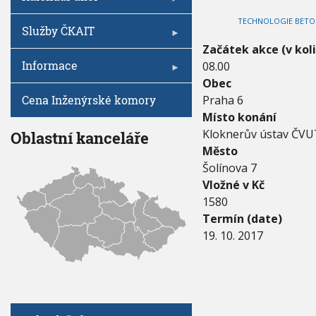
V
I
0
h
G
TECHNOLOGIE BETONU 
1
A
u
Služby ČKAIT
C
7
E
Začátek akce (v kol
-
Informace
08.00
1
9
Obec
.
Cena Inženýrské komory
Praha 6
1
Místo konání
0
.
Kloknerův ústav ČVU
Oblastní kanceláře
2
Město
0
Šolínova 7
1
Vložné v Kč
7
1580
Termín (date)
19. 10. 2017