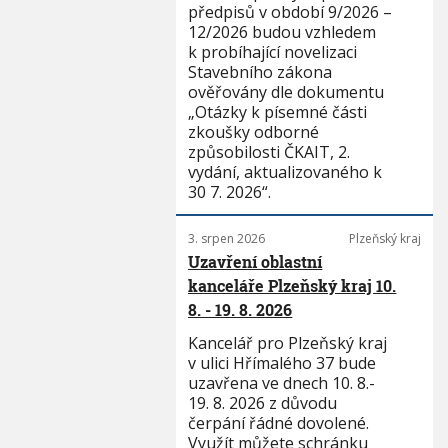
předpisů v období 9/2026 –
12/2026 budou vzhledem
k probíhající novelizaci
Stavebního zákona
ověřovány dle dokumentu
„Otázky k písemné části
zkoušky odborné
způsobilosti ČKAIT, 2.
vydání, aktualizovaného k
30 7. 2026“.
3. srpen 2026
Plzeňský kraj
Uzavření oblastní
kanceláře Plzeňský kraj 10.
8. - 19. 8. 2026
Kancelář pro Plzeňský kraj
v ulici Hřímalého 37 bude
uzavřena ve dnech 10. 8.-
19. 8. 2026 z důvodu
čerpání řádné dovolené.
Využít můžete schránku