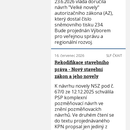
23.6.2026 vláda doručila
návrh "Velké novely"
autorizačního zákona (AZ),
který dostal číslo
sněmovního tisku 234.
Bude projednán Výborem
pro veřejnou správu a
regionální rozvoj.
16. červenec 2026
SLP ČKAIT
Rekodifikace stavebního
práva - Nový stavební
zákon a jeho novely
K návrhu novely NSZ pod č.
67/0 ze 12.12.2025 schválila
PSP komplexní
pozměňovací návrh ve
znění pozměňovacích
návrhů. Ve druhém čtení se
do textu projednávaného
KPN propsal jen jediný z