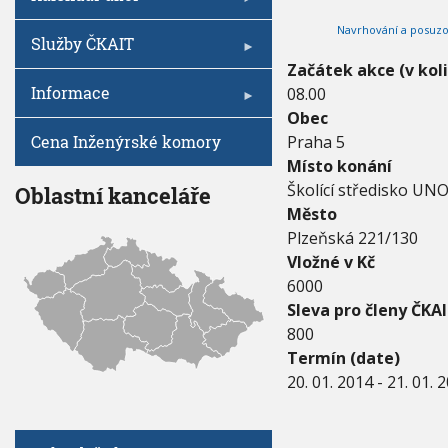
V
I
0
h
G
Navrhování a posuzo
1
A
u
Služby ČKAIT
C
4
E
Začátek akce (v kol
-
Informace
08.00
2
1
Obec
.
Cena Inženýrské komory
Praha 5
0
Místo konání
1
.
Školící středisko UNO 
Oblastní kanceláře
2
Město
0
Plzeňská 221/130
1
Vložné v Kč
4
6000
Sleva pro členy ČKAI
800
Termín (date)
20. 01. 2014
-
21. 01. 