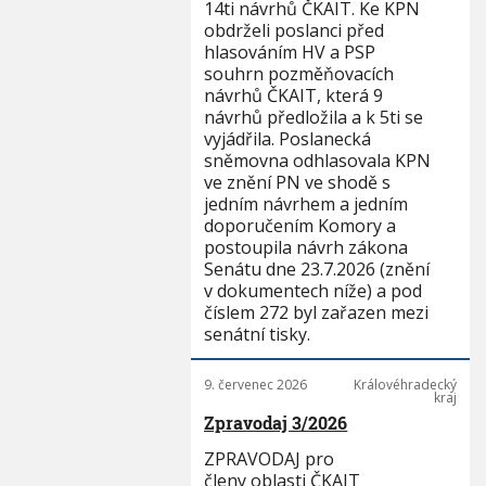
14ti návrhů ČKAIT. Ke KPN
obdrželi poslanci před
hlasováním HV a PSP
souhrn pozměňovacích
návrhů ČKAIT, která 9
návrhů předložila a k 5ti se
vyjádřila. Poslanecká
sněmovna odhlasovala KPN
ve znění PN ve shodě s
jedním návrhem a jedním
doporučením Komory a
postoupila návrh zákona
Senátu dne 23.7.2026 (znění
v dokumentech níže) a pod
číslem 272 byl zařazen mezi
senátní tisky.
9. červenec 2026
Královéhradecký
kraj
Zpravodaj 3/2026
ZPRAVODAJ pro
členy oblasti ČKAIT