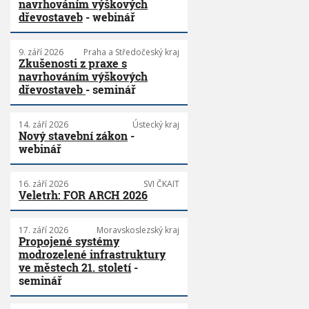
navrhováním výškových
dřevostaveb
- webinář
9. září 2026
Praha a Středočeský kraj
Zkušenosti z praxe s
navrhováním výškových
dřevostaveb
- seminář
14. září 2026
Ústecký kraj
Nový stavební zákon
-
webinář
16. září 2026
SVI ČKAIT
Veletrh: FOR ARCH 2026
17. září 2026
Moravskoslezský kraj
Propojené systémy
modrozelené infrastruktury
ve městech 21. století
-
seminář