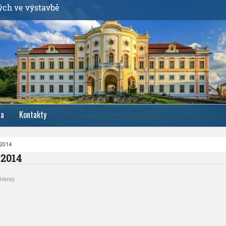
ých ve výstavbě
ia
Kontakty
.2014
.2014
ěřeno)