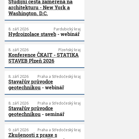
Studijní cesta zaměřená na
architekturu - New York a
Washington, D.C.
8. září 2026
Pardubický kraj
Hydroizolace staveb
- webinář
8. září 2026
Plzeňský kraj
Konference ČKAIT - STATIKA
STAVEB Plzeň 2026
8. září 2026
Praha a Středočeský kraj
Stavařův průvodce
geotechnikou
- webinář
8. září 2026
Praha a Středočeský kraj
Stavařův průvodce
geotechnikou
- seminář
9. září 2026
Praha a Středočeský kraj
Zkušenosti z praxe s