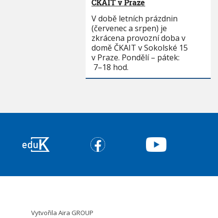
ČKAIT v Praze
V době letních prázdnin
(červenec a srpen) je
zkrácena provozní doba v
domě ČKAIT v Sokolské 15
v Praze. Pondělí – pátek:
7–18 hod.
Vytvořila
Aira GROUP