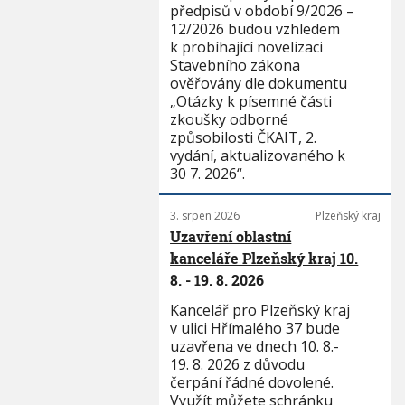
předpisů v období 9/2026 –
12/2026 budou vzhledem
k probíhající novelizaci
Stavebního zákona
ověřovány dle dokumentu
„Otázky k písemné části
zkoušky odborné
způsobilosti ČKAIT, 2.
vydání, aktualizovaného k
30 7. 2026“.
3. srpen 2026
Plzeňský kraj
Uzavření oblastní
kanceláře Plzeňský kraj 10.
8. - 19. 8. 2026
Kancelář pro Plzeňský kraj
v ulici Hřímalého 37 bude
uzavřena ve dnech 10. 8.-
19. 8. 2026 z důvodu
čerpání řádné dovolené.
Využít můžete schránku