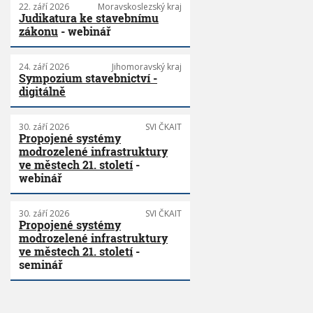
22. září 2026
Moravskoslezský kraj
Judikatura ke stavebnímu
zákonu
- webinář
24. září 2026
Jihomoravský kraj
Sympozium stavebnictví -
digitálně
30. září 2026
SVI ČKAIT
Propojené systémy
modrozelené infrastruktury
ve městech 21. století
-
webinář
30. září 2026
SVI ČKAIT
Propojené systémy
modrozelené infrastruktury
ve městech 21. století
-
seminář