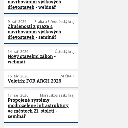
navrhováním výškových
dřevostaveb
- webinář
9. září 2026
Praha a Středočeský kraj
Zkušenosti z praxe s
navrhováním výškových
dřevostaveb
- seminář
14. září 2026
Ústecký kraj
Nový stavební zákon
-
webinář
16. září 2026
SVI ČKAIT
Veletrh: FOR ARCH 2026
17. září 2026
Moravskoslezský kraj
Propojené systémy
modrozelené infrastruktury
ve městech 21. století
-
seminář