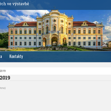
ých ve výstavbě
ia
Kontakty
.2019
.2019
řeno)