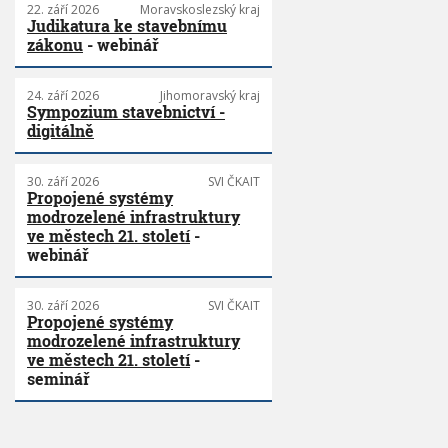
22. září 2026
Moravskoslezský kraj
Judikatura ke stavebnímu
zákonu
- webinář
24. září 2026
Jihomoravský kraj
Sympozium stavebnictví -
digitálně
30. září 2026
SVI ČKAIT
Propojené systémy
modrozelené infrastruktury
ve městech 21. století
-
webinář
30. září 2026
SVI ČKAIT
Propojené systémy
modrozelené infrastruktury
ve městech 21. století
-
seminář