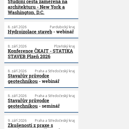
Studijní cesta zaměřená na
architekturu - New York a
Washington, D.C.
8. září 2026
Pardubický kraj
Hydroizolace staveb
- webinář
8. září 2026
Plzeňský kraj
Konference ČKAIT - STATIKA
STAVEB Plzeň 2026
8. září 2026
Praha a Středočeský kraj
Stavařův průvodce
geotechnikou
- webinář
8. září 2026
Praha a Středočeský kraj
Stavařův průvodce
geotechnikou
- seminář
9. září 2026
Praha a Středočeský kraj
Zkušenosti z praxe s