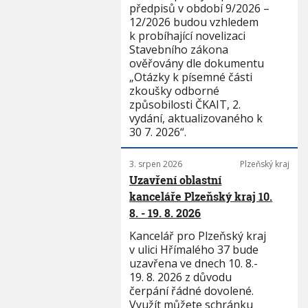
předpisů v období 9/2026 –
12/2026 budou vzhledem
k probíhající novelizaci
Stavebního zákona
ověřovány dle dokumentu
„Otázky k písemné části
zkoušky odborné
způsobilosti ČKAIT, 2.
vydání, aktualizovaného k
30 7. 2026“.
3. srpen 2026
Plzeňský kraj
Uzavření oblastní
kanceláře Plzeňský kraj 10.
8. - 19. 8. 2026
Kancelář pro Plzeňský kraj
v ulici Hřímalého 37 bude
uzavřena ve dnech 10. 8.-
19. 8. 2026 z důvodu
čerpání řádné dovolené.
Využít můžete schránku