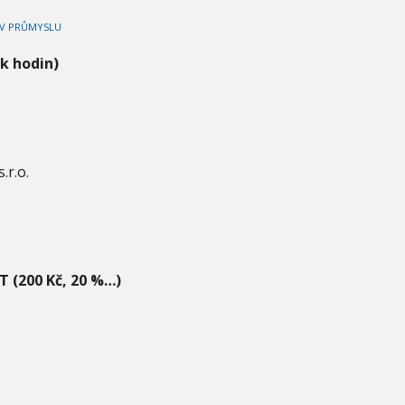
 V PRŮMYSLU
ik hodin)
r.o.
T (200 Kč, 20 %…)