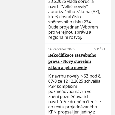
23.6.2026 vláda doručila
návrh "Velké novely"
autorizačního zákona (AZ),
který dostal číslo
sněmovního tisku 234.
Bude projednán Výborem
pro veřejnou správu a
regionální rozvoj.
16. červenec 2026
SLP ČKAIT
Rekodifikace stavebního
práva - Nový stavební
zákon a jeho novely
K návrhu novely NSZ pod č.
67/0 ze 12.12.2025 schválila
PSP komplexní
pozměňovací návrh ve
znění pozměňovacích
návrhů. Ve druhém čtení se
do textu projednávaného
KPN propsal jen jediný z