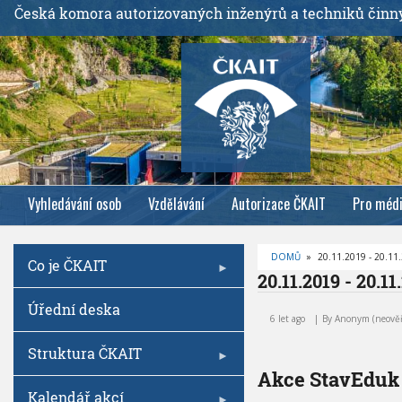
P
Česká komora autorizovaných inženýrů a techniků činn
ř
e
j
í
t
k
h
l
Vyhledávání osob
Vzdělávání
Autorizace ČKAIT
Pro méd
a
v
n
DOMŮ
»
20.11.2019 - 20.11
Co je ČKAIT
í
D
20.11.2019 - 20.11
R
m
O
2
Úřední deska
B
u
0
E
6 let ago
By
Anonym (neově
Č
o
.
K
1
O
Struktura ČKAIT
b
V
1
Á
Akce StavEduk
s
.
N
A
Kalendář akcí
a
2