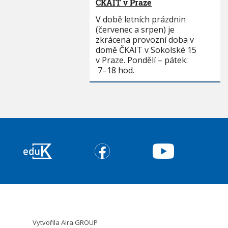
ČKAIT v Praze
V době letních prázdnin
(červenec a srpen) je
zkrácena provozní doba v
domě ČKAIT v Sokolské 15
v Praze. Pondělí – pátek:
7–18 hod.
Vytvořila
Aira GROUP