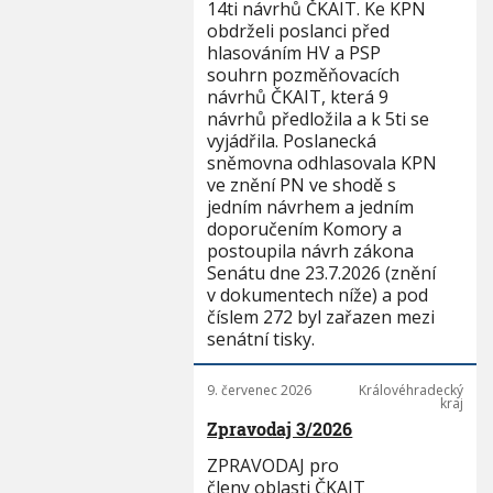
14ti návrhů ČKAIT. Ke KPN
obdrželi poslanci před
hlasováním HV a PSP
souhrn pozměňovacích
návrhů ČKAIT, která 9
návrhů předložila a k 5ti se
vyjádřila. Poslanecká
sněmovna odhlasovala KPN
ve znění PN ve shodě s
jedním návrhem a jedním
doporučením Komory a
postoupila návrh zákona
Senátu dne 23.7.2026 (znění
v dokumentech níže) a pod
číslem 272 byl zařazen mezi
senátní tisky.
9. červenec 2026
Královéhradecký
kraj
Zpravodaj 3/2026
ZPRAVODAJ pro
členy oblasti ČKAIT