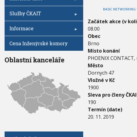
V
I
0
h
G
BASIC NETWORKING
1
A
u
Služby ČKAIT
C
9
E
Začátek akce (v kol
-
Informace
08.00
2
0
Obec
.
Cena Inženýrské komory
Brno
1
Místo konání
1
.
PHOENIX CONTACT, s.
Oblastní kanceláře
2
Město
0
Dornych 47
1
Vložné v Kč
9
1900
Sleva pro členy ČKAI
190
Termín (date)
20. 11. 2019