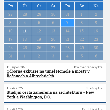
P
a
Po
Út
St
Čt
Pá
So
Ne
g
27
28
29
30
31
1
2
i
n
3
4
5
6
7
8
9
a
10
11
12
13
14
15
16
t
i
17
18
19
20
21
22
23
o
n
24
25
26
27
28
29
30
31
1
2
3
4
5
6
11. srpen 2026
Královéhradecký kraj
Odborná exkurze na tunel Homole a mosty v
Řečanech a Albrechticích
1. září 2026
Plzeňský kraj
Studijní cesta zaměřená na architekturu - New
York a Washington, D.C.
8. září 2026
Pardubický kraj