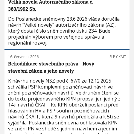
Velká novela Autorizačního zákona č.
360/1992 Sb.
Do Poslanecké sněmovny 23.6.2026 vláda doručila
návrh "Velké novely" autorizačního zákona (AZ),
který dostal číslo sněmovního tisku 234. Bude
projednán Výborem pro veřejnou správu a
regionální rozvoj.
16. červenec 2026
SLP ČKAIT
Rekodifikace stavebního práva - Nový
stavební zákon a jeho novely
K návrhu novely NSZ pod č. 67/0 ze 12.12.2025
schválila PSP komplexní pozměňovací návrh ve
znění pozměňovacích návrhů. Ve druhém čtení se
do textu projednávaného KPN propsal jen jediný z
14ti návrhů ČKAIT. Ke KPN obdrželi poslanci před
hlasováním HV a PSP souhrn pozměňovacích
návrhů ČKAIT, která 9 návrhů předložila a k 5ti se
vyjádřila. Poslanecká sněmovna odhlasovala KPN
ve znění PN ve shodě s jedním návrhem a jedním