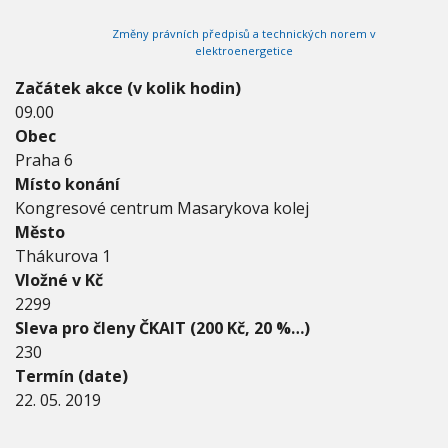
0
V
h
I
1
Změny právních předpisů a technických norem v
G
u
9
A
elektroenergetice
C
-
E
2
Začátek akce (v kolik hodin)
2
09.00
.
Obec
5
Praha 6
.
2
Místo konání
0
Kongresové centrum Masarykova kolej
1
Město
9
Thákurova 1
Vložné v Kč
2299
Sleva pro členy ČKAIT (200 Kč, 20 %…)
230
Termín (date)
22. 05. 2019