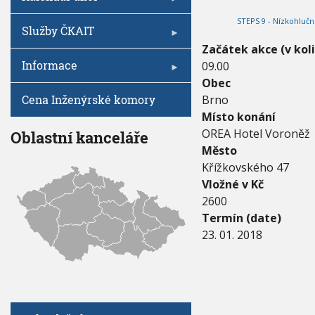
V
I
0
h
G
STEPS 9 - Nízkohluč
1
A
u
Služby ČKAIT
C
8
E
Začátek akce (v kol
-
Informace
09.00
2
3
Obec
.
Cena Inženýrské komory
Brno
0
Místo konání
1
.
OREA Hotel Voroněž
Oblastní kanceláře
2
Město
0
Křížkovského 47
1
Vložné v Kč
8
2600
Termín (date)
23. 01. 2018