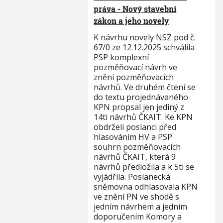
práva - Nový stavební
zákon a jeho novely
K návrhu novely NSZ pod č.
67/0 ze 12.12.2025 schválila
PSP komplexní
pozměňovací návrh ve
znění pozměňovacích
návrhů. Ve druhém čtení se
do textu projednávaného
KPN propsal jen jediný z
14ti návrhů ČKAIT. Ke KPN
obdrželi poslanci před
hlasováním HV a PSP
souhrn pozměňovacích
návrhů ČKAIT, která 9
návrhů předložila a k 5ti se
vyjádřila. Poslanecká
sněmovna odhlasovala KPN
ve znění PN ve shodě s
jedním návrhem a jedním
doporučením Komory a