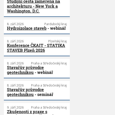
Studijní cesta zaměřená na
architekturu - New York a
Washington, D.C.
8. září 2026
Pardubický kraj
Hydroizolace staveb
- webinář
8. září 2026
Plzeňský kraj
Konference ČKAIT - STATIKA
STAVEB Plzeň 2026
8. září 2026
Praha a Středočeský kraj
Stavařův průvodce
geotechnikou
- webinář
8. září 2026
Praha a Středočeský kraj
Stavařův průvodce
geotechnikou
- seminář
9. září 2026
Praha a Středočeský kraj
Zkušenosti z praxe s