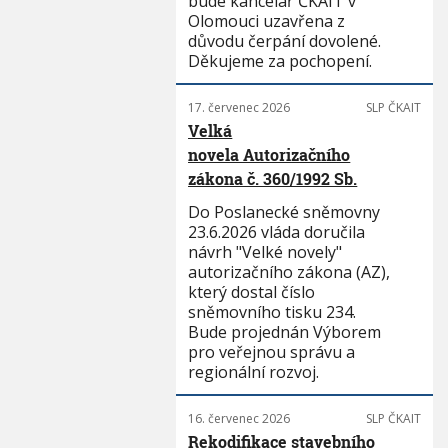
bude kancelář ČKAIT v
Olomouci uzavřena z
důvodu čerpání dovolené.
Děkujeme za pochopení.
17. červenec 2026
SLP ČKAIT
Velká
novela Autorizačního
zákona č. 360/1992 Sb.
Do Poslanecké sněmovny
23.6.2026 vláda doručila
návrh "Velké novely"
autorizačního zákona (AZ),
který dostal číslo
sněmovního tisku 234.
Bude projednán Výborem
pro veřejnou správu a
regionální rozvoj.
16. červenec 2026
SLP ČKAIT
Rekodifikace stavebního