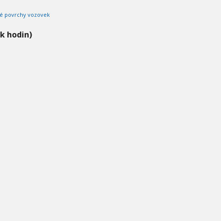
né povrchy vozovek
ik hodin)