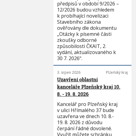
předpisů v období 9/2026 –
12/2026 budou vzhledem
k probíhající novelizaci
Stavebního zákona
ověřovány dle dokumentu
„Otázky k písemné části
zkoušky odborné
způsobilosti ČKAIT, 2.
vydání, aktualizovaného k
30 7. 2026“.
3. srpen 2026
Plzeňský kraj
Uzavření oblastní
kanceláře Plzeňský kraj 10.
8. - 19. 8. 2026
Kancelář pro Plzeňský kraj
v ulici Hřímalého 37 bude
uzavřena ve dnech 10. 8.-
19. 8. 2026 z důvodu
čerpání řádné dovolené.
Využít můžete schránku