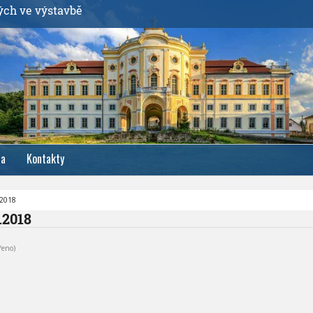
ých ve výstavbě
ia
Kontakty
.2018
1.2018
řeno)