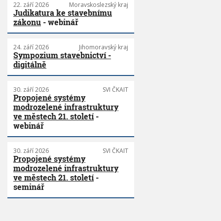
22. září 2026
Moravskoslezský kraj
Judikatura ke stavebnímu
zákonu
- webinář
24. září 2026
Jihomoravský kraj
Sympozium stavebnictví -
digitálně
30. září 2026
SVI ČKAIT
Propojené systémy
modrozelené infrastruktury
ve městech 21. století
-
webinář
30. září 2026
SVI ČKAIT
Propojené systémy
modrozelené infrastruktury
ve městech 21. století
-
seminář