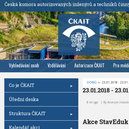
P
Česká komora autorizovaných inženýrů a techniků činn
ř
e
j
í
t
k
h
l
Vyhledávání osob
Vzdělávání
Autorizace ČKAIT
Pro méd
a
v
n
DOMŮ
»
23.01.2018 - 23.01
Co je ČKAIT
í
D
23.01.2018 - 23.0
R
m
O
2
Úřední deska
B
u
3
E
8 let ago
By
Anonym (neově
Č
o
.
K
0
O
Struktura ČKAIT
b
V
1
Á
Akce StavEduk
s
.
N
A
Kalendář akcí
a
2