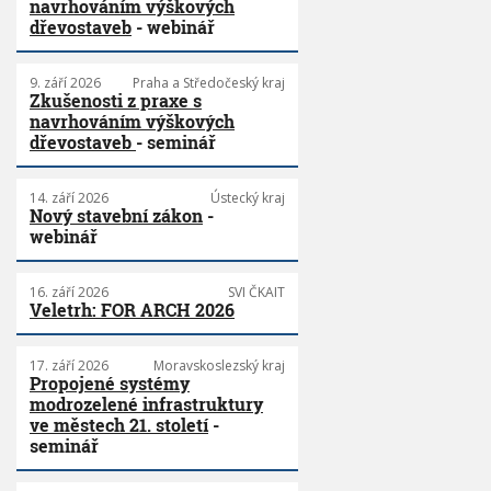
navrhováním výškových
dřevostaveb
- webinář
9. září 2026
Praha a Středočeský kraj
Zkušenosti z praxe s
navrhováním výškových
dřevostaveb
- seminář
14. září 2026
Ústecký kraj
Nový stavební zákon
-
webinář
16. září 2026
SVI ČKAIT
Veletrh: FOR ARCH 2026
17. září 2026
Moravskoslezský kraj
Propojené systémy
modrozelené infrastruktury
ve městech 21. století
-
seminář