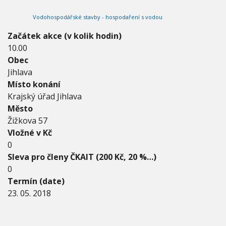
2
V
h
I
0
Vodohospodářské stavby - hospodaření s vodou
G
u
1
A
C
8
Začátek akce (v kolik hodin)
E
-
10.00
2
Obec
3
.
Jihlava
0
Místo konání
5
Krajský úřad Jihlava
.
Město
2
0
Žižkova 57
1
Vložné v Kč
8
0
Sleva pro členy ČKAIT (200 Kč, 20 %…)
0
Termín (date)
23. 05. 2018