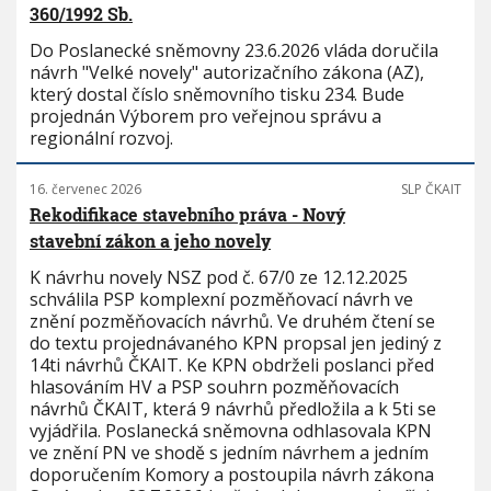
360/1992 Sb.
Do Poslanecké sněmovny 23.6.2026 vláda doručila
návrh "Velké novely" autorizačního zákona (AZ),
který dostal číslo sněmovního tisku 234. Bude
projednán Výborem pro veřejnou správu a
regionální rozvoj.
16. červenec 2026
SLP ČKAIT
Rekodifikace stavebního práva - Nový
stavební zákon a jeho novely
K návrhu novely NSZ pod č. 67/0 ze 12.12.2025
schválila PSP komplexní pozměňovací návrh ve
znění pozměňovacích návrhů. Ve druhém čtení se
do textu projednávaného KPN propsal jen jediný z
14ti návrhů ČKAIT. Ke KPN obdrželi poslanci před
hlasováním HV a PSP souhrn pozměňovacích
návrhů ČKAIT, která 9 návrhů předložila a k 5ti se
vyjádřila. Poslanecká sněmovna odhlasovala KPN
ve znění PN ve shodě s jedním návrhem a jedním
doporučením Komory a postoupila návrh zákona