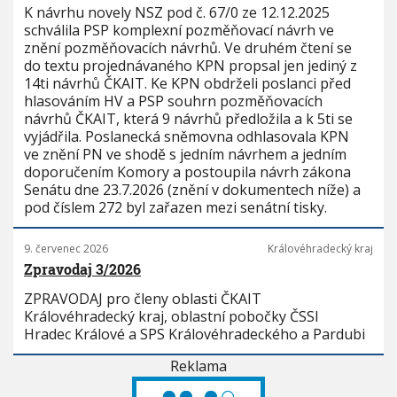
K návrhu novely NSZ pod č. 67/0 ze 12.12.2025
schválila PSP komplexní pozměňovací návrh ve
znění pozměňovacích návrhů. Ve druhém čtení se
do textu projednávaného KPN propsal jen jediný z
14ti návrhů ČKAIT. Ke KPN obdrželi poslanci před
hlasováním HV a PSP souhrn pozměňovacích
návrhů ČKAIT, která 9 návrhů předložila a k 5ti se
vyjádřila. Poslanecká sněmovna odhlasovala KPN
ve znění PN ve shodě s jedním návrhem a jedním
doporučením Komory a postoupila návrh zákona
Senátu dne 23.7.2026 (znění v dokumentech níže) a
pod číslem 272 byl zařazen mezi senátní tisky.
9. červenec 2026
Královéhradecký kraj
Zpravodaj 3/2026
ZPRAVODAJ pro členy oblasti ČKAIT
Královéhradecký kraj, oblastní pobočky ČSSI
Hradec Králové a SPS Královéhradeckého a Pardubi
Reklama