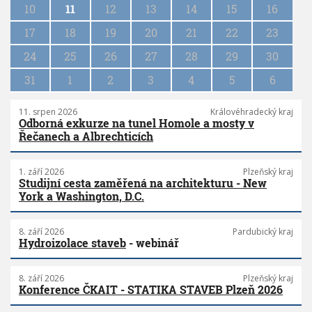
10
11
12
13
14
15
16
t
i
17
18
19
20
21
22
23
o
n
24
25
26
27
28
29
30
31
1
2
3
4
5
6
11. srpen 2026
Královéhradecký kraj
Odborná exkurze na tunel Homole a mosty v
Řečanech a Albrechticích
1. září 2026
Plzeňský kraj
Studijní cesta zaměřená na architekturu - New
York a Washington, D.C.
8. září 2026
Pardubický kraj
Hydroizolace staveb
- webinář
8. září 2026
Plzeňský kraj
Konference ČKAIT - STATIKA STAVEB Plzeň 2026