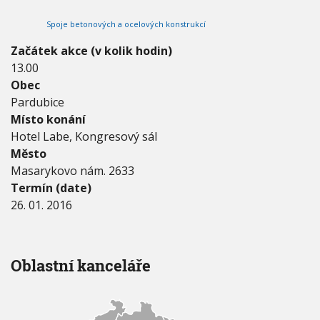
2
V
h
I
0
Spoje betonových a ocelových konstrukcí
G
u
1
A
C
6
Začátek akce (v kolik hodin)
E
-
13.00
2
Obec
6
.
Pardubice
0
Místo konání
1
Hotel Labe, Kongresový sál
.
Město
2
0
Masarykovo nám. 2633
1
Termín (date)
6
26. 01. 2016
Oblastní kanceláře