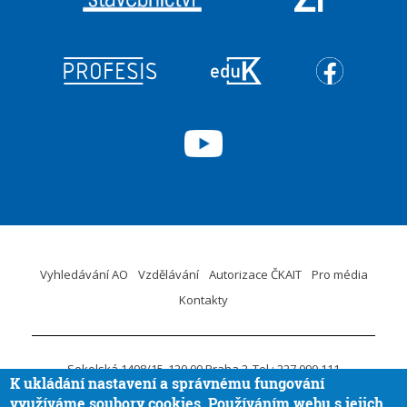
Vyhledávání AO
Vzdělávání
Autorizace ČKAIT
Pro média
Kontakty
Sokolská 1498/15
120 00 Praha 2
Tel.: 227 090 111
K ukládání nastavení a správnému fungování
ID DS:
krvaigt
E-mail.:
ckait@ckait.cz
Ochrana osobních údajů
využíváme soubory cookies. Používáním webu s jejich