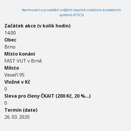
2
V
h
I
0
Navrhování a provádění vnějších tepelně izolačních kontaktních
G
u
2
A
systémů (ETICS)
C
0
E
-
Začátek akce (v kolik hodin)
2
14.00
6
Obec
.
Brno
0
3
Místo konání
.
FAST VUT v Brně
2
Město
0
Veveří 95
2
0
Vložné v Kč
0
Sleva pro členy ČKAIT (200 Kč, 20 %…)
0
Termín (date)
26. 03. 2020