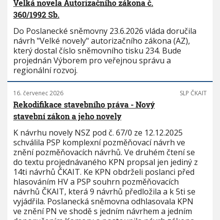
Velká novela Autorizačního zákona č.
360/1992 Sb.
Do Poslanecké sněmovny 23.6.2026 vláda doručila
návrh "Velké novely" autorizačního zákona (AZ),
který dostal číslo sněmovního tisku 234. Bude
projednán Výborem pro veřejnou správu a
regionální rozvoj.
16. červenec 2026
SLP ČKAIT
Rekodifikace stavebního práva - Nový
stavební zákon a jeho novely
K návrhu novely NSZ pod č. 67/0 ze 12.12.2025
schválila PSP komplexní pozměňovací návrh ve
znění pozměňovacích návrhů. Ve druhém čtení se
do textu projednávaného KPN propsal jen jediný z
14ti návrhů ČKAIT. Ke KPN obdrželi poslanci před
hlasováním HV a PSP souhrn pozměňovacích
návrhů ČKAIT, která 9 návrhů předložila a k 5ti se
vyjádřila. Poslanecká sněmovna odhlasovala KPN
ve znění PN ve shodě s jedním návrhem a jedním