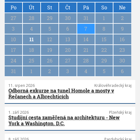
P
a
Po
Út
St
Čt
Pá
So
Ne
g
27
28
29
30
31
1
2
i
n
3
4
5
6
7
8
9
a
10
11
12
13
14
15
16
t
i
17
18
19
20
21
22
23
o
n
24
25
26
27
28
29
30
31
1
2
3
4
5
6
11. srpen 2026
Královéhradecký kraj
Odborná exkurze na tunel Homole a mosty v
Řečanech a Albrechticích
1. září 2026
Plzeňský kraj
Studijní cesta zaměřená na architekturu - New
York a Washington, D.C.
8. září 2026
Pardubický kraj