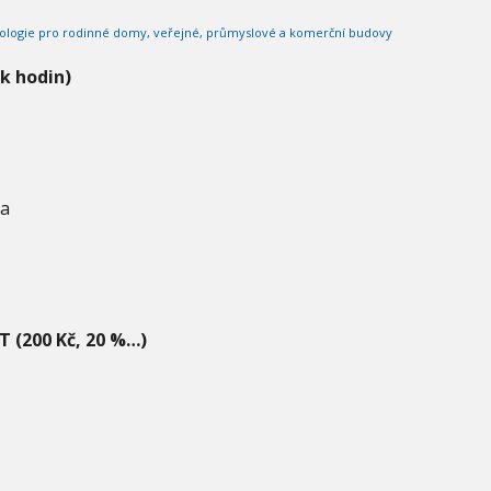
ologie pro rodinné domy, veřejné, průmyslové a komerční budovy
ik hodin)
va
T (200 Kč, 20 %…)