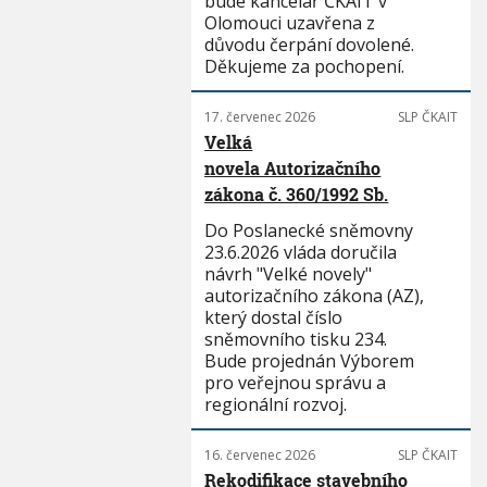
bude kancelář ČKAIT v
Olomouci uzavřena z
důvodu čerpání dovolené.
Děkujeme za pochopení.
17. červenec 2026
SLP ČKAIT
Velká
novela Autorizačního
zákona č. 360/1992 Sb.
Do Poslanecké sněmovny
23.6.2026 vláda doručila
návrh "Velké novely"
autorizačního zákona (AZ),
který dostal číslo
sněmovního tisku 234.
Bude projednán Výborem
pro veřejnou správu a
regionální rozvoj.
16. červenec 2026
SLP ČKAIT
Rekodifikace stavebního