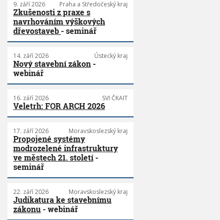
9. září 2026
Praha a Středočeský kraj
Zkušenosti z praxe s
navrhováním výškových
dřevostaveb
- seminář
14. září 2026
Ústecký kraj
Nový stavební zákon
-
webinář
16. září 2026
SVI ČKAIT
Veletrh: FOR ARCH 2026
17. září 2026
Moravskoslezský kraj
Propojené systémy
modrozelené infrastruktury
ve městech 21. století
-
seminář
22. září 2026
Moravskoslezský kraj
Judikatura ke stavebnímu
zákonu
- webinář