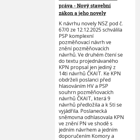
práva - Nový stavební
zákon a jeho novely
K návrhu novely NSZ pod č.
67/0 ze 12.12.2025 schválila
PSP komplexní
pozměňovací návrh ve
znění pozměňovacích
návrhů. Ve druhém čtení se
do textu projednávaného
KPN propsal jen jediný z
14ti návrhů ČKAIT. Ke KPN
obdrželi poslanci před
hlasováním HV a PSP
souhrn pozměňovacích
návrhů ČKAIT, která 9
návrhů předložila a k 5ti se
vyjádřila. Poslanecká
sněmovna odhlasovala KPN
ve znění PN ve shodě s
jedním návrhem a jedním
doporučením Komory a