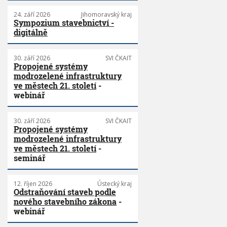
24. září 2026
Jihomoravský kraj
Sympozium stavebnictví -
digitálně
30. září 2026
SVI ČKAIT
Propojené systémy
modrozelené infrastruktury
ve městech 21. století
-
webinář
30. září 2026
SVI ČKAIT
Propojené systémy
modrozelené infrastruktury
ve městech 21. století
-
seminář
12. říjen 2026
Ústecký kraj
Odstraňování staveb podle
nového stavebního zákona
-
webinář