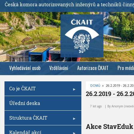
P
Česká komora autorizovaných inženýrů a techniků činn
ř
e
j
í
t
k
h
l
Vyhledávání osob
Vzdělávání
Autorizace ČKAIT
Pro méd
a
v
n
DOMŮ
»
26.2.2019 - 26.2.2
Co je ČKAIT
í
D
26.2.2019 - 26.2.2
R
m
O
2
Úřední deska
B
u
6
E
7 let ago
By
Anonym (neově
Č
o
.
K
2
O
Struktura ČKAIT
b
V
.
Á
Akce StavEduk
s
2
N
A
Kalendář akcí
a
0