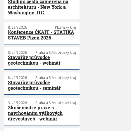
Studijní cesta zaměřená na
architekturu - New York a
Washington, D.C.
8. září 2026
Plzeňský kraj
Konference ČKAIT - STATIKA
STAVEB Plzeň 2026
8. září 2026
Praha a Středočeský kraj
Stavařův průvodce
geotechnikou
- webinář
8. září 2026
Praha a Středočeský kraj
Stavařův průvodce
geotechnikou
- seminář
9. září 2026
Praha a Středočeský kraj
Zkušenosti z praxe s
navrhováním výškových
dřevostaveb
- webinář