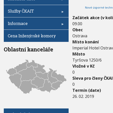
V
I
1
h
G
Nové úsporné techn
9
A
u
Služby ČKAIT
C
-
E
Začátek akce (v kol
2
Informace
09.00
6
.
Obec
2
Cena Inženýrské komory
Ostrava
.
Místo konání
2
0
Imperial Hotel Ostra
Oblastní kanceláře
1
Město
9
Tyršova 1250/6
Vložné v Kč
0
Sleva pro členy ČKAI
0
Termín (date)
26. 02. 2019