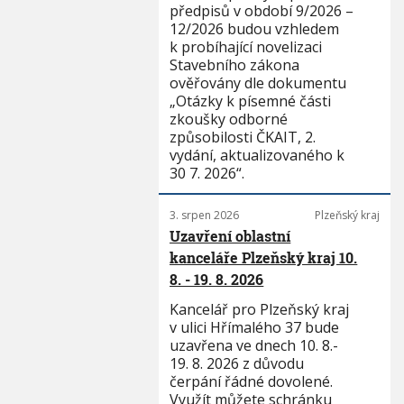
předpisů v období 9/2026 –
12/2026 budou vzhledem
k probíhající novelizaci
Stavebního zákona
ověřovány dle dokumentu
„Otázky k písemné části
zkoušky odborné
způsobilosti ČKAIT, 2.
vydání, aktualizovaného k
30 7. 2026“.
3. srpen 2026
Plzeňský kraj
Uzavření oblastní
kanceláře Plzeňský kraj 10.
8. - 19. 8. 2026
Kancelář pro Plzeňský kraj
v ulici Hřímalého 37 bude
uzavřena ve dnech 10. 8.-
19. 8. 2026 z důvodu
čerpání řádné dovolené.
Využít můžete schránku