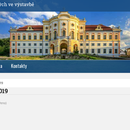
ých ve výstavbě
ia
Kontakty
019
019
řeno)