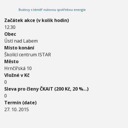
2
V
h
I
0
Budovy s téměř nulovou spotřebou energie
G
u
1
A
C
5
Začátek akce (v kolik hodin)
E
-
12.30
2
Obec
7
.
Ústí nad Labem
1
Místo konání
0
Školící centrum ISTAR
.
Město
2
0
Hrnčířská 10
1
Vložné v Kč
5
0
Sleva pro členy ČKAIT (200 Kč, 20 %…)
0
Termín (date)
27. 10. 2015