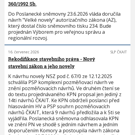
360/1992 Sb.
Do Poslanecké sněmovny 23.6.2026 vláda doručila
návrh "Velké novely" autorizačního zákona (AZ),
který dostal číslo sněmovního tisku 234. Bude
projednán Výborem pro veřejnou správu a
regionální rozvoj.
16. červenec 2026
SLP ČKAIT
Rekodifikace stavebního práva - Nový
stavební zákon a jeho novely
K návrhu novely NSZ pod č. 67/0 ze 12.12.2025
schválila PSP komplexní pozměňovací návrh ve
znění pozměňovacích návrhů. Ve druhém čtení se
do textu projednávaného KPN propsal jen jediný z
14ti návrhů ČKAIT. Ke KPN obdrželi poslanci před
hlasováním HV a PSP souhrn pozměňovacích
návrhů ČKAIT, která 9 návrhů předložila a k 5ti se
vyjádřila. Poslanecká sněmovna odhlasovala KPN
ve znění PN ve shodě s jedním návrhem a jedním
doporučením Komory a postoupila návrh zákona