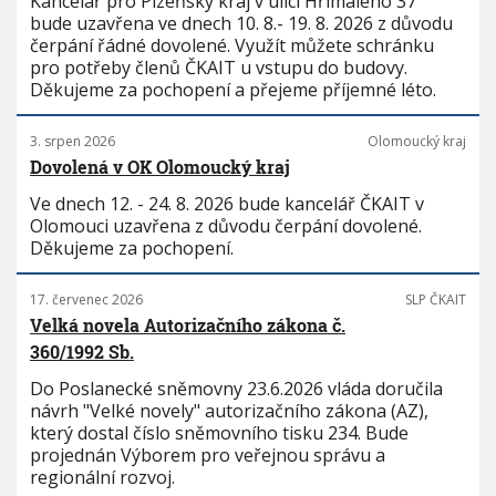
Kancelář pro Plzeňský kraj v ulici Hřímalého 37
bude uzavřena ve dnech 10. 8.- 19. 8. 2026 z důvodu
čerpání řádné dovolené. Využít můžete schránku
pro potřeby členů ČKAIT u vstupu do budovy.
Děkujeme za pochopení a přejeme příjemné léto.
3. srpen 2026
Olomoucký kraj
Dovolená v OK Olomoucký kraj
Ve dnech 12. - 24. 8. 2026 bude kancelář ČKAIT v
Olomouci uzavřena z důvodu čerpání dovolené.
Děkujeme za pochopení.
17. červenec 2026
SLP ČKAIT
Velká novela Autorizačního zákona č.
360/1992 Sb.
Do Poslanecké sněmovny 23.6.2026 vláda doručila
návrh "Velké novely" autorizačního zákona (AZ),
který dostal číslo sněmovního tisku 234. Bude
projednán Výborem pro veřejnou správu a
regionální rozvoj.