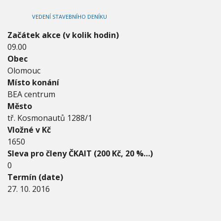
2
V
h
I
0
VEDENÍ STAVEBNÍHO DENÍKU
G
u
1
A
C
6
Začátek akce (v kolik hodin)
E
-
09.00
2
Obec
7
.
Olomouc
1
Místo konání
0
BEA centrum
.
Město
2
0
tř. Kosmonautů 1288/1
1
Vložné v Kč
6
1650
Sleva pro členy ČKAIT (200 Kč, 20 %…)
0
Termín (date)
27. 10. 2016