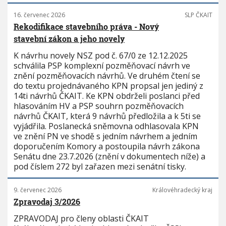
16. červenec 2026
SLP ČKAIT
Rekodifikace stavebního práva - Nový
stavební zákon a jeho novely
K návrhu novely NSZ pod č. 67/0 ze 12.12.2025
schválila PSP komplexní pozměňovací návrh ve
znění pozměňovacích návrhů. Ve druhém čtení se
do textu projednávaného KPN propsal jen jediný z
14ti návrhů ČKAIT. Ke KPN obdrželi poslanci před
hlasováním HV a PSP souhrn pozměňovacích
návrhů ČKAIT, která 9 návrhů předložila a k 5ti se
vyjádřila. Poslanecká sněmovna odhlasovala KPN
ve znění PN ve shodě s jedním návrhem a jedním
doporučením Komory a postoupila návrh zákona
Senátu dne 23.7.2026 (znění v dokumentech níže) a
pod číslem 272 byl zařazen mezi senátní tisky.
9. červenec 2026
Královéhradecký kraj
Zpravodaj 3/2026
ZPRAVODAJ pro členy oblasti ČKAIT