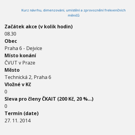
2
V
h
I
0
Kurz návrhu, dimenzování, umístění a zprovoznění frekvenčních
G
u
1
A
měničů
C
4
E
-
Začátek akce (v kolik hodin)
2
08.30
7
Obec
.
Praha 6 - Dejvice
1
1
Místo konání
.
ČVUT v Praze
2
Město
0
Technická 2, Praha 6
1
4
Vložné v Kč
0
Sleva pro členy ČKAIT (200 Kč, 20 %…)
0
Termín (date)
27. 11. 2014