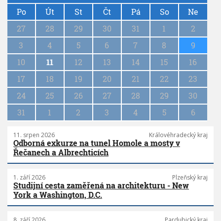
P
a
Po
Út
St
Čt
Pá
So
Ne
g
27
28
29
30
31
1
2
i
n
3
4
5
6
7
8
9
a
10
11
12
13
14
15
16
t
i
17
18
19
20
21
22
23
o
n
24
25
26
27
28
29
30
31
1
2
3
4
5
6
11. srpen 2026
Královéhradecký kraj
Odborná exkurze na tunel Homole a mosty v
Řečanech a Albrechticích
1. září 2026
Plzeňský kraj
Studijní cesta zaměřená na architekturu - New
York a Washington, D.C.
8. září 2026
Pardubický kraj