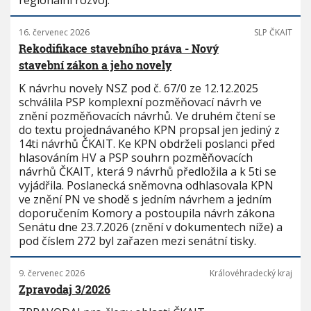
regionální rozvoj.
16. červenec 2026
SLP ČKAIT
Rekodifikace stavebního práva - Nový
stavební zákon a jeho novely
K návrhu novely NSZ pod č. 67/0 ze 12.12.2025
schválila PSP komplexní pozměňovací návrh ve
znění pozměňovacích návrhů. Ve druhém čtení se
do textu projednávaného KPN propsal jen jediný z
14ti návrhů ČKAIT. Ke KPN obdrželi poslanci před
hlasováním HV a PSP souhrn pozměňovacích
návrhů ČKAIT, která 9 návrhů předložila a k 5ti se
vyjádřila. Poslanecká sněmovna odhlasovala KPN
ve znění PN ve shodě s jedním návrhem a jedním
doporučením Komory a postoupila návrh zákona
Senátu dne 23.7.2026 (znění v dokumentech níže) a
pod číslem 272 byl zařazen mezi senátní tisky.
9. červenec 2026
Královéhradecký kraj
Zpravodaj 3/2026