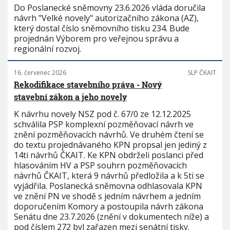
Do Poslanecké sněmovny 23.6.2026 vláda doručila
návrh "Velké novely" autorizačního zákona (AZ),
který dostal číslo sněmovního tisku 234. Bude
projednán Výborem pro veřejnou správu a
regionální rozvoj.
16. červenec 2026
SLP ČKAIT
Rekodifikace stavebního práva - Nový
stavební zákon a jeho novely
K návrhu novely NSZ pod č. 67/0 ze 12.12.2025
schválila PSP komplexní pozměňovací návrh ve
znění pozměňovacích návrhů. Ve druhém čtení se
do textu projednávaného KPN propsal jen jediný z
14ti návrhů ČKAIT. Ke KPN obdrželi poslanci před
hlasováním HV a PSP souhrn pozměňovacích
návrhů ČKAIT, která 9 návrhů předložila a k 5ti se
vyjádřila. Poslanecká sněmovna odhlasovala KPN
ve znění PN ve shodě s jedním návrhem a jedním
doporučením Komory a postoupila návrh zákona
Senátu dne 23.7.2026 (znění v dokumentech níže) a
pod číslem 272 byl zařazen mezi senátní tisky.