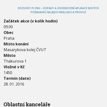
2
V
h
I
0
ROZVODY PLYNU – DOPADY A ZHODNOCENÍ APLIKACE NOVÝCH
G
u
1
A
POŽADAVKŮ NA JEJICH REALIZACI A PROVOZ
C
6
E
-
Začátek akce (v kolik hodin)
2
09.00
8
Obec
.
Praha
0
1
Místo konání
.
Masarykova kolej ČVUT
2
Město
0
Thákurova 1
1
6
Vložné v Kč
1450
Termín (date)
28. 01. 2016
Oblastní kanceláře