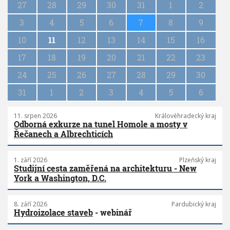
27
28
29
30
31
1
2
i
n
3
4
5
6
7
8
9
a
10
11
12
13
14
15
16
t
i
17
18
19
20
21
22
23
o
n
24
25
26
27
28
29
30
31
1
2
3
4
5
6
11. srpen 2026
Královéhradecký kraj
Odborná exkurze na tunel Homole a mosty v
Řečanech a Albrechticích
1. září 2026
Plzeňský kraj
Studijní cesta zaměřená na architekturu - New
York a Washington, D.C.
8. září 2026
Pardubický kraj
Hydroizolace staveb
- webinář