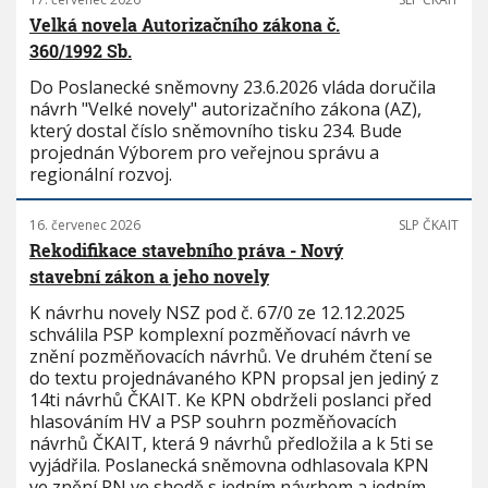
Velká novela Autorizačního zákona č.
360/1992 Sb.
Do Poslanecké sněmovny 23.6.2026 vláda doručila
návrh "Velké novely" autorizačního zákona (AZ),
který dostal číslo sněmovního tisku 234. Bude
projednán Výborem pro veřejnou správu a
regionální rozvoj.
16. červenec 2026
SLP ČKAIT
Rekodifikace stavebního práva - Nový
stavební zákon a jeho novely
K návrhu novely NSZ pod č. 67/0 ze 12.12.2025
schválila PSP komplexní pozměňovací návrh ve
znění pozměňovacích návrhů. Ve druhém čtení se
do textu projednávaného KPN propsal jen jediný z
14ti návrhů ČKAIT. Ke KPN obdrželi poslanci před
hlasováním HV a PSP souhrn pozměňovacích
návrhů ČKAIT, která 9 návrhů předložila a k 5ti se
vyjádřila. Poslanecká sněmovna odhlasovala KPN
ve znění PN ve shodě s jedním návrhem a jedním