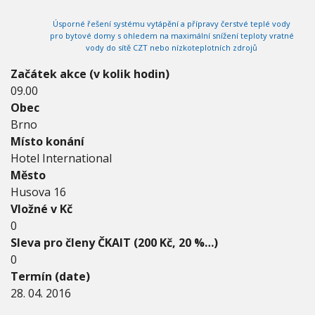
2
V
h
I
0
Úsporné řešení systému vytápění a přípravy čerstvé teplé vody
G
u
1
A
pro bytové domy s ohledem na maximální snížení teploty vratné
C
6
vody do sítě CZT nebo nízkoteplotních zdrojů
E
-
2
Začátek akce (v kolik hodin)
8
09.00
.
Obec
0
Brno
4
.
Místo konání
2
Hotel International
0
Město
1
Husova 16
6
Vložné v Kč
0
Sleva pro členy ČKAIT (200 Kč, 20 %…)
0
Termín (date)
28. 04. 2016