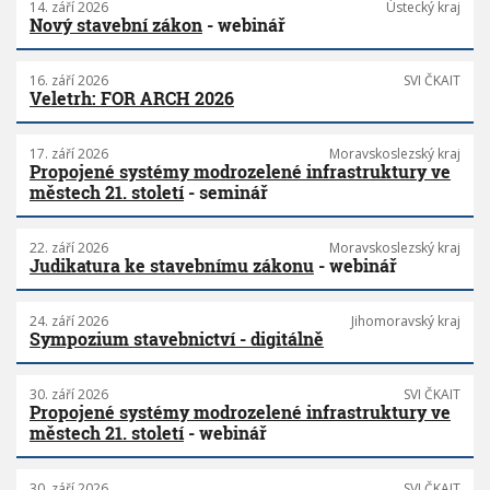
14. září 2026
Ústecký kraj
Nový stavební zákon
- webinář
16. září 2026
SVI ČKAIT
Veletrh: FOR ARCH 2026
17. září 2026
Moravskoslezský kraj
Propojené systémy modrozelené infrastruktury ve
městech 21. století
- seminář
22. září 2026
Moravskoslezský kraj
Judikatura ke stavebnímu zákonu
- webinář
24. září 2026
Jihomoravský kraj
Sympozium stavebnictví - digitálně
30. září 2026
SVI ČKAIT
Propojené systémy modrozelené infrastruktury ve
městech 21. století
- webinář
30. září 2026
SVI ČKAIT