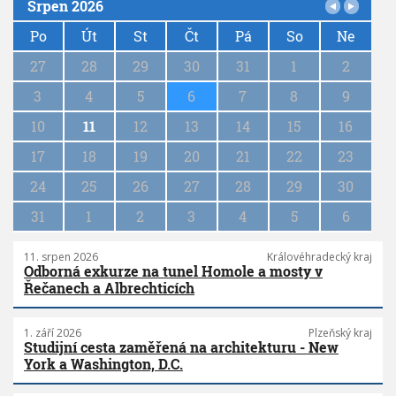
Srpen 2026
P
a
Po
Út
St
Čt
Pá
So
Ne
g
27
28
29
30
31
1
2
i
n
3
4
5
6
7
8
9
a
10
11
12
13
14
15
16
t
i
17
18
19
20
21
22
23
o
n
24
25
26
27
28
29
30
31
1
2
3
4
5
6
11. srpen 2026
Královéhradecký kraj
Odborná exkurze na tunel Homole a mosty v
Řečanech a Albrechticích
1. září 2026
Plzeňský kraj
Studijní cesta zaměřená na architekturu - New
York a Washington, D.C.