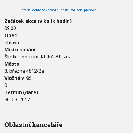
2
V
h
I
0
Požární ochrana - Stabilní hasicí zařízení plynové
G
u
1
A
C
7
Začátek akce (v kolik hodin)
E
-
09.00
3
Obec
0
.
Jihlava
0
Místo konání
3
Školicí centrum, KLIKA-BP, a.s.
.
Město
2
0
8. března 4812/2a
1
Vložné v Kč
7
0
Termín (date)
30. 03. 2017
Oblastní kanceláře