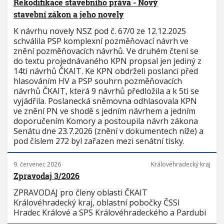
Rekodifikace stavebního práva - Nový
stavební zákon a jeho novely
K návrhu novely NSZ pod č. 67/0 ze 12.12.2025
schválila PSP komplexní pozměňovací návrh ve
znění pozměňovacích návrhů. Ve druhém čtení se
do textu projednávaného KPN propsal jen jediný z
14ti návrhů ČKAIT. Ke KPN obdrželi poslanci před
hlasováním HV a PSP souhrn pozměňovacích
návrhů ČKAIT, která 9 návrhů předložila a k 5ti se
vyjádřila. Poslanecká sněmovna odhlasovala KPN
ve znění PN ve shodě s jedním návrhem a jedním
doporučením Komory a postoupila návrh zákona
Senátu dne 23.7.2026 (znění v dokumentech níže) a
pod číslem 272 byl zařazen mezi senátní tisky.
9. červenec 2026
Královéhradecký kraj
Zpravodaj 3/2026
ZPRAVODAJ pro členy oblasti ČKAIT
Královéhradecký kraj, oblastní pobočky ČSSI
Hradec Králové a SPS Královéhradeckého a Pardubi