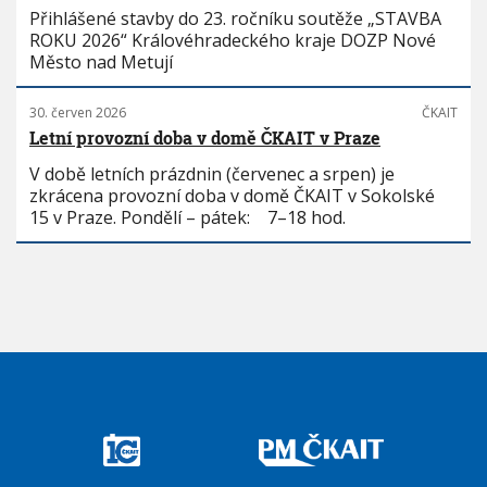
Přihlášené stavby do 23. ročníku soutěže „STAVBA
ROKU 2026“ Královéhradeckého kraje DOZP Nové
Město nad Metují
30. červen 2026
ČKAIT
Letní provozní doba v domě ČKAIT v Praze
V době letních prázdnin (červenec a srpen) je
zkrácena provozní doba v domě ČKAIT v Sokolské
15 v Praze. Pondělí – pátek: 7–18 hod.