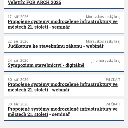
Veletrh: FOR ARCH 2026
17. září 2026
Moravskoslezský kraj
Propojené systémy modrozelené infrastruktury ve
městech 21. století
- seminář
22. září 2026
Moravskoslezský kraj
Judikatura ke stavebnímu zákonu
- webinář
24. září 2026
Jihomoravský kraj
Sympozium stavebnictví - digitálně
30. září 2026
SVI ČKAIT
Propojené systémy modrozelené infrastruktury ve
městech 21. století
- webinář
30. září 2026
SVI ČKAIT
Propojené systémy modrozelené infrastruktury ve
městech 21. století
- seminář