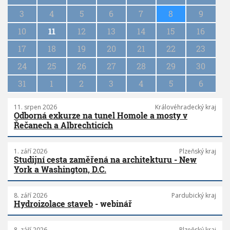
i
n
3
4
5
6
7
8
9
a
10
11
12
13
14
15
16
t
i
17
18
19
20
21
22
23
o
n
24
25
26
27
28
29
30
31
1
2
3
4
5
6
11. srpen 2026
Královéhradecký kraj
Odborná exkurze na tunel Homole a mosty v
Řečanech a Albrechticích
1. září 2026
Plzeňský kraj
Studijní cesta zaměřená na architekturu - New
York a Washington, D.C.
8. září 2026
Pardubický kraj
Hydroizolace staveb
- webinář
8. září 2026
Plzeňský kraj