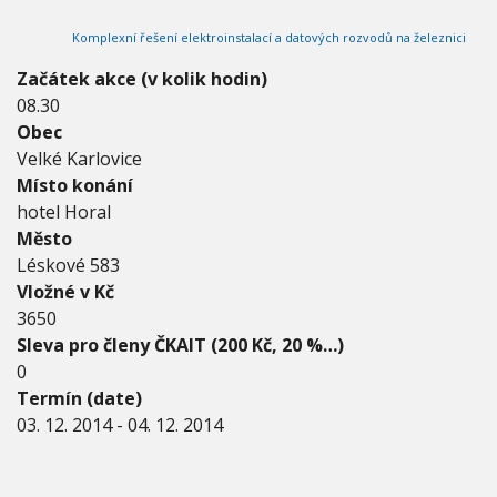
0
V
h
I
1
Komplexní řešení elektroinstalací a datových rozvodů na železnici
G
u
4
A
C
-
Začátek akce (v kolik hodin)
E
4
08.30
.
Obec
1
2
Velké Karlovice
.
Místo konání
2
hotel Horal
0
Město
1
4
Léskové 583
Vložné v Kč
3650
Sleva pro členy ČKAIT (200 Kč, 20 %…)
0
Termín (date)
03. 12. 2014
-
04. 12. 2014