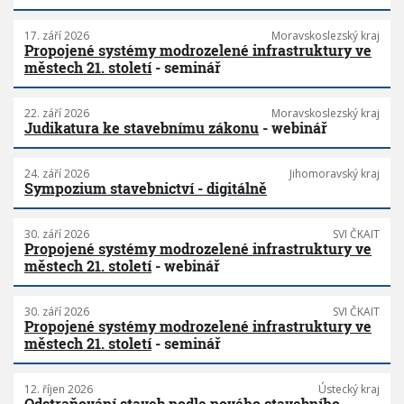
17. září 2026
Moravskoslezský kraj
Propojené systémy modrozelené infrastruktury ve
městech 21. století
- seminář
22. září 2026
Moravskoslezský kraj
Judikatura ke stavebnímu zákonu
- webinář
24. září 2026
Jihomoravský kraj
Sympozium stavebnictví - digitálně
30. září 2026
SVI ČKAIT
Propojené systémy modrozelené infrastruktury ve
městech 21. století
- webinář
30. září 2026
SVI ČKAIT
Propojené systémy modrozelené infrastruktury ve
městech 21. století
- seminář
12. říjen 2026
Ústecký kraj
Odstraňování staveb podle nového stavebního