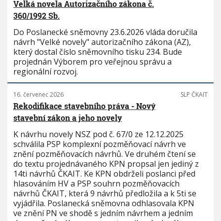
Velká novela Autorizačního zákona č.
360/1992 Sb.
Do Poslanecké sněmovny 23.6.2026 vláda doručila
návrh "Velké novely" autorizačního zákona (AZ),
který dostal číslo sněmovního tisku 234. Bude
projednán Výborem pro veřejnou správu a
regionální rozvoj.
16. červenec 2026
SLP ČKAIT
Rekodifikace stavebního práva - Nový
stavební zákon a jeho novely
K návrhu novely NSZ pod č. 67/0 ze 12.12.2025
schválila PSP komplexní pozměňovací návrh ve
znění pozměňovacích návrhů. Ve druhém čtení se
do textu projednávaného KPN propsal jen jediný z
14ti návrhů ČKAIT. Ke KPN obdrželi poslanci před
hlasováním HV a PSP souhrn pozměňovacích
návrhů ČKAIT, která 9 návrhů předložila a k 5ti se
vyjádřila. Poslanecká sněmovna odhlasovala KPN
ve znění PN ve shodě s jedním návrhem a jedním