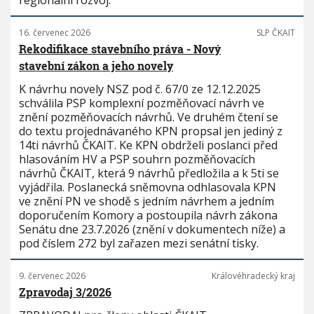
regionální rozvoj.
16. červenec 2026
SLP ČKAIT
Rekodifikace stavebního práva - Nový
stavební zákon a jeho novely
K návrhu novely NSZ pod č. 67/0 ze 12.12.2025
schválila PSP komplexní pozměňovací návrh ve
znění pozměňovacích návrhů. Ve druhém čtení se
do textu projednávaného KPN propsal jen jediný z
14ti návrhů ČKAIT. Ke KPN obdrželi poslanci před
hlasováním HV a PSP souhrn pozměňovacích
návrhů ČKAIT, která 9 návrhů předložila a k 5ti se
vyjádřila. Poslanecká sněmovna odhlasovala KPN
ve znění PN ve shodě s jedním návrhem a jedním
doporučením Komory a postoupila návrh zákona
Senátu dne 23.7.2026 (znění v dokumentech níže) a
pod číslem 272 byl zařazen mezi senátní tisky.
9. červenec 2026
Královéhradecký kraj
Zpravodaj 3/2026