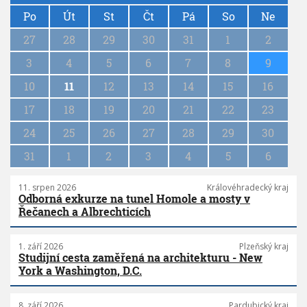
P
a
Po
Út
St
Čt
Pá
So
Ne
g
27
28
29
30
31
1
2
i
n
3
4
5
6
7
8
9
a
10
11
12
13
14
15
16
t
i
17
18
19
20
21
22
23
o
n
24
25
26
27
28
29
30
31
1
2
3
4
5
6
11. srpen 2026
Královéhradecký kraj
Odborná exkurze na tunel Homole a mosty v
Řečanech a Albrechticích
1. září 2026
Plzeňský kraj
Studijní cesta zaměřená na architekturu - New
York a Washington, D.C.
8. září 2026
Pardubický kraj