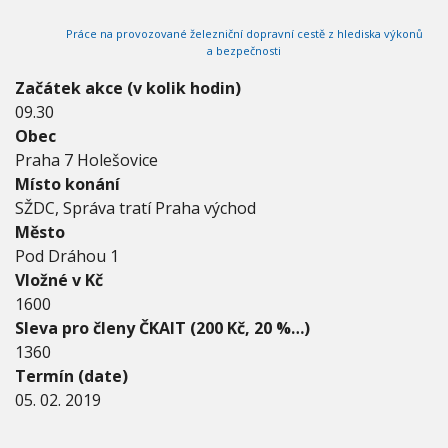
1
V
h
I
9
Práce na provozované železniční dopravní cestě z hlediska výkonů
G
u
-
A
a bezpečnosti
C
5
E
.
Začátek akce (v kolik hodin)
2
09.30
.
Obec
2
Praha 7 Holešovice
0
1
Místo konání
9
SŽDC, Správa tratí Praha východ
Město
Pod Dráhou 1
Vložné v Kč
1600
Sleva pro členy ČKAIT (200 Kč, 20 %…)
1360
Termín (date)
05. 02. 2019