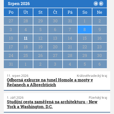
Srpen 2026
P
a
Po
Út
St
Čt
Pá
So
Ne
g
27
28
29
30
31
1
2
i
n
3
4
5
6
7
8
9
a
10
11
12
13
14
15
16
t
i
17
18
19
20
21
22
23
o
n
24
25
26
27
28
29
30
31
1
2
3
4
5
6
11. srpen 2026
Královéhradecký kraj
Odborná exkurze na tunel Homole a mosty v
Řečanech a Albrechticích
1. září 2026
Plzeňský kraj
Studijní cesta zaměřená na architekturu - New
York a Washington, D.C.