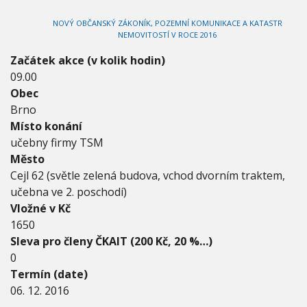
0
V
h
I
1
NOVÝ OBČANSKÝ ZÁKONÍK, POZEMNÍ KOMUNIKACE A KATASTR
G
u
6
A
NEMOVITOSTÍ V ROCE 2016
C
-
E
6
Začátek akce (v kolik hodin)
.
09.00
1
Obec
2
Brno
.
2
Místo konání
0
učebny firmy TSM
1
Město
6
Cejl 62 (světle zelená budova, vchod dvorním traktem,
učebna ve 2. poschodí)
Vložné v Kč
1650
Sleva pro členy ČKAIT (200 Kč, 20 %…)
0
Termín (date)
06. 12. 2016