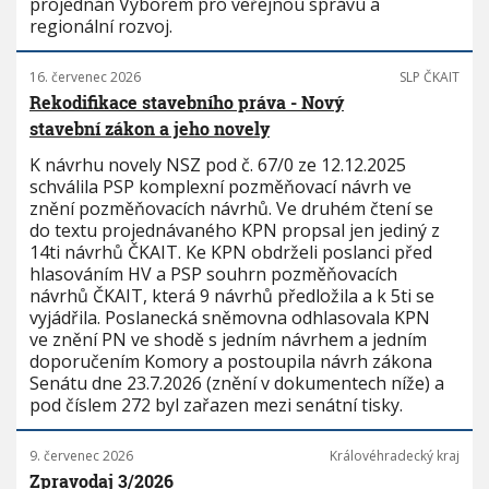
projednán Výborem pro veřejnou správu a
regionální rozvoj.
16. červenec 2026
SLP ČKAIT
Rekodifikace stavebního práva - Nový
stavební zákon a jeho novely
K návrhu novely NSZ pod č. 67/0 ze 12.12.2025
schválila PSP komplexní pozměňovací návrh ve
znění pozměňovacích návrhů. Ve druhém čtení se
do textu projednávaného KPN propsal jen jediný z
14ti návrhů ČKAIT. Ke KPN obdrželi poslanci před
hlasováním HV a PSP souhrn pozměňovacích
návrhů ČKAIT, která 9 návrhů předložila a k 5ti se
vyjádřila. Poslanecká sněmovna odhlasovala KPN
ve znění PN ve shodě s jedním návrhem a jedním
doporučením Komory a postoupila návrh zákona
Senátu dne 23.7.2026 (znění v dokumentech níže) a
pod číslem 272 byl zařazen mezi senátní tisky.
9. červenec 2026
Královéhradecký kraj
Zpravodaj 3/2026