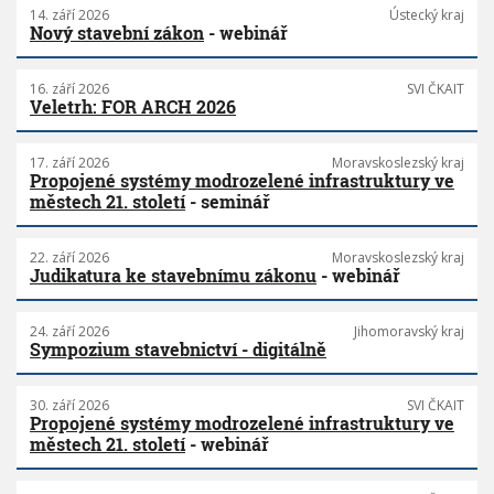
14. září 2026
Ústecký kraj
Nový stavební zákon
- webinář
16. září 2026
SVI ČKAIT
Veletrh: FOR ARCH 2026
17. září 2026
Moravskoslezský kraj
Propojené systémy modrozelené infrastruktury ve
městech 21. století
- seminář
22. září 2026
Moravskoslezský kraj
Judikatura ke stavebnímu zákonu
- webinář
24. září 2026
Jihomoravský kraj
Sympozium stavebnictví - digitálně
30. září 2026
SVI ČKAIT
Propojené systémy modrozelené infrastruktury ve
městech 21. století
- webinář