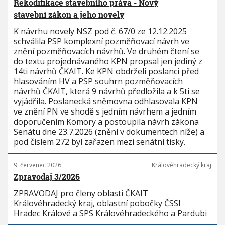
Rekodifikace stavebního práva - Nový
stavební zákon a jeho novely
K návrhu novely NSZ pod č. 67/0 ze 12.12.2025
schválila PSP komplexní pozměňovací návrh ve
znění pozměňovacích návrhů. Ve druhém čtení se
do textu projednávaného KPN propsal jen jediný z
14ti návrhů ČKAIT. Ke KPN obdrželi poslanci před
hlasováním HV a PSP souhrn pozměňovacích
návrhů ČKAIT, která 9 návrhů předložila a k 5ti se
vyjádřila. Poslanecká sněmovna odhlasovala KPN
ve znění PN ve shodě s jedním návrhem a jedním
doporučením Komory a postoupila návrh zákona
Senátu dne 23.7.2026 (znění v dokumentech níže) a
pod číslem 272 byl zařazen mezi senátní tisky.
9. červenec 2026
Královéhradecký kraj
Zpravodaj 3/2026
ZPRAVODAJ pro členy oblasti ČKAIT
Královéhradecký kraj, oblastní pobočky ČSSI
Hradec Králové a SPS Královéhradeckého a Pardubi