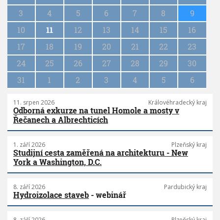
i
n
3
4
5
6
7
8
9
a
10
11
12
13
14
15
16
t
i
17
18
19
20
21
22
23
o
n
24
25
26
27
28
29
30
31
1
2
3
4
5
6
11. srpen 2026
Královéhradecký kraj
Odborná exkurze na tunel Homole a mosty v
Řečanech a Albrechticích
1. září 2026
Plzeňský kraj
Studijní cesta zaměřená na architekturu - New
York a Washington, D.C.
8. září 2026
Pardubický kraj
Hydroizolace staveb
- webinář
8. září 2026
Plzeňský kraj