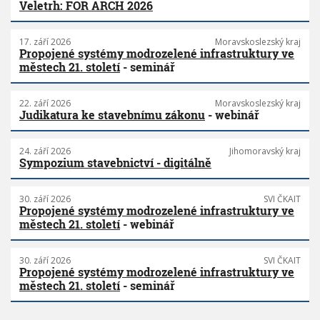
Veletrh: FOR ARCH 2026
17. září 2026
Moravskoslezský kraj
Propojené systémy modrozelené infrastruktury ve
městech 21. století
- seminář
22. září 2026
Moravskoslezský kraj
Judikatura ke stavebnímu zákonu
- webinář
24. září 2026
Jihomoravský kraj
Sympozium stavebnictví - digitálně
30. září 2026
SVI ČKAIT
Propojené systémy modrozelené infrastruktury ve
městech 21. století
- webinář
30. září 2026
SVI ČKAIT
Propojené systémy modrozelené infrastruktury ve
městech 21. století
- seminář