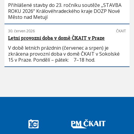
Přihlášené stavby do 23. ročníku soutěže „STAVBA
ROKU 2026“ Královéhradeckého kraje DOZP Nové
Město nad Metují
30. červen 2026
ČKAIT
Letní provozní doba v domě ČKAIT v Praze
V době letních prázdnin (červenec a srpen) je
zkrácena provozní doba v domě ČKAIT v Sokolské
15 v Praze. Pondělí – pátek: 7–18 hod.