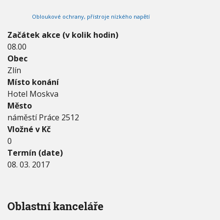
1
V
h
I
7
Obloukové ochrany, přístroje nízkého napětí
G
u
-
A
C
8
Začátek akce (v kolik hodin)
E
.
08.00
3
Obec
.
2
Zlín
0
Místo konání
1
Hotel Moskva
7
Město
náměstí Práce 2512
Vložné v Kč
0
Termín (date)
08. 03. 2017
Oblastní kanceláře