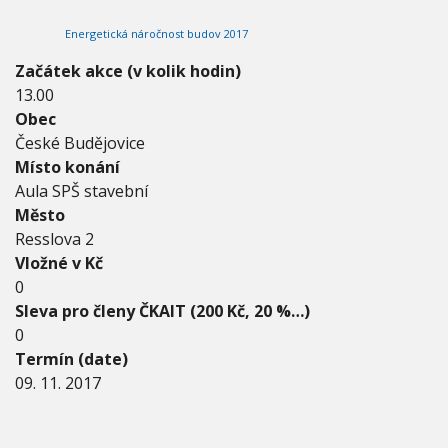
0
V
h
I
1
Energetická náročnost budov 2017
G
u
7
A
C
-
Začátek akce (v kolik hodin)
E
9
13.00
.
Obec
1
1
České Budějovice
.
Místo konání
2
Aula SPŠ stavební
0
Město
1
7
Resslova 2
Vložné v Kč
0
Sleva pro členy ČKAIT (200 Kč, 20 %…)
0
Termín (date)
09. 11. 2017