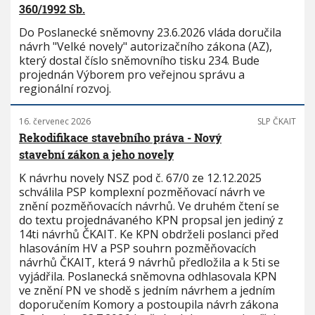
360/1992 Sb.
Do Poslanecké sněmovny 23.6.2026 vláda doručila
návrh "Velké novely" autorizačního zákona (AZ),
který dostal číslo sněmovního tisku 234. Bude
projednán Výborem pro veřejnou správu a
regionální rozvoj.
16. červenec 2026
SLP ČKAIT
Rekodifikace stavebního práva - Nový
stavební zákon a jeho novely
K návrhu novely NSZ pod č. 67/0 ze 12.12.2025
schválila PSP komplexní pozměňovací návrh ve
znění pozměňovacích návrhů. Ve druhém čtení se
do textu projednávaného KPN propsal jen jediný z
14ti návrhů ČKAIT. Ke KPN obdrželi poslanci před
hlasováním HV a PSP souhrn pozměňovacích
návrhů ČKAIT, která 9 návrhů předložila a k 5ti se
vyjádřila. Poslanecká sněmovna odhlasovala KPN
ve znění PN ve shodě s jedním návrhem a jedním
doporučením Komory a postoupila návrh zákona