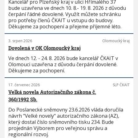
Kancelář pro Plzeňský kraj v ulici Hřímalého 37
bude uzavřena ve dnech 10. 8.- 19. 8. 2026 z důvodu
čerpání řádné dovolené. Využít můžete schránku
pro potřeby členů ČKAIT u vstupu do budovy.
Děkujeme za pochopení a přejeme příjemné léto.
3. srpen 2026
Olomoucký kraj
Dovolená v OK Olomoucký kraj
Ve dnech 12. - 24. 8. 2026 bude kancelář ČKAIT v
Olomouci uzavřena z důvodu čerpání dovolené.
Děkujeme za pochopení.
17. červenec 2026
SLP ČKAIT
Velká novela Autorizačního zákona č.
360/1992 Sb.
Do Poslanecké sněmovny 23.6.2026 vláda doručila
návrh "Velké novely" autorizačního zákona (AZ),
který dostal číslo sněmovního tisku 234. Bude
projednán Výborem pro veřejnou správu a
regionální rozvoj.