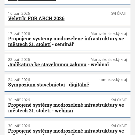
16. září 2026
SVI ČKAIT
Veletrh: FOR ARCH 2026
17. září 2026
Moravskoslezský kraj
Propojené systémy modrozelené infrastruktury ve
městech 21. století
- seminář
22. září 2026
Moravskoslezský kraj
Judikatura ke stavebnímu zákonu
- webinář
24. září 2026
Jihomoravský kraj
Sympozium stavebnictví - digitálně
30. září 2026
SVI ČKAIT
Propojené systémy modrozelené infrastruktury ve
městech 21. století
- webinář
30. září 2026
SVI ČKAIT
Propojené systémy modrozelené infrastruktury ve