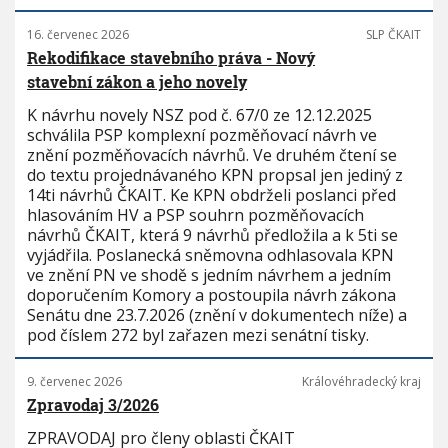
16. červenec 2026
SLP ČKAIT
Rekodifikace stavebního práva - Nový
stavební zákon a jeho novely
K návrhu novely NSZ pod č. 67/0 ze 12.12.2025
schválila PSP komplexní pozměňovací návrh ve
znění pozměňovacích návrhů. Ve druhém čtení se
do textu projednávaného KPN propsal jen jediný z
14ti návrhů ČKAIT. Ke KPN obdrželi poslanci před
hlasováním HV a PSP souhrn pozměňovacích
návrhů ČKAIT, která 9 návrhů předložila a k 5ti se
vyjádřila. Poslanecká sněmovna odhlasovala KPN
ve znění PN ve shodě s jedním návrhem a jedním
doporučením Komory a postoupila návrh zákona
Senátu dne 23.7.2026 (znění v dokumentech níže) a
pod číslem 272 byl zařazen mezi senátní tisky.
9. červenec 2026
Královéhradecký kraj
Zpravodaj 3/2026
ZPRAVODAJ pro členy oblasti ČKAIT