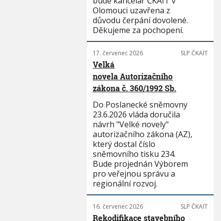
bude kancelář ČKAIT v
Olomouci uzavřena z
důvodu čerpání dovolené.
Děkujeme za pochopení.
17. červenec 2026
SLP ČKAIT
Velká
novela Autorizačního
zákona č. 360/1992 Sb.
Do Poslanecké sněmovny
23.6.2026 vláda doručila
návrh "Velké novely"
autorizačního zákona (AZ),
který dostal číslo
sněmovního tisku 234.
Bude projednán Výborem
pro veřejnou správu a
regionální rozvoj.
16. červenec 2026
SLP ČKAIT
Rekodifikace stavebního