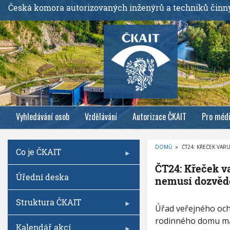
P
Česká komora autorizovaných inženýrů a techniků činn
ř
e
j
í
t
k
h
l
Vyhledávání osob
Vzdělávání
Autorizace ČKAIT
Pro méd
a
v
n
DOMŮ
»
ČT24: KŘEČEK VA
Co je ČKAIT
í
D
R
m
ČT24: Křeček v
O
Úřední deska
B
u
nemusí dozvěd
E
Č
o
K
O
Struktura ČKAIT
b
Č
V
Úřad veřejného och
Á
s
T
N
rodinného domu má t
2
A
Kalendář akcí
a