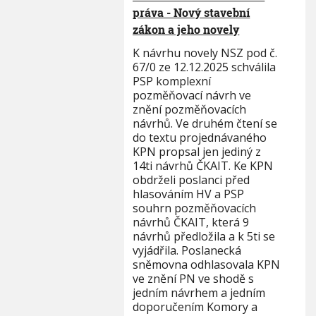
práva - Nový stavební
zákon a jeho novely
K návrhu novely NSZ pod č.
67/0 ze 12.12.2025 schválila
PSP komplexní
pozměňovací návrh ve
znění pozměňovacích
návrhů. Ve druhém čtení se
do textu projednávaného
KPN propsal jen jediný z
14ti návrhů ČKAIT. Ke KPN
obdrželi poslanci před
hlasováním HV a PSP
souhrn pozměňovacích
návrhů ČKAIT, která 9
návrhů předložila a k 5ti se
vyjádřila. Poslanecká
sněmovna odhlasovala KPN
ve znění PN ve shodě s
jedním návrhem a jedním
doporučením Komory a