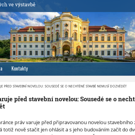
ých ve výstavbě
ia
Kontakty
RUJE PŘED STAVEBNÍ NOVELOU: SOUSEDÉ SE O NECHTĚNÉ STAVBĚ NEMUSÍ DOZVĚDĚT
aruje před stavební novelou: Sousedé se o nech
ět
ránce práv varuje před připravovanou novelou stavebního 
otiž nově stačit jen ohlásit a s jeho budováním začít do dv