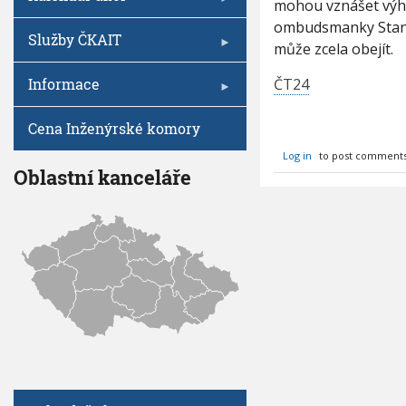
V
mohou vznášet výhra
4
I
h
G
ombudsmanky Stanis
:
A
u
Služby ČKAIT
K
C
může zcela obejít.
E
ř
e
Informace
ČT24
č
e
Cena Inženýrské komory
k
v
Log in
to post comment
a
Oblastní kanceláře
r
u
j
e
p
ř
e
d
s
t
a
v
e