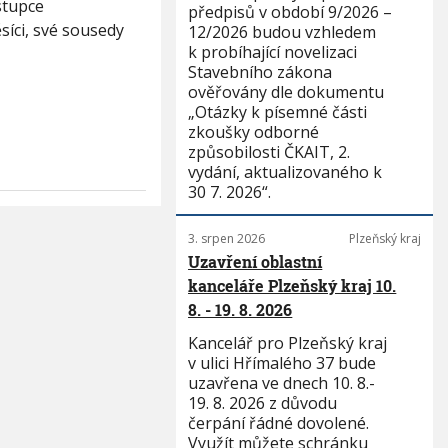
stupce
předpisů v období 9/2026 –
íci, své sousedy
12/2026 budou vzhledem
k probíhající novelizaci
Stavebního zákona
ověřovány dle dokumentu
„Otázky k písemné části
zkoušky odborné
způsobilosti ČKAIT, 2.
vydání, aktualizovaného k
30 7. 2026“.
3. srpen 2026
Plzeňský kraj
Uzavření oblastní
kanceláře Plzeňský kraj 10.
8. - 19. 8. 2026
Kancelář pro Plzeňský kraj
v ulici Hřímalého 37 bude
uzavřena ve dnech 10. 8.-
19. 8. 2026 z důvodu
čerpání řádné dovolené.
Využít můžete schránku