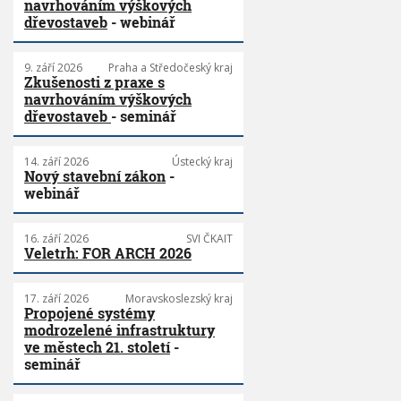
navrhováním výškových
t
dřevostaveb
- webinář
9. září 2026
Praha a Středočeský kraj
Zkušenosti z praxe s
navrhováním výškových
dřevostaveb
- seminář
14. září 2026
Ústecký kraj
Nový stavební zákon
-
webinář
16. září 2026
SVI ČKAIT
Veletrh: FOR ARCH 2026
17. září 2026
Moravskoslezský kraj
Propojené systémy
modrozelené infrastruktury
ve městech 21. století
-
seminář