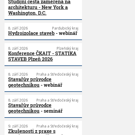
Studijní cesta zaměřená na
h
architekturu - New York a
t
Washington, D.C.
ě
n
é
8. září 2026
Pardubický kraj
s
Hydroizolace staveb
- webinář
t
a
v
8. září 2026
Plzeňský kraj
Konference ČKAIT - STATIKA
b
STAVEB Plzeň 2026
ě
n
e
8. září 2026
Praha a Středočeský kraj
m
Stavařův průvodce
u
geotechnikou
- webinář
s
í
d
8. září 2026
Praha a Středočeský kraj
Stavařův průvodce
o
geotechnikou
- seminář
z
v
ě
9. září 2026
Praha a Středočeský kraj
d
Zkušenosti z praxe s
ě