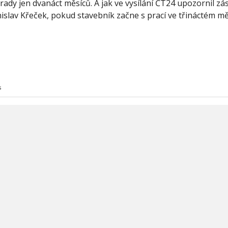
dy jen dvanáct měsíců. A jak ve vysílání ČT24 upozornil zá
lav Křeček, pokud stavebník začne s prací ve třináctém měs
s