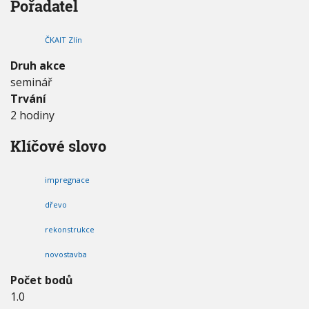
Pořadatel
g
V
h
I
n
G
u
A
a
ČKAIT Zlín
C
c
E
e
Druh akce
(
seminář
c
Trvání
h
e
2 hodiny
m
i
Klíčové slovo
c
k
á
impregnace
o
c
dřevo
h
rekonstrukce
r
a
novostavba
n
a
Počet bodů
)
1.0
k