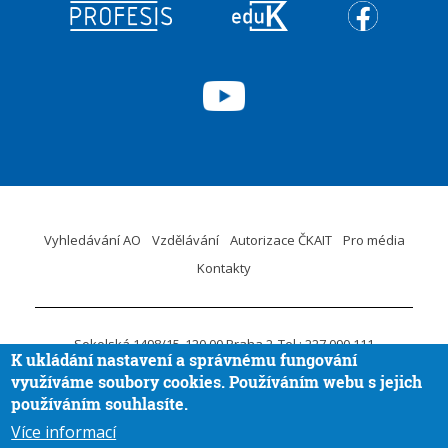
Vyhledávání AO
Vzdělávání
Autorizace ČKAIT
Pro média
Kontakty
Sokolská 1498/15
120 00 Praha 2
Tel.: 227 090 111
K ukládání nastavení a správnému fungování
ID DS:
krvaigt
E-mail.:
ckait@ckait.cz
Ochrana osobních údajů
využíváme soubory cookies. Používáním webu s jejich
Oznámení porušení práva EU
používáním souhlasíte.
Více informací