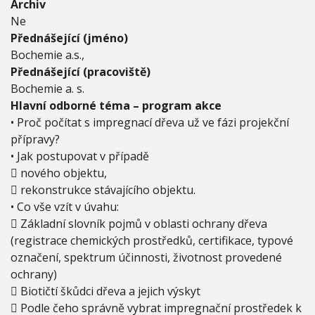
o
Archiv
n
Ne
s
Přednášející (jméno)
t
Bochemie a.s.,
r
u
Přednášející (pracoviště)
k
Bochemie a. s.
č
Hlavní odborné téma – program akce
n
• Proč počítat s impregnací dřeva už ve fázi projekční
í
h
přípravy?
o
• Jak postupovat v případě
d
 nového objektu,
ř
e
 rekonstrukce stávajícího objektu.
v
• Co vše vzít v úvahu:
a
 Základní slovník pojmů v oblasti ochrany dřeva
(registrace chemických prostředků, certifikace, typové
označení, spektrum účinnosti, životnost provedené
ochrany)
 Biotičtí škůdci dřeva a jejich výskyt
 Podle čeho správně vybrat impregnační prostředek k