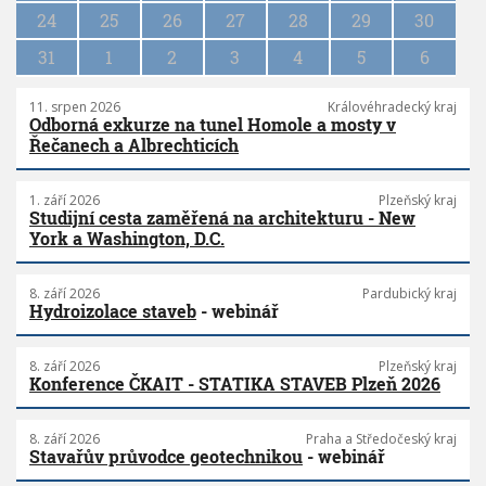
n
24
25
26
27
28
29
30
31
1
2
3
4
5
6
11. srpen 2026
Královéhradecký kraj
Odborná exkurze na tunel Homole a mosty v
Řečanech a Albrechticích
1. září 2026
Plzeňský kraj
Studijní cesta zaměřená na architekturu - New
York a Washington, D.C.
8. září 2026
Pardubický kraj
Hydroizolace staveb
- webinář
8. září 2026
Plzeňský kraj
Konference ČKAIT - STATIKA STAVEB Plzeň 2026
8. září 2026
Praha a Středočeský kraj
Stavařův průvodce geotechnikou
- webinář