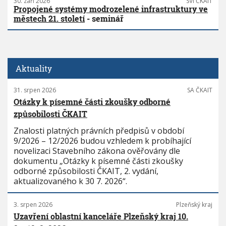
30. září 2026
SVI ČKAIT
Propojené systémy modrozelené infrastruktury ve
městech 21. století
- seminář
Aktuality
31. srpen 2026
SA ČKAIT
Otázky k písemné části zkoušky odborné
způsobilosti ČKAIT
Znalosti platných právních předpisů v období
9/2026 – 12/2026 budou vzhledem k probíhající
novelizaci Stavebního zákona ověřovány dle
dokumentu „Otázky k písemné části zkoušky
odborné způsobilosti ČKAIT, 2. vydání,
aktualizovaného k 30 7. 2026“.
3. srpen 2026
Plzeňský kraj
Uzavření oblastní kanceláře Plzeňský kraj 10.