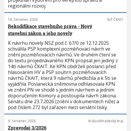
projednán Výborem pro veřejnou správu a
regionální rozvoj.
16. červenec 2026
SLP ČKAIT
Rekodifikace stavebního práva - Nový
stavební zákon a jeho novely
K návrhu novely NSZ pod č. 67/0 ze 12.12.2025
schválila PSP komplexní pozměňovací návrh ve
znění pozměňovacích návrhů. Ve druhém čtení se
do textu projednávaného KPN propsal jen jediný z
14ti návrhů ČKAIT. Ke KPN obdrželi poslanci před
hlasováním HV a PSP souhrn pozměňovacích
návrhů ČKAIT, která 9 návrhů předložila a k 5ti se
vyjádřila. Poslanecká sněmovna odhlasovala KPN
ve znění PN ve shodě s jedním návrhem a jedním
doporučením Komory a postoupila návrh zákona
Senátu dne 23.7.2026 (znění v dokumentech níže) a
pod číslem 272 byl zařazen mezi senátní tisky.
9. červenec 2026
Královéhradecký kraj
Zpravodaj 3/2026