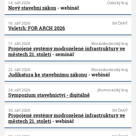
14. září 2026
Ústecký kraj
Nový stavební zákon
- webinář
16. září 2026
SVI ČKAIT
Veletrh: FOR ARCH 2026
17. září 2026
Moravskoslezský kraj
Propojené systémy modrozelené infrastruktury ve
městech 21. století
- seminář
22. září 2026
Moravskoslezský kraj
Judikatura ke stavebnímu zákonu
- webinář
24. září 2026
Jihomoravský kraj
Sympozium stavebnictví - digitálně
30. září 2026
SVI ČKAIT
Propojené systémy modrozelené infrastruktury ve
městech 21. století
- webinář