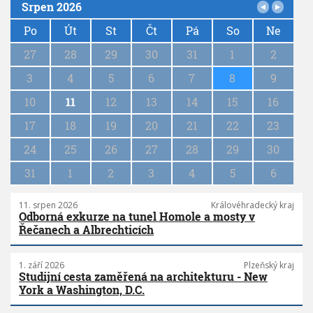
Srpen 2026
P
a
Po
Út
St
Čt
Pá
So
Ne
g
27
28
29
30
31
1
2
i
n
3
4
5
6
7
8
9
a
10
11
12
13
14
15
16
t
i
17
18
19
20
21
22
23
o
n
24
25
26
27
28
29
30
31
1
2
3
4
5
6
11. srpen 2026
Královéhradecký kraj
Odborná exkurze na tunel Homole a mosty v
Řečanech a Albrechticích
1. září 2026
Plzeňský kraj
Studijní cesta zaměřená na architekturu - New
York a Washington, D.C.