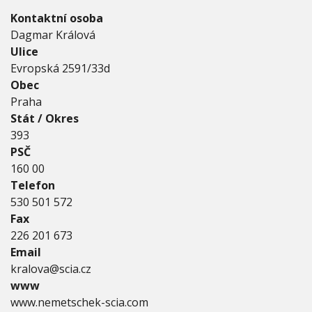
c
V
h
Kontaktní osoba
I
h
G
u
e
Dagmar Králová
A
C
k
Ulice
E
S
Evropská 2591/33d
c
Obec
i
a
Praha
,
Stát / Okres
s
393
.
PSČ
r
.
160 00
o
Telefon
.
530 501 572
Fax
226 201 673
Email
kralova@scia.cz
www
www.nemetschek-scia.com