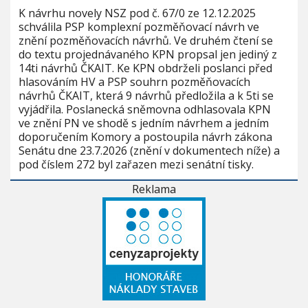
K návrhu novely NSZ pod č. 67/0 ze 12.12.2025
schválila PSP komplexní pozměňovací návrh ve
znění pozměňovacích návrhů. Ve druhém čtení se
do textu projednávaného KPN propsal jen jediný z
14ti návrhů ČKAIT. Ke KPN obdrželi poslanci před
hlasováním HV a PSP souhrn pozměňovacích
návrhů ČKAIT, která 9 návrhů předložila a k 5ti se
vyjádřila. Poslanecká sněmovna odhlasovala KPN
ve znění PN ve shodě s jedním návrhem a jedním
doporučením Komory a postoupila návrh zákona
Senátu dne 23.7.2026 (znění v dokumentech níže) a
pod číslem 272 byl zařazen mezi senátní tisky.
Reklama