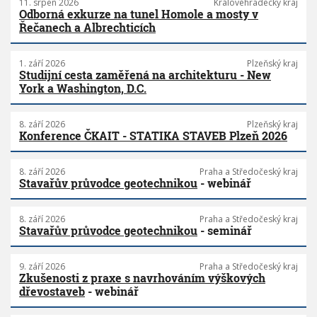
11. srpen 2026
Královéhradecký kraj
Odborná exkurze na tunel Homole a mosty v
Řečanech a Albrechticích
1. září 2026
Plzeňský kraj
Studijní cesta zaměřená na architekturu - New
York a Washington, D.C.
8. září 2026
Plzeňský kraj
Konference ČKAIT - STATIKA STAVEB Plzeň 2026
8. září 2026
Praha a Středočeský kraj
Stavařův průvodce geotechnikou
- webinář
8. září 2026
Praha a Středočeský kraj
Stavařův průvodce geotechnikou
- seminář
9. září 2026
Praha a Středočeský kraj
Zkušenosti z praxe s navrhováním výškových
dřevostaveb
- webinář