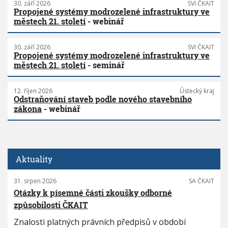
30. září 2026
SVI ČKAIT
Propojené systémy modrozelené infrastruktury ve
městech 21. století
- webinář
30. září 2026
SVI ČKAIT
Propojené systémy modrozelené infrastruktury ve
městech 21. století
- seminář
12. říjen 2026
Ústecký kraj
Odstraňování staveb podle nového stavebního
zákona
- webinář
Aktuality
31. srpen 2026
SA ČKAIT
Otázky k písemné části zkoušky odborné
způsobilosti ČKAIT
Znalosti platných právních předpisů v období