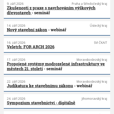
9. září 2026
Praha a Středočeský kraj
Zkušenosti z praxe s navrhováním výškových
dřevostaveb
- seminář
14. září 2026
Ústecký kraj
Nový stavební zákon
- webinář
16. září 2026
SVI ČKAIT
Veletrh: FOR ARCH 2026
17. září 2026
Moravskoslezský kraj
Propojené systémy modrozelené infrastruktury ve
městech 21. století
- seminář
22. září 2026
Moravskoslezský kraj
Judikatura ke stavebnímu zákonu
- webinář
24. září 2026
Jihomoravský kraj
Sympozium stavebnictví - digitálně