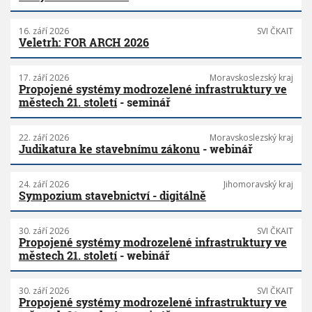
16. září 2026
SVI ČKAIT
Veletrh: FOR ARCH 2026
17. září 2026
Moravskoslezský kraj
Propojené systémy modrozelené infrastruktury ve
městech 21. století
- seminář
22. září 2026
Moravskoslezský kraj
Judikatura ke stavebnímu zákonu
- webinář
24. září 2026
Jihomoravský kraj
Sympozium stavebnictví - digitálně
30. září 2026
SVI ČKAIT
Propojené systémy modrozelené infrastruktury ve
městech 21. století
- webinář
30. září 2026
SVI ČKAIT
Propojené systémy modrozelené infrastruktury ve