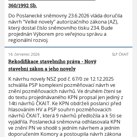
360/1992 Sb.
Do Poslanecké sněmovny 23.6.2026 vláda doručila
návrh "Velké novely" autorizačního zákona (AZ),
který dostal číslo sněmovního tisku 234. Bude
projednán Výborem pro veřejnou správu a
regionální rozvoj.
16. červenec 2026
SLP ČKAIT
Rekodifikace stavebního práva - Nový
stavební zákon a jeho novely
K návrhu novely NSZ pod č. 67/0 ze 12.12.2025
schválila PSP komplexní pozměňovací návrh ve
znění pozměňovacích návrhů. Ve druhém čtení se
do textu projednávaného KPN propsal jen jediný z
14ti návrhů ČKAIT. Ke KPN obdrželi poslanci před
hlasováním HV a PSP souhrn pozměňovacích
návrhů ČKAIT, která 9 návrhů předložila a k 5ti se
vyjádřila. Poslanecká sněmovna odhlasovala KPN
ve znění PN ve shodě s jedním návrhem a jedním
doporučením Komory a postoupila návrh zákona