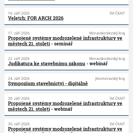
16. září 2026
SVI ČKAIT
Veletrh: FOR ARCH 2026
17. září 2026
Moravskoslezský kraj
Propojené systémy modrozelené infrastruktury ve
městech 21. století
- seminář
22. září 2026
Moravskoslezský kraj
Judikatura ke stavebnímu zákonu
- webinář
24. září 2026
Jihomoravský kraj
Sympozium stavebnictví - digitálně
30. září 2026
SVI ČKAIT
Propojené systémy modrozelené infrastruktury ve
městech 21. století
- webinář
30. září 2026
SVI ČKAIT
Propojené systémy modrozelené infrastruktury ve