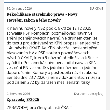
16. červenec 2026
SLP ČKAIT
Rekodifikace stavebního práva - Nový
stavební zákon a jeho novely
K návrhu novely NSZ pod č. 67/0 ze 12.12.2025
schválila PSP komplexní pozměňovací návrh ve
znění pozměňovacích návrhů. Ve druhém čtení se
do textu projednávaného KPN propsal jen jediný z
14ti návrhů ČKAIT. Ke KPN obdrželi poslanci před
hlasováním HV a PSP souhrn pozměňovacích
návrhů ČKAIT, která 9 návrhů předložila a k 5ti se
vyjádřila. Poslanecká sněmovna odhlasovala KPN
ve znění PN ve shodě s jedním návrhem a jedním
doporučením Komory a postoupila návrh zákona
Senátu dne 23.7.2026 (znění v dokumentech níže) a
pod číslem 272 byl zařazen mezi senátní tisky.
9. červenec 2026
Královéhradecký kraj
Zpravodaj 3/2026
ZPRAVODAJ pro členy oblasti ČKAIT