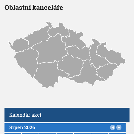
V
h
Oblastní kanceláře
I
G
u
A
C
E
Kalendář akcí
Srpen 2026
P