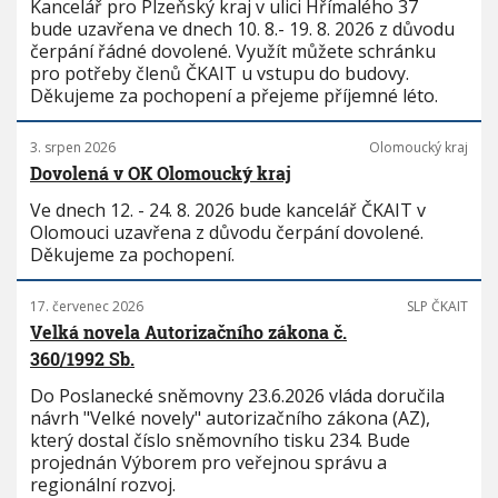
Kancelář pro Plzeňský kraj v ulici Hřímalého 37
bude uzavřena ve dnech 10. 8.- 19. 8. 2026 z důvodu
čerpání řádné dovolené. Využít můžete schránku
pro potřeby členů ČKAIT u vstupu do budovy.
Děkujeme za pochopení a přejeme příjemné léto.
3. srpen 2026
Olomoucký kraj
Dovolená v OK Olomoucký kraj
Ve dnech 12. - 24. 8. 2026 bude kancelář ČKAIT v
Olomouci uzavřena z důvodu čerpání dovolené.
Děkujeme za pochopení.
17. červenec 2026
SLP ČKAIT
Velká novela Autorizačního zákona č.
360/1992 Sb.
Do Poslanecké sněmovny 23.6.2026 vláda doručila
návrh "Velké novely" autorizačního zákona (AZ),
který dostal číslo sněmovního tisku 234. Bude
projednán Výborem pro veřejnou správu a
regionální rozvoj.