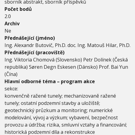
sborník abstrakt, sborník příspěvků
Počet bodů
2.0
Archiv
Ne
Přednášející (jméno)
Ing. Alexandr Butovič, Ph.D. doc. Ing. Matouš Hilar, Ph.D.
Přednášející (pracoviště)
Ing. Viktoria Chomová (Slovensko) Petr Dolínek (Česká
republika) Søren Degn Eskesen (Dánsko) Prof. Bai Yun
(Čína)
Hlavní odborné téma – program akce
sekce:
konvenčně ražené tunely; mechanizovaně ražené
tunely; ostatní podzemní stavby a uložiště;
geotechnický průzkum a monitoring; numerické
modelování, vývoj a výzkum; vybavení, bezpečnost
provozu a údržba; rizika, smluvní vztahy a financování;
historická podzemní díla a rekonstrukce