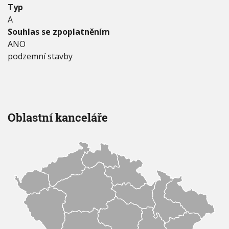
Typ
A
Souhlas se zpoplatněním
ANO
podzemní stavby
Oblastní kanceláře