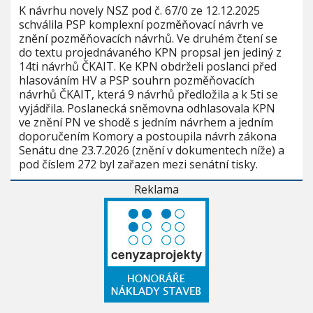
K návrhu novely NSZ pod č. 67/0 ze 12.12.2025
schválila PSP komplexní pozměňovací návrh ve
znění pozměňovacích návrhů. Ve druhém čtení se
do textu projednávaného KPN propsal jen jediný z
14ti návrhů ČKAIT. Ke KPN obdrželi poslanci před
hlasováním HV a PSP souhrn pozměňovacích
návrhů ČKAIT, která 9 návrhů předložila a k 5ti se
vyjádřila. Poslanecká sněmovna odhlasovala KPN
ve znění PN ve shodě s jedním návrhem a jedním
doporučením Komory a postoupila návrh zákona
Senátu dne 23.7.2026 (znění v dokumentech níže) a
pod číslem 272 byl zařazen mezi senátní tisky.
Reklama