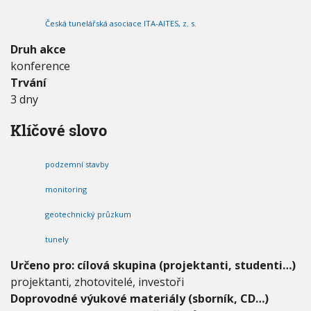
n
V
h
I
í
Česká tunelářská asociace ITA-AITES, z. s.
G
u
s
A
C
t
Druh akce
E
a
konference
v
Trvání
b
y
3 dny
P
r
Klíčové slovo
a
h
a
podzemní stavby
2
0
monitoring
1
geotechnický průzkum
6
tunely
Určeno pro: cílová skupina (projektanti, studenti…)
projektanti, zhotovitelé, investoři
Doprovodné výukové materiály (sborník, CD…)