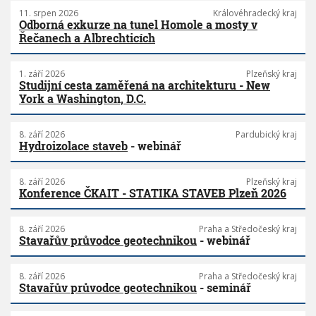
11. srpen 2026
Královéhradecký kraj
Odborná exkurze na tunel Homole a mosty v
Řečanech a Albrechticích
1. září 2026
Plzeňský kraj
Studijní cesta zaměřená na architekturu - New
York a Washington, D.C.
8. září 2026
Pardubický kraj
Hydroizolace staveb
- webinář
8. září 2026
Plzeňský kraj
Konference ČKAIT - STATIKA STAVEB Plzeň 2026
8. září 2026
Praha a Středočeský kraj
Stavařův průvodce geotechnikou
- webinář
8. září 2026
Praha a Středočeský kraj
Stavařův průvodce geotechnikou
- seminář