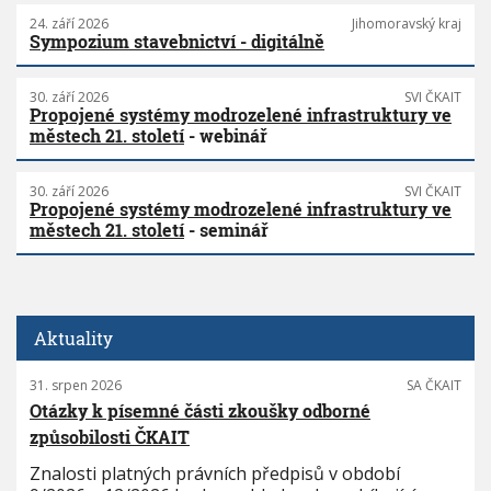
24. září 2026
Jihomoravský kraj
Sympozium stavebnictví - digitálně
30. září 2026
SVI ČKAIT
Propojené systémy modrozelené infrastruktury ve
městech 21. století
- webinář
30. září 2026
SVI ČKAIT
Propojené systémy modrozelené infrastruktury ve
městech 21. století
- seminář
Aktuality
31. srpen 2026
SA ČKAIT
Otázky k písemné části zkoušky odborné
způsobilosti ČKAIT
Znalosti platných právních předpisů v období