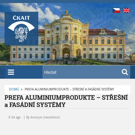
P
ř
e
j
í
t
k
h
l
a
H
v
l
n
e
í
DOMŮ
»
PREFA ALUMINIUMPRODUKTE – STŘEŠNÍ A FASÁDNÍ SYSTÉMY
d
D
PREFA ALUMINIUMPRODUKTE – STŘEŠNÍ
m
a
R
O
a FASÁDNÍ SYSTÉMY
u
t
B
E
P
o
Č
R
K
8 let ago
By
Anonym (neověřeno)
b
O
E
V
s
F
Á
N
a
A
A