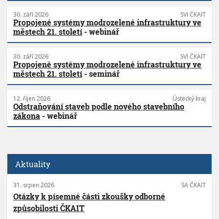
30. září 2026
SVI ČKAIT
Propojené systémy modrozelené infrastruktury ve
městech 21. století
- webinář
30. září 2026
SVI ČKAIT
Propojené systémy modrozelené infrastruktury ve
městech 21. století
- seminář
12. říjen 2026
Ústecký kraj
Odstraňování staveb podle nového stavebního
zákona
- webinář
Aktuality
31. srpen 2026
SA ČKAIT
Otázky k písemné části zkoušky odborné
způsobilosti ČKAIT