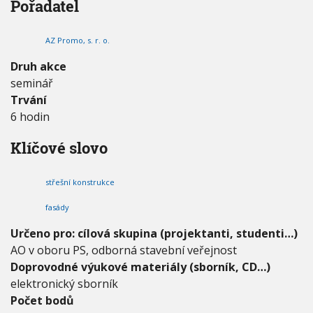
Pořadatel
A
V
h
I
L
G
u
A
U
AZ Promo, s. r. o.
C
M
E
I
Druh akce
N
seminář
I
Trvání
U
M
6 hodin
P
R
Klíčové slovo
O
D
U
střešní konstrukce
K
T
fasády
E
Určeno pro: cílová skupina (projektanti, studenti…)
–
S
AO v oboru PS, odborná stavební veřejnost
T
Doprovodné výukové materiály (sborník, CD…)
Ř
elektronický sborník
E
Počet bodů
Š