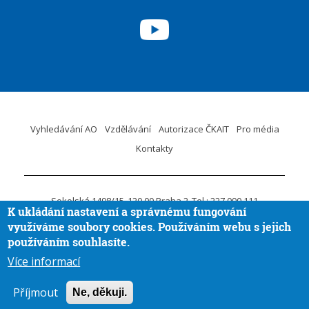
Vyhledávání AO
Vzdělávání
Autorizace ČKAIT
Pro média
Kontakty
Sokolská 1498/15
120 00 Praha 2
Tel.: 227 090 111
K ukládání nastavení a správnému fungování
ID DS:
krvaigt
E-mail.:
ckait@ckait.cz
Ochrana osobních údajů
využíváme soubory cookies. Používáním webu s jejich
Oznámení porušení práva EU
používáním souhlasíte.
Více informací
Vytvořila
Aira GROUP
© ČKAIT 2020 - 2026
Příjmout
Ne, děkuji.