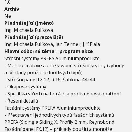
N
1.0
Í
Archiv
a
Ne
F
Přednášející (jméno)
A
S
Ing. Michaela Fulíková
Á
Přednášející (pracoviště)
D
Ing. Michaela Fulíková, Jan Termer, Jiří Fiala
N
Hlavní odborné téma – program akce
Í
S
Střešní systémy PREFA Aluminiumprodukte
Y
- Maloformátové a drážkované střešní krytiny (výhody
S
a příklady použití jednotlivých typů)
T
É
- Střešní panel FX.12, R.16, Šablona 44x44
M
- Okapové systémy
Y
- Specifika střech na horách a protisněhová opatření
- Řešení detailů
Fasádní systémy PREFA Aluminiumprodukte
- Představení jednotlivých typů fasádních systémů
PREFA (Siding a Siding X, Profily 2 mm, Reynobond,
Fasádní panel FX.12) – příklady použití a montáže