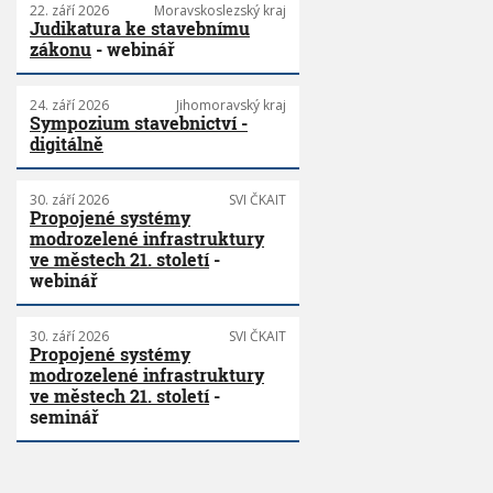
22. září 2026
Moravskoslezský kraj
Judikatura ke stavebnímu
zákonu
- webinář
24. září 2026
Jihomoravský kraj
Sympozium stavebnictví -
digitálně
30. září 2026
SVI ČKAIT
Propojené systémy
modrozelené infrastruktury
ve městech 21. století
-
webinář
30. září 2026
SVI ČKAIT
Propojené systémy
modrozelené infrastruktury
ve městech 21. století
-
seminář