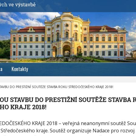
ých ve výstavbě
ia
Kontakty
TAVBU DO PRESTIŽNÍ SOUTĚŽE STAVBA ROKU STŘEDOČESKÉHO KRAJE 2018!
OU STAVBU DO PRESTIŽNÍ SOUTĚŽE STAVBA 
O KRAJE 2018!
OČESKÉHO KRAJE 2018 – veřejná neanonymní soutěž Sout
 Středočeského kraje. Soutěž organizuje Nadace pro rozvoj 