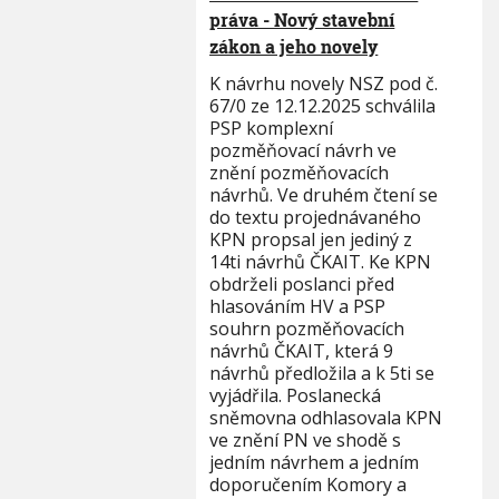
práva - Nový stavební
zákon a jeho novely
K návrhu novely NSZ pod č.
67/0 ze 12.12.2025 schválila
PSP komplexní
pozměňovací návrh ve
znění pozměňovacích
návrhů. Ve druhém čtení se
do textu projednávaného
KPN propsal jen jediný z
14ti návrhů ČKAIT. Ke KPN
obdrželi poslanci před
hlasováním HV a PSP
souhrn pozměňovacích
návrhů ČKAIT, která 9
návrhů předložila a k 5ti se
vyjádřila. Poslanecká
sněmovna odhlasovala KPN
ve znění PN ve shodě s
jedním návrhem a jedním
doporučením Komory a