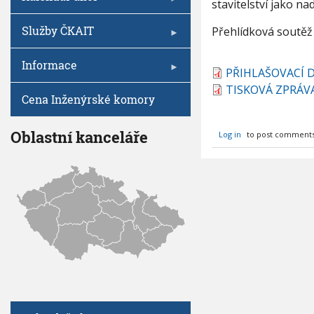
V
stavitelství jako n
H
I
h
G
L
A
u
Služby ČKAIT
Přehlídková soutěž 
A
C
E
S
T
Informace
PŘIHLAŠOVACÍ
E
S
TISKOVÁ ZPRÁV
Cena Inženýrské komory
V
O
U
Oblastní kanceláře
Log in
to post comment
S
T
A
V
B
U
D
O
P
R
E
S
T