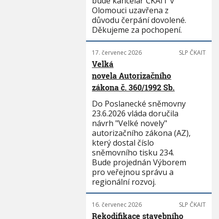
bude kancelář ČKAIT v
Olomouci uzavřena z
důvodu čerpání dovolené.
Děkujeme za pochopení.
17. červenec 2026
SLP ČKAIT
Velká
novela Autorizačního
zákona č. 360/1992 Sb.
Do Poslanecké sněmovny
23.6.2026 vláda doručila
návrh "Velké novely"
autorizačního zákona (AZ),
který dostal číslo
sněmovního tisku 234.
Bude projednán Výborem
pro veřejnou správu a
regionální rozvoj.
16. červenec 2026
SLP ČKAIT
Rekodifikace stavebního