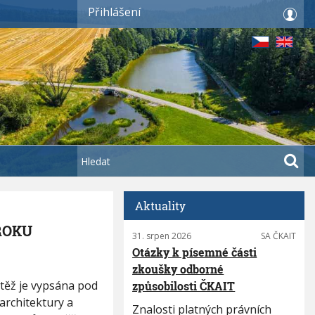
Přihlášení
H
l
e
d
Aktuality
a
ROKU
31. srpen 2026
SA ČKAIT
t
Otázky k písemné části
zkoušky odborné
ěž je vypsána pod
způsobilosti ČKAIT
architektury a
Znalosti platných právních