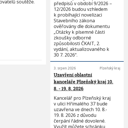
sovatelů soutěže.
předpisů v období 9/2026 –
12/2026 budou vzhledem
k probíhající novelizaci
Stavebního zákona
ověřovány dle dokumentu
„Otázky k písemné části
zkoušky odborné
způsobilosti ČKAIT, 2.
vydání, aktualizovaného k
30 7. 2026“.
3. srpen 2026
Plzeňský kraj
Uzavření oblastní
kanceláře Plzeňský kraj 10.
8. - 19. 8. 2026
Kancelář pro Plzeňský kraj
v ulici Hřímalého 37 bude
uzavřena ve dnech 10. 8.-
19. 8. 2026 z důvodu
čerpání řádné dovolené.
Využít můžete schránku