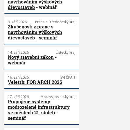
navrhováním výškových
dřevostaveb
- webinář
9. září 2026
Praha a Středočeský kraj
Zkušenosti z praxe s
navrhováním výškových
dřevostaveb
- seminář
14. září 2026
Ústecký kraj
Nový stavební zákon
-
webinář
16. září 2026
SVI ČKAIT
Veletrh: FOR ARCH 2026
17. září 2026
Moravskoslezský kraj
Propojené systémy
modrozelené infrastruktury
ve městech 21. století
-
seminář