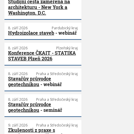
Studijní cesta zaměřená na
E
architekturu - New York a
D
Washington, D.C.
O
Č
E
8. září 2026
Pardubický kraj
S
Hydroizolace staveb
- webinář
K
É
H
8. září 2026
Plzeňský kraj
Konference ČKAIT - STATIKA
O
STAVEB Plzeň 2026
K
R
A
8. září 2026
Praha a Středočeský kraj
J
Stavařův průvodce
E
geotechnikou
- webinář
2
0
1
8. září 2026
Praha a Středočeský kraj
Stavařův průvodce
8
geotechnikou
- seminář
!
9. září 2026
Praha a Středočeský kraj
Zkušenosti z praxe s