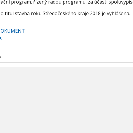
adační program, řízený radou programu, za účasti spoluvypi
o titul stavba roku Středočeského kraje 2018 je vyhlášena.
 DOKUMENT
A
s