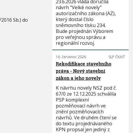
23.6.2026 vláda doručila
návrh "Velké novely"
autorizačního zákona (AZ),
který dostal číslo
/2016 Sb.) do
sněmovního tisku 234.
Bude projednán Výborem
pro veřejnou správu a
regionální rozvoj.
16. červenec 2026
SLP ČKAIT
Rekodifikace stavebního
práva - Nový stavební
zákon a jeho novely
K návrhu novely NSZ pod č.
67/0 ze 12.12.2025 schválila
PSP komplexní
pozměňovací návrh ve
znění pozměňovacích
návrhů. Ve druhém čtení se
do textu projednávaného
KPN propsal jen jediný z