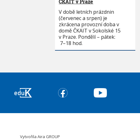
ČKAIT v Praze
V době letních prázdnin
(červenec a srpen) je
zkrácena provozní doba v
domě ČKAIT v Sokolské 15
v Praze. Pondělí – pátek:
7–18 hod.
Vytvořila
Aira GROUP