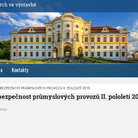
ých ve výstavbě
ia
Kontakty
BEZPEČNOST PRŮMYSLOVÝCH PROVOZŮ II. POLOLETÍ 2019
ezpečnost průmyslových provozů II. pololetí 2
řeno)