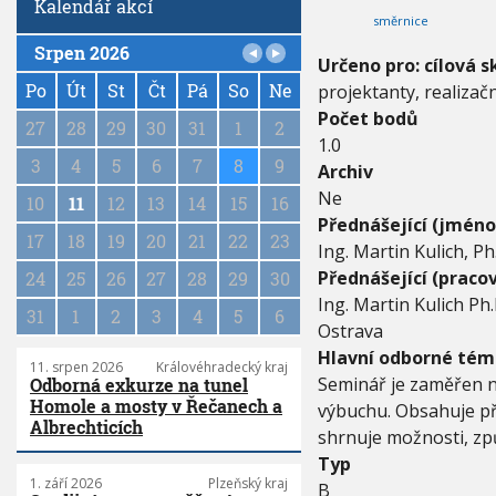
Kalendář akcí
l
směrnice
o
v
Srpen 2026
Určeno pro: cílová s
P
ý
a
Po
Út
St
Čt
Pá
So
Ne
projektanty, realizačn
c
h
g
Počet bodů
27
28
29
30
31
1
2
p
i
1.0
r
n
3
4
5
6
7
8
9
Archiv
o
a
v
Ne
10
11
12
13
14
15
16
t
o
Přednášející (jméno
i
z
17
18
19
20
21
22
23
Ing. Martin Kulich, Ph
o
ů
n
Přednášející (pracov
24
25
26
27
28
29
30
I
I
Ing. Martin Kulich Ph.
31
1
2
3
4
5
6
.
Ostrava
p
Hlavní odborné tém
o
11. srpen 2026
Královéhradecký kraj
Seminář je zaměřen na
Odborná exkurze na tunel
l
Homole a mosty v Řečanech a
o
výbuchu. Obsahuje pře
Albrechticích
l
shrnuje možnosti, způ
e
Typ
t
1. září 2026
Plzeňský kraj
B
í