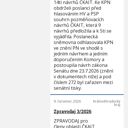
14ti návrhů ČKAIT. Ke KPN
obdrželi poslanci před
hlasováním HV a PSP
souhrn pozměňovacích
návrhů ČKAIT, která 9
návrhů předložila a k 5ti se
vyjádřila. Poslanecká
sněmovna odhlasovala KPN
ve znění PN ve shodě s
jedním návrhem a jedním
doporučením Komory a
postoupila návrh zákona
Senátu dne 23.7.2026 (znění
v dokumentech níže) a pod
číslem 272 byl zařazen mezi
senátní tisky.
9. červenec 2026
Královéhradecký
kraj
Zpravodaj 3/2026
ZPRAVODAJ pro
členy oblasti ČKAIT