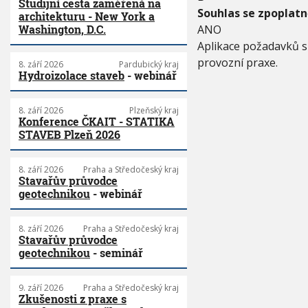
Studijní cesta zaměřená na
2
Souhlas se zpoplat
architekturu - New York a
0
ANO
Washington, D.C.
1
Aplikace požadavků s
9
provozní praxe.
8. září 2026
Pardubický kraj
Hydroizolace staveb
- webinář
8. září 2026
Plzeňský kraj
Konference ČKAIT - STATIKA
STAVEB Plzeň 2026
8. září 2026
Praha a Středočeský kraj
Stavařův průvodce
geotechnikou
- webinář
8. září 2026
Praha a Středočeský kraj
Stavařův průvodce
geotechnikou
- seminář
9. září 2026
Praha a Středočeský kraj
Zkušenosti z praxe s