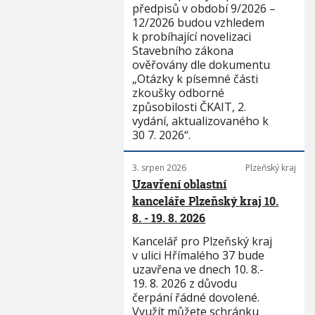
předpisů v období 9/2026 –
12/2026 budou vzhledem
k probíhající novelizaci
Stavebního zákona
ověřovány dle dokumentu
„Otázky k písemné části
zkoušky odborné
způsobilosti ČKAIT, 2.
vydání, aktualizovaného k
30 7. 2026“.
3. srpen 2026
Plzeňský kraj
Uzavření oblastní
kanceláře Plzeňský kraj 10.
8. - 19. 8. 2026
Kancelář pro Plzeňský kraj
v ulici Hřímalého 37 bude
uzavřena ve dnech 10. 8.-
19. 8. 2026 z důvodu
čerpání řádné dovolené.
Využít můžete schránku