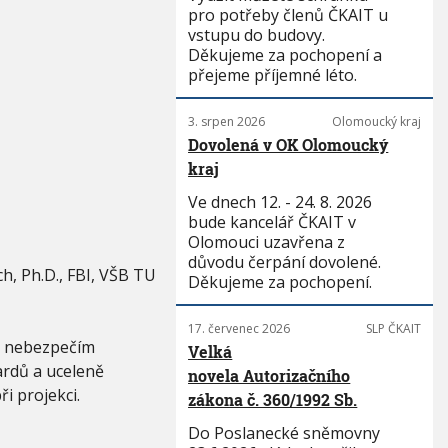
pro potřeby členů ČKAIT u
vstupu do budovy.
Děkujeme za pochopení a
přejeme příjemné léto.
3. srpen 2026
Olomoucký kraj
Dovolená v OK Olomoucký
kraj
Ve dnech 12. - 24. 8. 2026
bude kancelář ČKAIT v
Olomouci uzavřena z
důvodu čerpání dovolené.
och, Ph.D., FBI, VŠB TU
Děkujeme za pochopení.
17. červenec 2026
SLP ČKAIT
 s nebezpečím
Velká
ardů a uceleně
novela Autorizačního
i projekci.
zákona č. 360/1992 Sb.
Do Poslanecké sněmovny