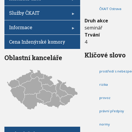
V
I
b
h
G
ČKAIT Ostrava
u
A
u
Služby ČKAIT
C
c
E
Druh akce
h
Informace
seminář
o
v
Trvání
á
Cena Inženýrské komory
4
b
e
Klíčové slovo
z
Oblastní kanceláře
p
e
prostředí s nebezp
č
n
o
rizika
s
t
provoz
p
r
ů
právní předpisy
m
y
normy
s