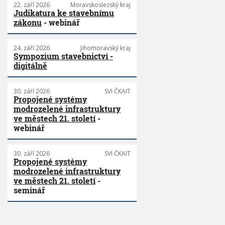
22. září 2026
Moravskoslezský kraj
Judikatura ke stavebnímu
zákonu
- webinář
24. září 2026
Jihomoravský kraj
Sympozium stavebnictví -
digitálně
30. září 2026
SVI ČKAIT
Propojené systémy
modrozelené infrastruktury
ve městech 21. století
-
webinář
30. září 2026
SVI ČKAIT
Propojené systémy
modrozelené infrastruktury
ve městech 21. století
-
seminář