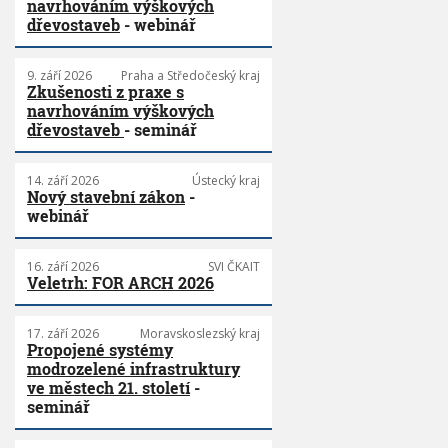
navrhováním výškových
dřevostaveb
- webinář
9. září 2026
Praha a Středočeský kraj
Zkušenosti z praxe s
navrhováním výškových
dřevostaveb
- seminář
14. září 2026
Ústecký kraj
Nový stavební zákon
-
webinář
16. září 2026
SVI ČKAIT
Veletrh: FOR ARCH 2026
17. září 2026
Moravskoslezský kraj
Propojené systémy
modrozelené infrastruktury
ve městech 21. století
-
seminář