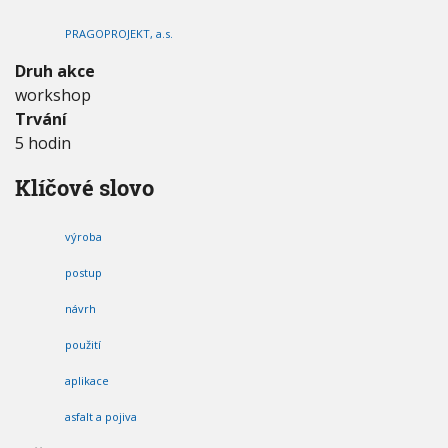
n
V
h
I
í
PRAGOPROJEKT, a.s.
G
u
a
A
C
k
Druh akce
E
a
workshop
d
Trvání
e
m
5 hodin
i
e
Klíčové slovo
výroba
postup
návrh
použití
aplikace
asfalt a pojiva