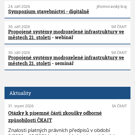
24. září 2026
Jihomoravský kraj
Sympozium stavebnictví - digitálně
30. září 2026
SVI ČKAIT
Propojené systémy modrozelené infrastruktury ve
městech 21. století
- webinář
30. září 2026
SVI ČKAIT
Propojené systémy modrozelené infrastruktury ve
městech 21. století
- seminář
Aktuality
31. srpen 2026
SA ČKAIT
Otázky k písemné části zkoušky odborné
způsobilosti ČKAIT
Znalosti platných právních předpisů v období