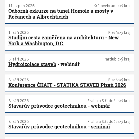
11. srpen 2026
Královéhradecký kraj
Odborná exkurze na tunel Homole a mosty v
Řečanech a Albrechticích
1. září 2026
Plzeňský kraj
Studijní cesta zaměřená na architekturu - New
York a Washington, D.C.
8. září 2026
Pardubický kraj
Hydroizolace staveb
- webinář
8. září 2026
Plzeňský kraj
Konference ČKAIT - STATIKA STAVEB Plzeň 2026
8. září 2026
Praha a Středočeský kraj
Stavařův průvodce geotechnikou
- webinář
8. září 2026
Praha a Středočeský kraj
Stavařův průvodce geotechnikou
- seminář