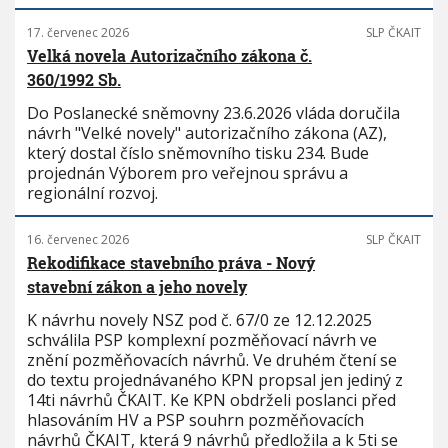
17. červenec 2026
SLP ČKAIT
Velká novela Autorizačního zákona č.
360/1992 Sb.
Do Poslanecké sněmovny 23.6.2026 vláda doručila
návrh "Velké novely" autorizačního zákona (AZ),
který dostal číslo sněmovního tisku 234. Bude
projednán Výborem pro veřejnou správu a
regionální rozvoj.
16. červenec 2026
SLP ČKAIT
Rekodifikace stavebního práva - Nový
stavební zákon a jeho novely
K návrhu novely NSZ pod č. 67/0 ze 12.12.2025
schválila PSP komplexní pozměňovací návrh ve
znění pozměňovacích návrhů. Ve druhém čtení se
do textu projednávaného KPN propsal jen jediný z
14ti návrhů ČKAIT. Ke KPN obdrželi poslanci před
hlasováním HV a PSP souhrn pozměňovacích
návrhů ČKAIT, která 9 návrhů předložila a k 5ti se