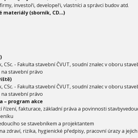
firmy, investoři, developeři, vlastníci a správci budov atd.
 materiály (sborník, CD…)
)
k, CSc. - Fakulta stavební ČVUT, soudní znalec v oboru staveb
a na stavební právo
iště)
k, CSc. - Fakulta stavební ČVUT, soudní znalec v oboru staveb
a na stavební právo
a – program akce
cí řízení, fakturace, základní práva a povinnosti stavbyvedou
deníku
edoucího se stavebníkem a projektantem
a zdraví, rizika, hygienické předpisy, pracovní úrazy a jejic