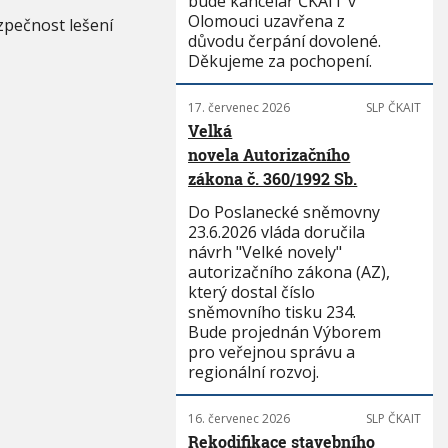
bude kancelář ČKAIT v
Olomouci uzavřena z
zpečnost lešení
důvodu čerpání dovolené.
Děkujeme za pochopení.
17. červenec 2026
SLP ČKAIT
Velká
novela Autorizačního
zákona č. 360/1992 Sb.
Do Poslanecké sněmovny
23.6.2026 vláda doručila
návrh "Velké novely"
autorizačního zákona (AZ),
který dostal číslo
sněmovního tisku 234.
Bude projednán Výborem
pro veřejnou správu a
regionální rozvoj.
16. červenec 2026
SLP ČKAIT
Rekodifikace stavebního