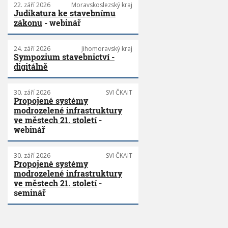
22. září 2026
Moravskoslezský kraj
Judikatura ke stavebnímu
zákonu
- webinář
24. září 2026
Jihomoravský kraj
Sympozium stavebnictví -
digitálně
30. září 2026
SVI ČKAIT
Propojené systémy
modrozelené infrastruktury
ve městech 21. století
-
webinář
30. září 2026
SVI ČKAIT
Propojené systémy
modrozelené infrastruktury
ve městech 21. století
-
seminář