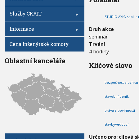
N
V
I
h
Í
G
A
P
u
Služby ČKAIT
C
STUDIO AXIS, spol. s r
R
E
O
Informace
Druh akce
S
seminář
T
A
Cena Inženýrské komory
Trvání
V
4 hodiny
B
Oblastní kanceláře
Y
Klíčové slovo
V
E
D
bezpečnost a ochrana
O
U
C
stavební deník
Í
-
práva a povinnosti
N
E
D
stavbyvedoucí
O
Určeno pro: cílová s
S