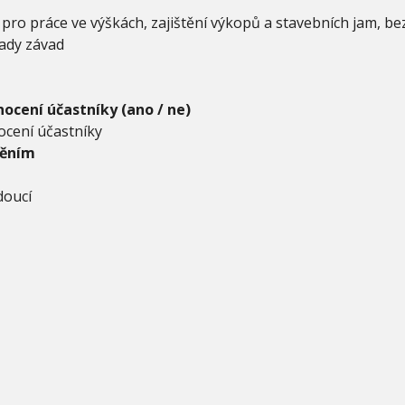
pro práce ve výškách, zajištění výkopů a stavebních jam, be
lady závad
ocení účastníky (ano / ne)
cení účastníky
něním
doucí