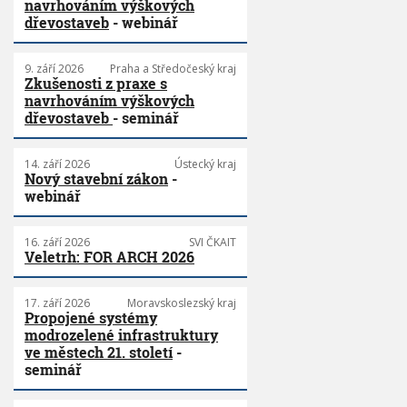
navrhováním výškových
dřevostaveb
- webinář
9. září 2026
Praha a Středočeský kraj
Zkušenosti z praxe s
navrhováním výškových
dřevostaveb
- seminář
14. září 2026
Ústecký kraj
Nový stavební zákon
-
webinář
16. září 2026
SVI ČKAIT
Veletrh: FOR ARCH 2026
17. září 2026
Moravskoslezský kraj
Propojené systémy
modrozelené infrastruktury
ve městech 21. století
-
seminář