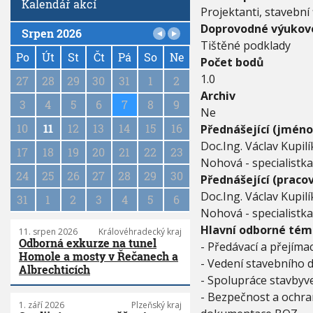
Kalendář akcí
T
Projektanti, stavební 
A
Doprovodné výukové
Srpen 2026
T
P
Tištěné podklady
K
a
Po
Út
St
Čt
Pá
So
Ne
Y
Počet bodů
g
V
1.0
27
28
29
30
31
1
2
i
E
Archiv
n
V
3
4
5
6
7
8
9
Ne
E
a
D
10
11
12
13
14
15
16
Přednášející (jméno
t
E
i
Doc.Ing. Václav Kupilí
17
18
19
20
21
22
23
N
o
Nohová - specialistk
Í
n
24
25
26
27
28
29
30
Přednášející (pracov
A
B
Doc.Ing. Václav Kupilí
31
1
2
3
4
5
6
E
Nohová - specialistk
Z
Hlavní odborné tém
11. srpen 2026
Královéhradecký kraj
P
Odborná exkurze na tunel
- Předávací a přejíma
E
Homole a mosty v Řečanech a
Č
- Vedení stavebního 
Albrechticích
N
- Spolupráce stavbyv
O
- Bezpečnost a ochran
S
1. září 2026
Plzeňský kraj