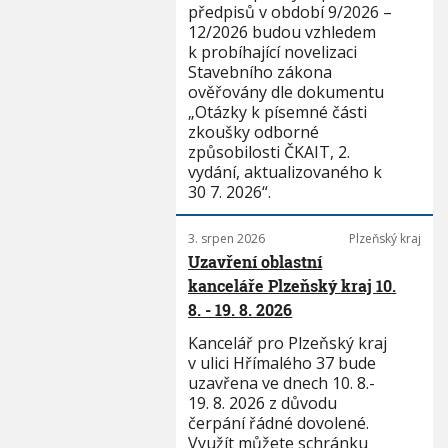
předpisů v období 9/2026 –
12/2026 budou vzhledem
k probíhající novelizaci
Stavebního zákona
ověřovány dle dokumentu
„Otázky k písemné části
zkoušky odborné
způsobilosti ČKAIT, 2.
vydání, aktualizovaného k
30 7. 2026“.
3. srpen 2026
Plzeňský kraj
Uzavření oblastní
kanceláře Plzeňský kraj 10.
8. - 19. 8. 2026
Kancelář pro Plzeňský kraj
v ulici Hřímalého 37 bude
uzavřena ve dnech 10. 8.-
19. 8. 2026 z důvodu
čerpání řádné dovolené.
Využít můžete schránku