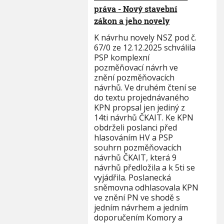
práva - Nový stavební
zákon a jeho novely
K návrhu novely NSZ pod č.
67/0 ze 12.12.2025 schválila
PSP komplexní
pozměňovací návrh ve
znění pozměňovacích
návrhů. Ve druhém čtení se
do textu projednávaného
KPN propsal jen jediný z
14ti návrhů ČKAIT. Ke KPN
obdrželi poslanci před
hlasováním HV a PSP
souhrn pozměňovacích
návrhů ČKAIT, která 9
návrhů předložila a k 5ti se
vyjádřila. Poslanecká
sněmovna odhlasovala KPN
ve znění PN ve shodě s
jedním návrhem a jedním
doporučením Komory a