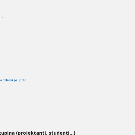
.o.
 zdraví při práci
kupina (projektanti, studenti…)