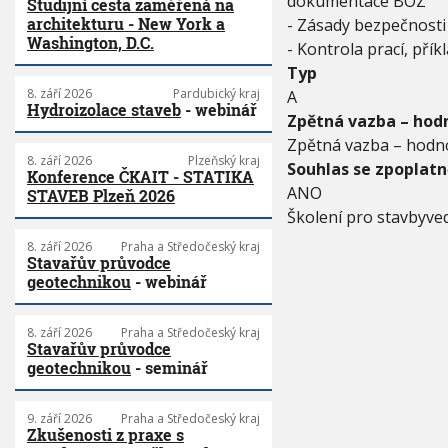
dokumentace BOZ
T
Studijní cesta zaměřená na
I
architekturu - New York a
- Zásady bezpečnosti 
N
Washington, D.C.
- Kontrola prací, přík
A
Typ
S
8. září 2026
Pardubický kraj
T
A
Hydroizolace staveb
- webinář
A
Zpětná vazba – hodn
V
Zpětná vazba – hodno
B
8. září 2026
Plzeňský kraj
Souhlas se zpoplat
Á
Konference ČKAIT - STATIKA
C
ANO
STAVEB Plzeň 2026
H
Školení pro stavbyve
8. září 2026
Praha a Středočeský kraj
Stavařův průvodce
geotechnikou
- webinář
8. září 2026
Praha a Středočeský kraj
Stavařův průvodce
geotechnikou
- seminář
9. září 2026
Praha a Středočeský kraj
Zkušenosti z praxe s